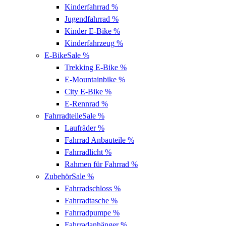
Kinderfahrrad
%
Jugendfahrrad
%
Kinder E-Bike
%
Kinderfahrzeug
%
E-Bike
Sale %
Trekking E-Bike
%
E-Mountainbike
%
City E-Bike
%
E-Rennrad
%
Fahrradteile
Sale %
Laufräder
%
Fahrrad Anbauteile
%
Fahrradlicht
%
Rahmen für Fahrrad
%
Zubehör
Sale %
Fahrradschloss
%
Fahrradtasche
%
Fahrradpumpe
%
Fahrradanhänger
%