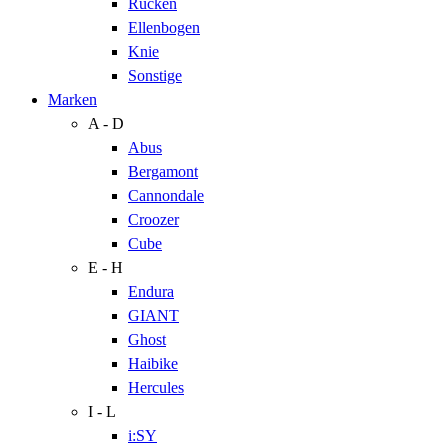
Rücken
Ellenbogen
Knie
Sonstige
Marken
A - D
Abus
Bergamont
Cannondale
Croozer
Cube
E - H
Endura
GIANT
Ghost
Haibike
Hercules
I - L
i:SY