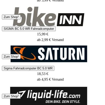
ab 5,99 € Versand
Hermes
Zum Shop¹
2 - 4 Tage
SIGMA BC 5.0 WR Fahrradcomputer
15,99 €
ab 2,99 € Versand
11 - 12 Tage
Zum Shop¹
Sigma Fahrradcomputer BC 5.0 WR
18,53 €
ab 4,95 € Versand
DHL
Zum Shop¹
1 - 2 Tage