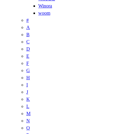
Winora
woom
#
A
B
C
D
E
F
G
H
I
J
K
L
M
N
O