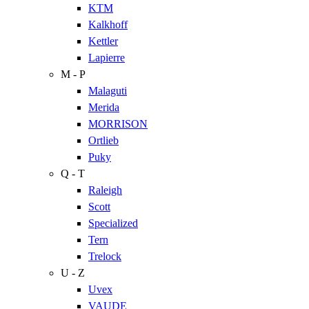
KTM
Kalkhoff
Kettler
Lapierre
M - P
Malaguti
Merida
MORRISON
Ortlieb
Puky
Q - T
Raleigh
Scott
Specialized
Tern
Trelock
U - Z
Uvex
VAUDE