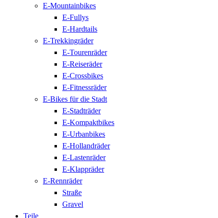
E-Mountainbikes
E-Fullys
E-Hardtails
E-Trekkingräder
E-Tourenräder
E-Reiseräder
E-Crossbikes
E-Fitnessräder
E-Bikes für die Stadt
E-Stadträder
E-Kompaktbikes
E-Urbanbikes
E-Hollandräder
E-Lastenräder
E-Klappräder
E-Rennräder
Straße
Gravel
Teile