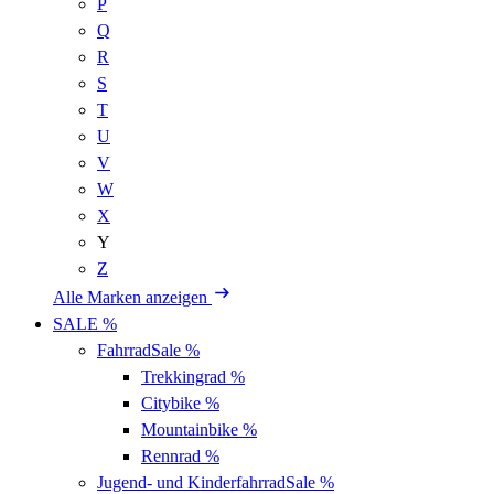
P
Q
R
S
T
U
V
W
X
Y
Z
Alle Marken anzeigen
SALE %
Fahrrad
Sale %
Trekkingrad
%
Citybike
%
Mountainbike
%
Rennrad
%
Jugend- und Kinderfahrrad
Sale %