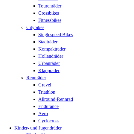
Tourenräder
Crossbikes
Fitnessbikes
Citybikes
Singlespeed Bikes
Stadträder
Kompakträder
Hollandräder
Urbanräder
Klappräder
Rennräder
Gravel
Triathlon
Allround-Rennrad
Endurance
Aero
Cyclocross
Kinder- und Jugendräder