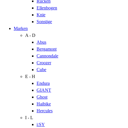
Rücken
Ellenbogen
Knie
Sonstige
Marken
A - D
Abus
Bergamont
Cannondale
Croozer
Cube
E - H
Endura
GIANT
Ghost
Haibike
Hercules
I - L
i:SY