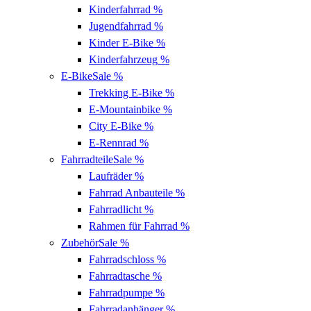
Kinderfahrrad
%
Jugendfahrrad
%
Kinder E-Bike
%
Kinderfahrzeug
%
E-Bike
Sale %
Trekking E-Bike
%
E-Mountainbike
%
City E-Bike
%
E-Rennrad
%
Fahrradteile
Sale %
Laufräder
%
Fahrrad Anbauteile
%
Fahrradlicht
%
Rahmen für Fahrrad
%
Zubehör
Sale %
Fahrradschloss
%
Fahrradtasche
%
Fahrradpumpe
%
Fahrradanhänger
%