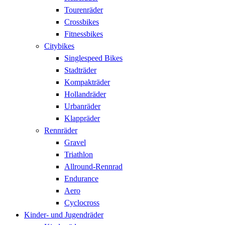
Tourenräder
Crossbikes
Fitnessbikes
Citybikes
Singlespeed Bikes
Stadträder
Kompakträder
Hollandräder
Urbanräder
Klappräder
Rennräder
Gravel
Triathlon
Allround-Rennrad
Endurance
Aero
Cyclocross
Kinder- und Jugendräder