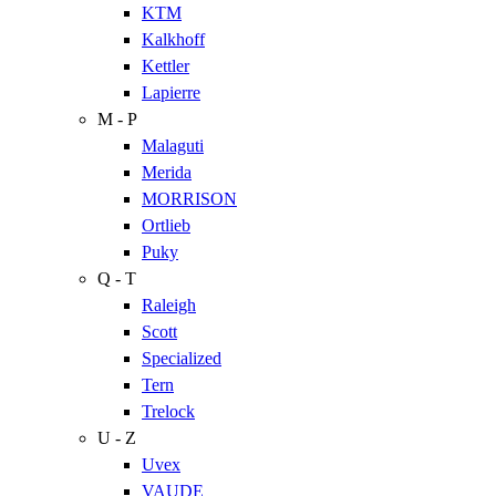
KTM
Kalkhoff
Kettler
Lapierre
M - P
Malaguti
Merida
MORRISON
Ortlieb
Puky
Q - T
Raleigh
Scott
Specialized
Tern
Trelock
U - Z
Uvex
VAUDE