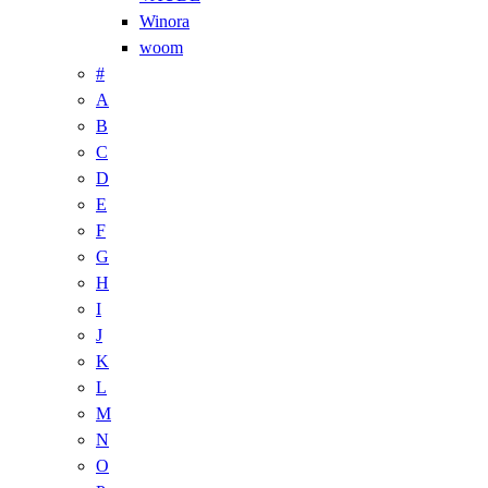
Winora
woom
#
A
B
C
D
E
F
G
H
I
J
K
L
M
N
O