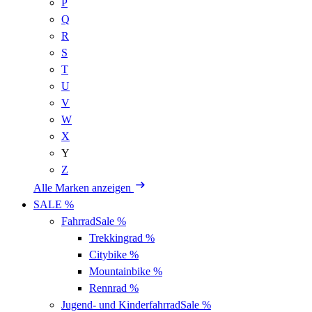
P
Q
R
S
T
U
V
W
X
Y
Z
Alle Marken anzeigen
SALE %
Fahrrad
Sale %
Trekkingrad
%
Citybike
%
Mountainbike
%
Rennrad
%
Jugend- und Kinderfahrrad
Sale %