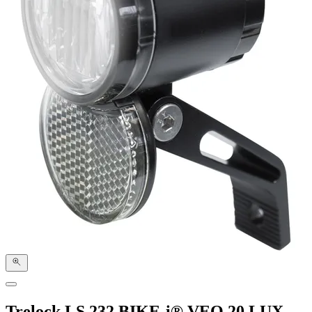
Trelock LS 232 BIKE-i® VEO 20 LUX