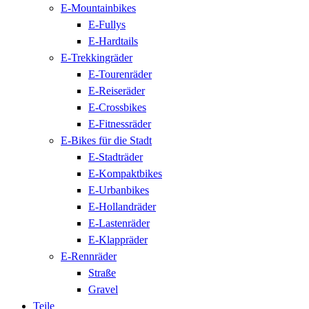
E-Mountainbikes
E-Fullys
E-Hardtails
E-Trekkingräder
E-Tourenräder
E-Reiseräder
E-Crossbikes
E-Fitnessräder
E-Bikes für die Stadt
E-Stadträder
E-Kompaktbikes
E-Urbanbikes
E-Hollandräder
E-Lastenräder
E-Klappräder
E-Rennräder
Straße
Gravel
Teile