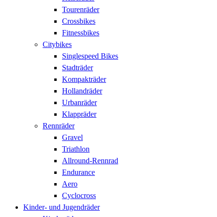
Tourenräder
Crossbikes
Fitnessbikes
Citybikes
Singlespeed Bikes
Stadträder
Kompakträder
Hollandräder
Urbanräder
Klappräder
Rennräder
Gravel
Triathlon
Allround-Rennrad
Endurance
Aero
Cyclocross
Kinder- und Jugendräder