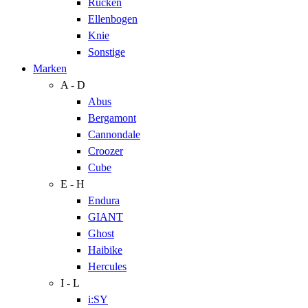
Rücken
Ellenbogen
Knie
Sonstige
Marken
A - D
Abus
Bergamont
Cannondale
Croozer
Cube
E - H
Endura
GIANT
Ghost
Haibike
Hercules
I - L
i:SY