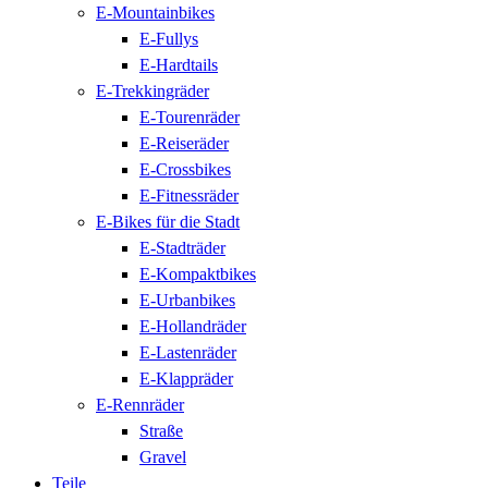
E-Mountainbikes
E-Fullys
E-Hardtails
E-Trekkingräder
E-Tourenräder
E-Reiseräder
E-Crossbikes
E-Fitnessräder
E-Bikes für die Stadt
E-Stadträder
E-Kompaktbikes
E-Urbanbikes
E-Hollandräder
E-Lastenräder
E-Klappräder
E-Rennräder
Straße
Gravel
Teile