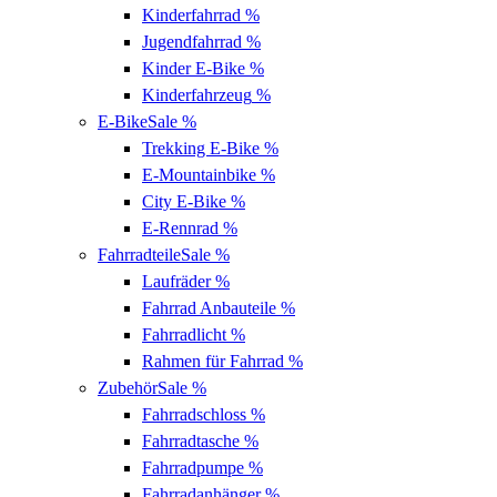
Kinderfahrrad
%
Jugendfahrrad
%
Kinder E-Bike
%
Kinderfahrzeug
%
E-Bike
Sale %
Trekking E-Bike
%
E-Mountainbike
%
City E-Bike
%
E-Rennrad
%
Fahrradteile
Sale %
Laufräder
%
Fahrrad Anbauteile
%
Fahrradlicht
%
Rahmen für Fahrrad
%
Zubehör
Sale %
Fahrradschloss
%
Fahrradtasche
%
Fahrradpumpe
%
Fahrradanhänger
%