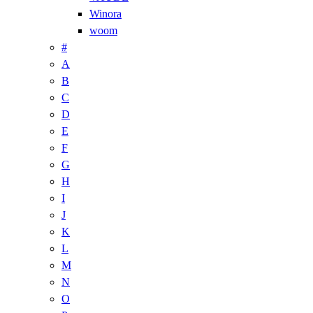
Winora
woom
#
A
B
C
D
E
F
G
H
I
J
K
L
M
N
O