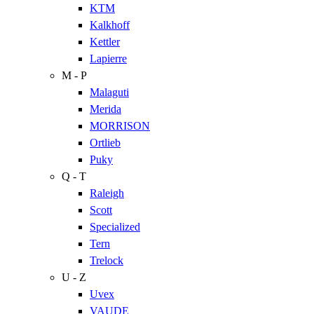
KTM
Kalkhoff
Kettler
Lapierre
M - P
Malaguti
Merida
MORRISON
Ortlieb
Puky
Q - T
Raleigh
Scott
Specialized
Tern
Trelock
U - Z
Uvex
VAUDE