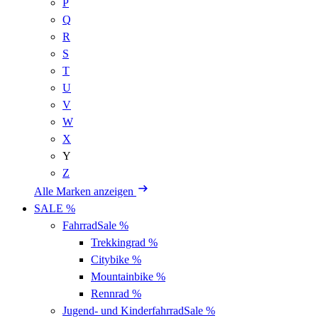
P
Q
R
S
T
U
V
W
X
Y
Z
Alle Marken anzeigen
SALE %
Fahrrad
Sale %
Trekkingrad
%
Citybike
%
Mountainbike
%
Rennrad
%
Jugend- und Kinderfahrrad
Sale %