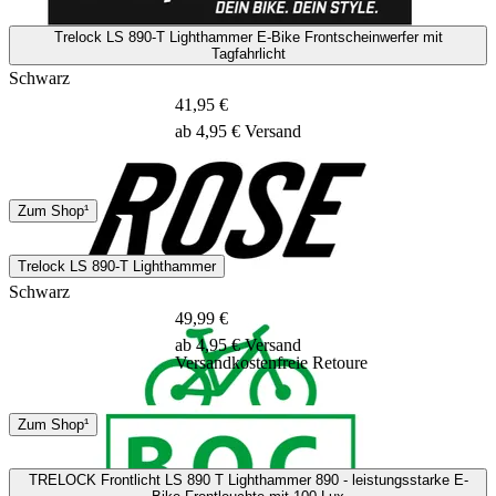
1 - 2 Tage
Trelock LS 890-T Lighthammer E-Bike Frontscheinwerfer mit
Tagfahrlicht
Schwarz
41,95 €
ab 4,95 € Versand
DHL
Zum Shop¹
1 - 2 Tage
Trelock LS 890-T Lighthammer
Schwarz
49,99 €
ab 4,95 € Versand
Versandkostenfreie Retoure
DHL
Zum Shop¹
3 - 5 Tage
TRELOCK Frontlicht LS 890 T Lighthammer 890 - leistungsstarke E-