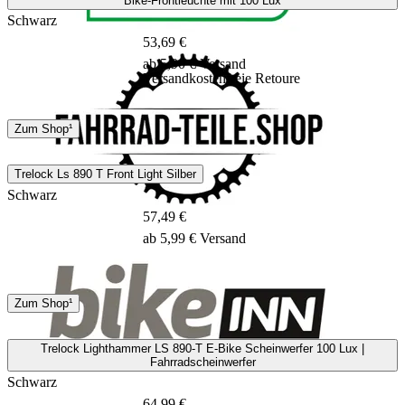
Bike-Frontleuchte mit 100 Lux
Schwarz
53,69 €
ab 5,90 € Versand
Versandkostenfreie Retoure
DHL
GLS
Zum Shop¹
3 - 5 Tage
Trelock Ls 890 T Front Light Silber
Schwarz
57,49 €
ab 5,99 € Versand
Hermes
Zum Shop¹
12 - 14 Tage
Trelock Lighthammer LS 890-T E-Bike Scheinwerfer 100 Lux |
Fahrradscheinwerfer
Schwarz
64,99 €