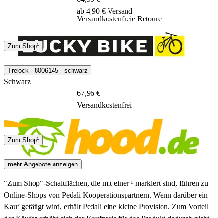
ab 4,90 € Versand
Versandkostenfreie Retoure
DHL
Zum Shop¹
5 Tage
Trelock - 8006145 - schwarz
Schwarz
67,96 €
Versandkostenfrei
7 - 7 Tage
Zum Shop¹
mehr Angebote anzeigen
"Zum Shop"-Schaltflächen, die mit einer ¹ markiert sind, führen zu
Online-Shops von Pedali Kooperationspartnern. Wenn darüber ein
Kauf getätigt wird, erhält Pedali eine kleine Provision. Zum Vorteil