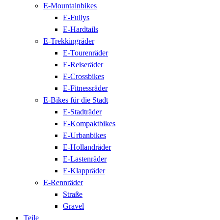
E-Mountainbikes
E-Fullys
E-Hardtails
E-Trekkingräder
E-Tourenräder
E-Reiseräder
E-Crossbikes
E-Fitnessräder
E-Bikes für die Stadt
E-Stadträder
E-Kompaktbikes
E-Urbanbikes
E-Hollandräder
E-Lastenräder
E-Klappräder
E-Rennräder
Straße
Gravel
Teile