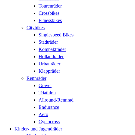
Tourenräder
Crossbikes
Fitnessbikes
Citybikes
Singlespeed Bikes
Stadträder
Kompakträder
Hollandräder
Urbanräder
Klappräder
Rennräder
Gravel
Triathlon
Allround-Rennrad
Endurance
Aero
Cyclocross
Kinder- und Jugendräder