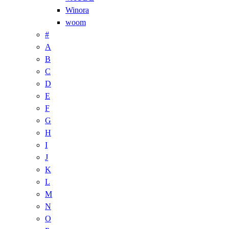
Winora
woom
#
A
B
C
D
E
F
G
H
I
J
K
L
M
N
O