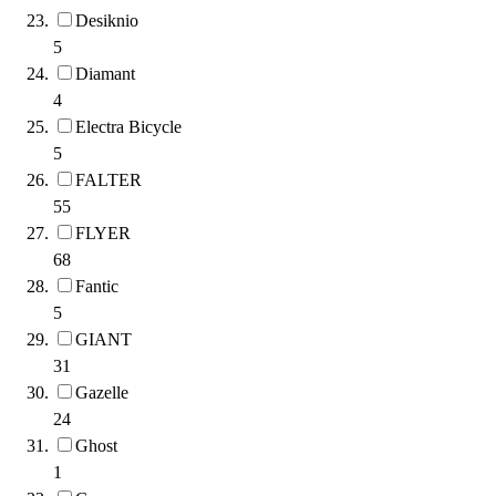
Desiknio
5
Diamant
4
Electra Bicycle
5
FALTER
55
FLYER
68
Fantic
5
GIANT
31
Gazelle
24
Ghost
1