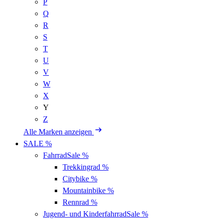
P
Q
R
S
T
U
V
W
X
Y
Z
Alle Marken anzeigen
SALE %
Fahrrad
Sale %
Trekkingrad
%
Citybike
%
Mountainbike
%
Rennrad
%
Jugend- und Kinderfahrrad
Sale %