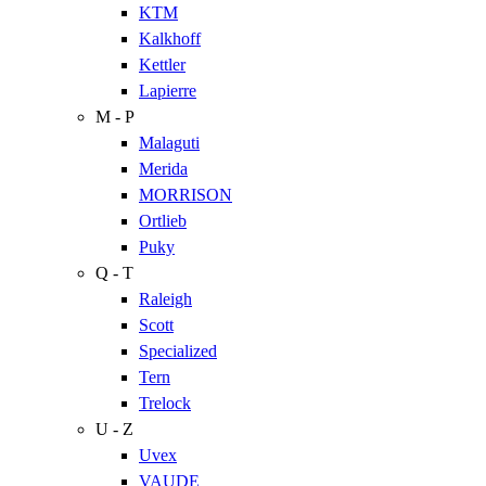
KTM
Kalkhoff
Kettler
Lapierre
M - P
Malaguti
Merida
MORRISON
Ortlieb
Puky
Q - T
Raleigh
Scott
Specialized
Tern
Trelock
U - Z
Uvex
VAUDE