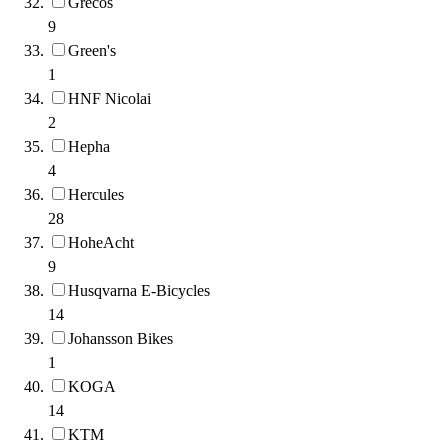
Grecos
9
Green's
1
HNF Nicolai
2
Hepha
4
Hercules
28
HoheAcht
9
Husqvarna E-Bicycles
14
Johansson Bikes
1
KOGA
14
KTM