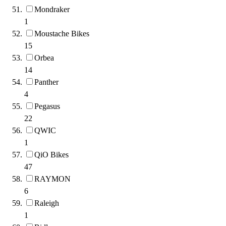
Mondraker
1
Moustache Bikes
15
Orbea
14
Panther
4
Pegasus
22
QWIC
1
QiO Bikes
47
RAYMON
6
Raleigh
1