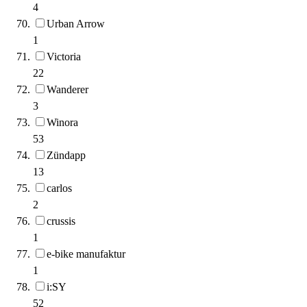
4
Urban Arrow
1
Victoria
22
Wanderer
3
Winora
53
Zündapp
13
carlos
2
crussis
1
e-bike manufaktur
1
i:SY
52