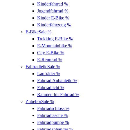
Kinderfahrrad
%
Jugendfahrrad
%
Kinder E-Bike
%
Kinderfahrzeug
%
E-Bike
Sale %
Trekking E-Bike
%
E-Mountainbike
%
City E-Bike
%
E-Rennrad
%
Fahrradteile
Sale %
Laufräder
%
Fahrrad Anbauteile
%
Fahrradlicht
%
Rahmen für Fahrrad
%
Zubehör
Sale %
Fahrradschloss
%
Fahrradtasche
%
Fahrradpumpe
%
Fahrradanhänger
%