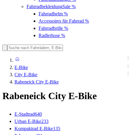
Fahrradbekleidung
Sale %
Fahrradhelm
%
Accessoires für Fahrrad
%
Fahrradbrille
%
Radlerhose
%
E-Bike
City E-Bike
Rabeneick City E-Bike
Rabeneick City E-Bike
E-Stadtrad
640
Urban E-Bike
233
Kompaktrad E-Bike
135