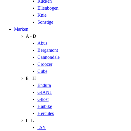
Rücken
Ellenbogen
Knie
Sonstige
Marken
A - D
Abus
Bergamont
Cannondale
Croozer
Cube
E - H
Endura
GIANT
Ghost
Haibike
Hercules
I - L
i:SY