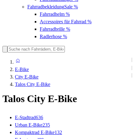
Fahrradbekleidung
Sale %
Fahrradhelm
%
Accessoires für Fahrrad
%
Fahrradbrille
%
Radlerhose
%
E-Bike
City E-Bike
Talos City E-Bike
Talos City E-Bike
E-Stadtrad
636
Urban E-Bike
235
Kompaktrad E-Bike
132