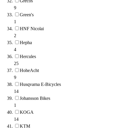
Grecos
9
Green's
1
HNF Nicolai
2
Hepha
4
Hercules
25
HoheAcht
9
Husqvarna E-Bicycles
14
Johansson Bikes
1
KOGA
14
KTM