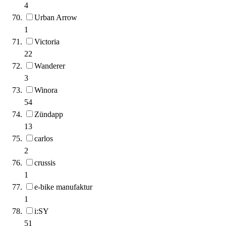
4
Urban Arrow
1
Victoria
22
Wanderer
3
Winora
54
Zündapp
13
carlos
2
crussis
1
e-bike manufaktur
1
i:SY
51