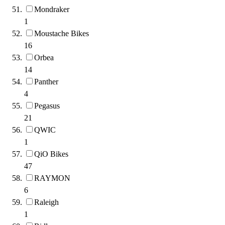
Mondraker
1
Moustache Bikes
16
Orbea
14
Panther
4
Pegasus
21
QWIC
1
QiO Bikes
47
RAYMON
6
Raleigh
1