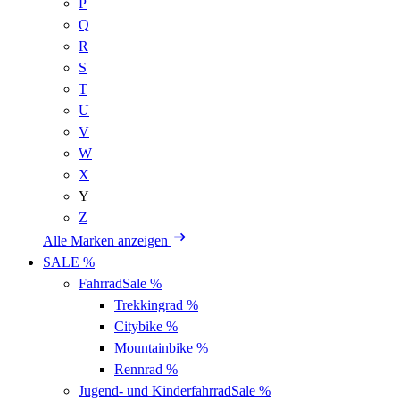
P
Q
R
S
T
U
V
W
X
Y
Z
Alle Marken anzeigen
SALE %
Fahrrad
Sale %
Trekkingrad
%
Citybike
%
Mountainbike
%
Rennrad
%
Jugend- und Kinderfahrrad
Sale %