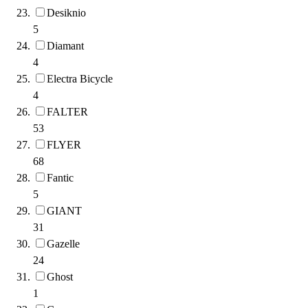
Desiknio
5
Diamant
4
Electra Bicycle
4
FALTER
53
FLYER
68
Fantic
5
GIANT
31
Gazelle
24
Ghost
1