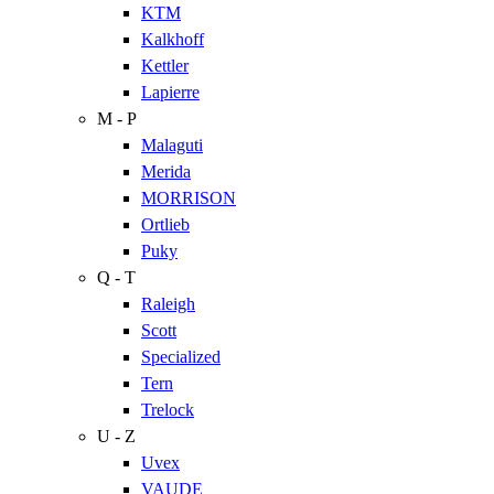
KTM
Kalkhoff
Kettler
Lapierre
M - P
Malaguti
Merida
MORRISON
Ortlieb
Puky
Q - T
Raleigh
Scott
Specialized
Tern
Trelock
U - Z
Uvex
VAUDE