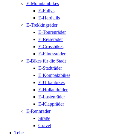
E-Mountainbikes
E-Fullys
E-Hardtails
E-Trekkingräder
E-Tourenräder
E-Reiseräder
E-Crossbikes
E-Fitnessräder
E-Bikes für die Stadt
E-Stadträder
E-Kompaktbikes
E-Urbanbikes
E-Hollandräder
E-Lastenräder
E-Klappräder
E-Rennräder
Straße
Gravel
Teile