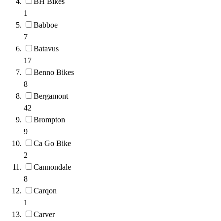
BH Bikes
1
Babboe
7
Batavus
17
Benno Bikes
8
Bergamont
42
Brompton
9
Ca Go Bike
2
Cannondale
8
Carqon
1
Carver