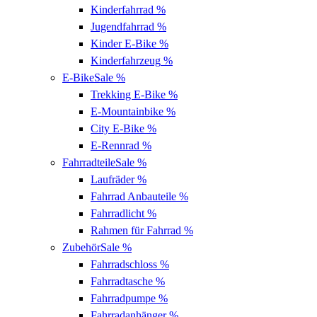
Kinderfahrrad
%
Jugendfahrrad
%
Kinder E-Bike
%
Kinderfahrzeug
%
E-Bike
Sale %
Trekking E-Bike
%
E-Mountainbike
%
City E-Bike
%
E-Rennrad
%
Fahrradteile
Sale %
Laufräder
%
Fahrrad Anbauteile
%
Fahrradlicht
%
Rahmen für Fahrrad
%
Zubehör
Sale %
Fahrradschloss
%
Fahrradtasche
%
Fahrradpumpe
%
Fahrradanhänger
%