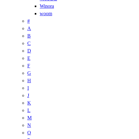
Winora
woom
#
A
B
C
D
E
F
G
H
I
J
K
L
M
N
O