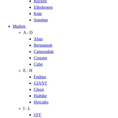
Rücken
Ellenbogen
Knie
Sonstige
Marken
A - D
Abus
Bergamont
Cannondale
Croozer
Cube
E - H
Endura
GIANT
Ghost
Haibike
Hercules
I - L
i:SY