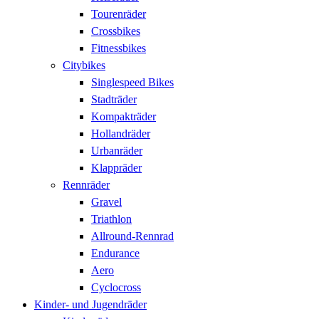
Tourenräder
Crossbikes
Fitnessbikes
Citybikes
Singlespeed Bikes
Stadträder
Kompakträder
Hollandräder
Urbanräder
Klappräder
Rennräder
Gravel
Triathlon
Allround-Rennrad
Endurance
Aero
Cyclocross
Kinder- und Jugendräder