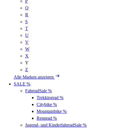
P
Q
R
S
T
U
V
W
X
Y
Z
Alle Marken anzeigen
SALE %
Fahrrad
Sale %
Trekkingrad
%
Citybike
%
Mountainbike
%
Rennrad
%
Jugend- und Kinderfahrrad
Sale %