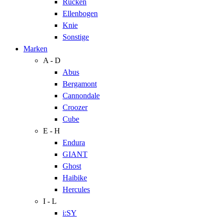
Rücken
Ellenbogen
Knie
Sonstige
Marken
A - D
Abus
Bergamont
Cannondale
Croozer
Cube
E - H
Endura
GIANT
Ghost
Haibike
Hercules
I - L
i:SY