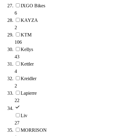
IXGO Bikes
6
KAYZA
2
KTM
106
Kellys
43
Kettler
4
Kreidler
2
Lapierre
22
Liv
27
MORRISON