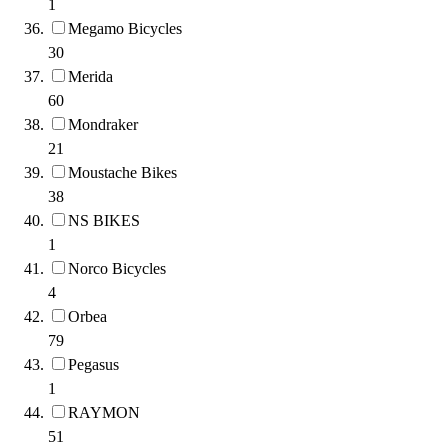
1
Megamo Bicycles
30
Merida
60
Mondraker
21
Moustache Bikes
38
NS BIKES
1
Norco Bicycles
4
Orbea
79
Pegasus
1
RAYMON
51