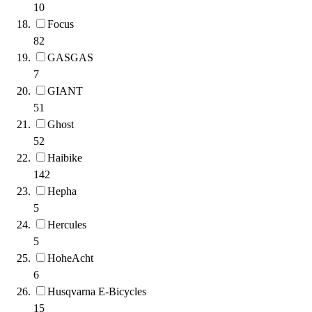
10
Focus
82
GASGAS
7
GIANT
51
Ghost
52
Haibike
142
Hepha
5
Hercules
5
HoheAcht
6
Husqvarna E-Bicycles
15