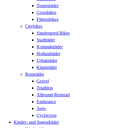
Tourenräder
Crossbikes
Fitnessbikes
Citybikes
Singlespeed Bikes
Stadträder
Kompakträder
Hollandräder
Urbanräder
Klappräder
Rennräder
Gravel
Triathlon
Allround-Rennrad
Endurance
Aero
Cyclocross
Kinder- und Jugendräder