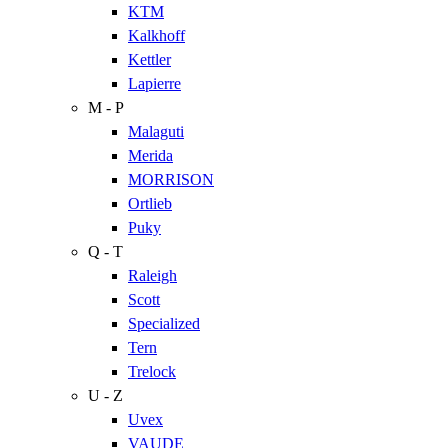
KTM
Kalkhoff
Kettler
Lapierre
M - P
Malaguti
Merida
MORRISON
Ortlieb
Puky
Q - T
Raleigh
Scott
Specialized
Tern
Trelock
U - Z
Uvex
VAUDE