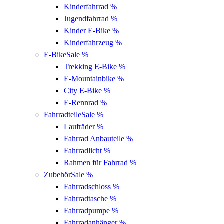
Kinderfahrrad
%
Jugendfahrrad
%
Kinder E-Bike
%
Kinderfahrzeug
%
E-Bike
Sale %
Trekking E-Bike
%
E-Mountainbike
%
City E-Bike
%
E-Rennrad
%
Fahrradteile
Sale %
Laufräder
%
Fahrrad Anbauteile
%
Fahrradlicht
%
Rahmen für Fahrrad
%
Zubehör
Sale %
Fahrradschloss
%
Fahrradtasche
%
Fahrradpumpe
%
Fahrradanhänger
%