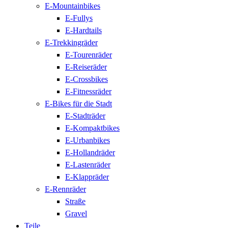
E-Mountainbikes
E-Fullys
E-Hardtails
E-Trekkingräder
E-Tourenräder
E-Reiseräder
E-Crossbikes
E-Fitnessräder
E-Bikes für die Stadt
E-Stadträder
E-Kompaktbikes
E-Urbanbikes
E-Hollandräder
E-Lastenräder
E-Klappräder
E-Rennräder
Straße
Gravel
Teile