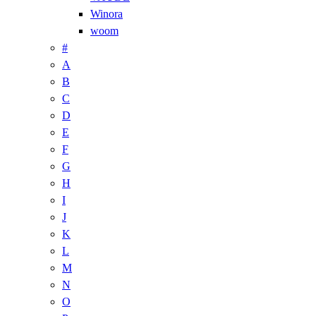
Winora
woom
#
A
B
C
D
E
F
G
H
I
J
K
L
M
N
O