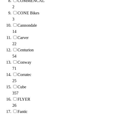
COMMENCAL
2
CONE Bikes
3
Cannondale
14
Carver
22
Centurion
54
Conway
71
Corratec
25
Cube
357
FLYER
26
Fantic