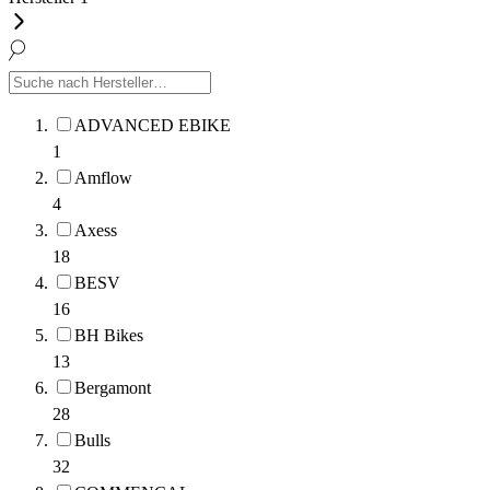
ADVANCED EBIKE
1
Amflow
4
Axess
18
BESV
16
BH Bikes
13
Bergamont
28
Bulls
32