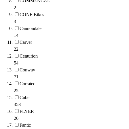
COMMENCAL
2
CONE Bikes
3
Cannondale
14
Carver
22
Centurion
54
Conway
71
Corratec
25
Cube
358
FLYER
26
Fantic