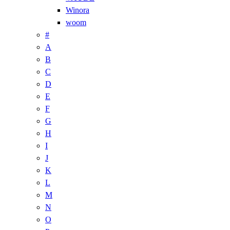
Winora
woom
#
A
B
C
D
E
F
G
H
I
J
K
L
M
N
O