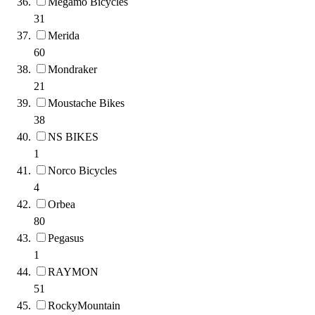
Megamo Bicycles
31
Merida
60
Mondraker
21
Moustache Bikes
38
NS BIKES
1
Norco Bicycles
4
Orbea
80
Pegasus
1
RAYMON
51
RockyMountain