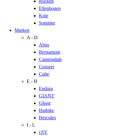
Rücken
Ellenbogen
Knie
Sonstige
Marken
A - D
Abus
Bergamont
Cannondale
Croozer
Cube
E - H
Endura
GIANT
Ghost
Haibike
Hercules
I - L
i:SY