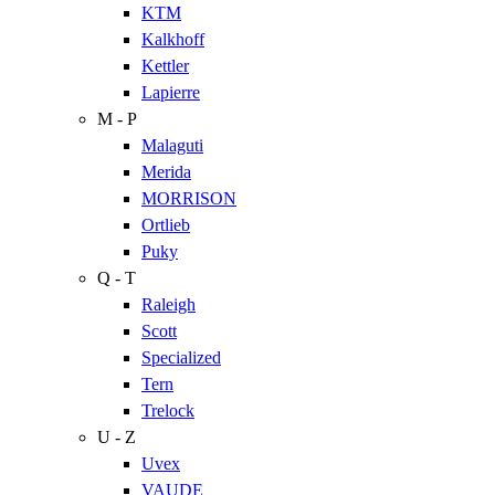
KTM
Kalkhoff
Kettler
Lapierre
M - P
Malaguti
Merida
MORRISON
Ortlieb
Puky
Q - T
Raleigh
Scott
Specialized
Tern
Trelock
U - Z
Uvex
VAUDE