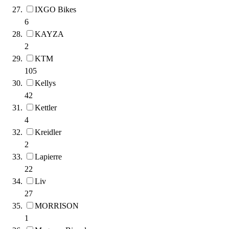
IXGO Bikes
6
KAYZA
2
KTM
105
Kellys
42
Kettler
4
Kreidler
2
Lapierre
22
Liv
27
MORRISON
1