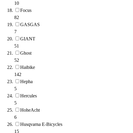
10
Focus
82
GASGAS
7
GIANT
51
Ghost
52
Haibike
142
Hepha
5
Hercules
5
HoheAcht
6
Husqvarna E-Bicycles
15