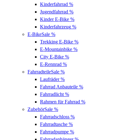
Kinderfahrrad
%
Jugendfahrrad
%
Kinder E-Bike
%
Kinderfahrzeug
%
E-Bike
Sale %
Trekking E-Bike
%
E-Mountainbike
%
City E-Bike
%
E-Rennrad
%
Fahrradteile
Sale %
Laufräder
%
Fahrrad Anbauteile
%
Fahrradlicht
%
Rahmen für Fahrrad
%
Zubehör
Sale %
Fahrradschloss
%
Fahrradtasche
%
Fahrradpumpe
%
Fahrradanhänger
%