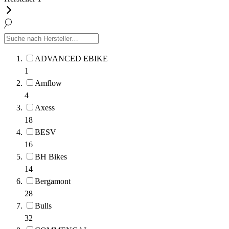
ADVANCED EBIKE
1
Amflow
4
Axess
18
BESV
16
BH Bikes
14
Bergamont
28
Bulls
32