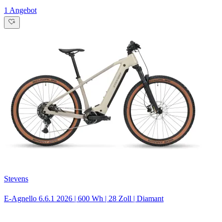
1 Angebot
Stevens
E-Agnello 6.6.1
2026
|
600 Wh
|
28 Zoll
|
Diamant