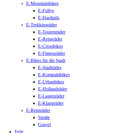
E-Mountainbikes
E-Fullys
E-Hardtails
E-Trekkingräder
E-Tourenräder
E-Reiseräder
E-Crossbikes
E-Fitnessräder
E-Bikes für die Stadt
E-Stadträder
E-Kompaktbikes
E-Urbanbikes
E-Hollandräder
E-Lastenräder
E-Klappräder
E-Rennräder
Straße
Gravel
Teile