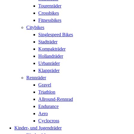
Tourenräder
Crossbikes
Fitnessbikes
Citybikes
Singlespeed Bikes
Stadträder
Kompakträder
Hollandräder
Urbanräder
Klappräder
Rennräder
Gravel
Triathlon
Allround-Rennrad
Endurance
Aero
Cyclocross
Kinder- und Jugendräder