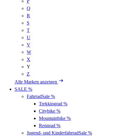
P
Q
R
S
T
U
V
W
X
Y
Z
Alle Marken anzeigen
SALE %
Fahrrad
Sale %
Trekkingrad
%
Citybike
%
Mountainbike
%
Rennrad
%
Jugend- und Kinderfahrrad
Sale %