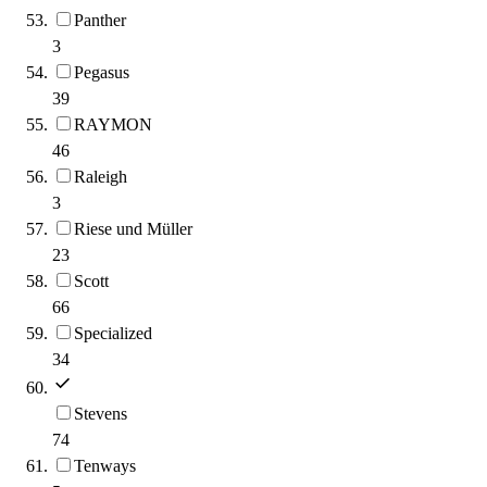
Panther
3
Pegasus
39
RAYMON
46
Raleigh
3
Riese und Müller
23
Scott
66
Specialized
34
Stevens
74
Tenways