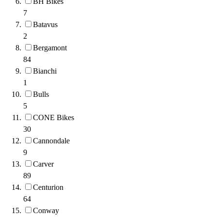
BH Bikes
7
Batavus
2
Bergamont
84
Bianchi
1
Bulls
5
CONE Bikes
30
Cannondale
9
Carver
89
Centurion
64
Conway