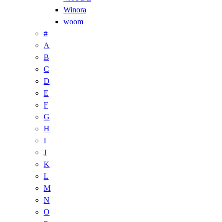
Winora
woom
#
A
B
C
D
E
F
G
H
I
J
K
L
M
N
O