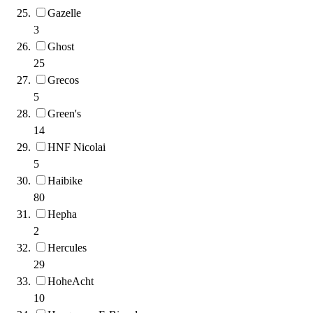
Gazelle
3
Ghost
25
Grecos
5
Green's
14
HNF Nicolai
5
Haibike
80
Hepha
2
Hercules
29
HoheAcht
10