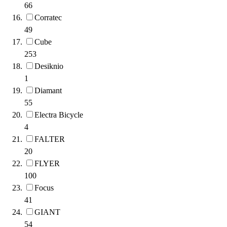
66
Corratec
49
Cube
253
Desiknio
1
Diamant
55
Electra Bicycle
4
FALTER
20
FLYER
100
Focus
41
GIANT
54