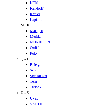
KTM
Kalkhoff
Kettler
Lapierre
M - P
Malaguti
Merida
MORRISON
Ortlieb
Puky
Q - T
Raleigh
Scott
Specialized
Tern
Trelock
U - Z
Uvex
VAUDE