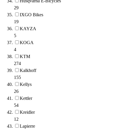
Husqvarna E-Bicycles
29
IXGO Bikes
19
KAYZA
5
KOGA
4
KTM
274
Kalkhoff
155
Kellys
26
Kettler
54
Kreidler
12
Lapierre