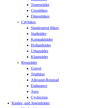
Tourenräder
Crossbikes
Fitnessbikes
Citybikes
Singlespeed Bikes
Stadträder
Kompakträder
Hollandräder
Urbanräder
Klappräder
Rennräder
Gravel
Triathlon
Allround-Rennrad
Endurance
Aero
Cyclocross
Kinder- und Jugendräder