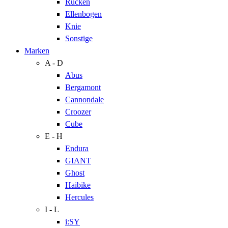
Rücken
Ellenbogen
Knie
Sonstige
Marken
A - D
Abus
Bergamont
Cannondale
Croozer
Cube
E - H
Endura
GIANT
Ghost
Haibike
Hercules
I - L
i:SY