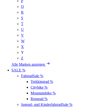
P
Q
R
S
T
U
V
W
X
Y
Z
Alle Marken anzeigen
SALE %
Fahrrad
Sale %
Trekkingrad
%
Citybike
%
Mountainbike
%
Rennrad
%
Jugend- und Kinderfahrrad
Sale %