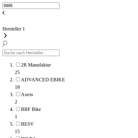
€
Hersteller
1
2R Manufaktur
25
ADVANCED EBIKE
18
Axess
2
BBF Bike
1
BESV
15