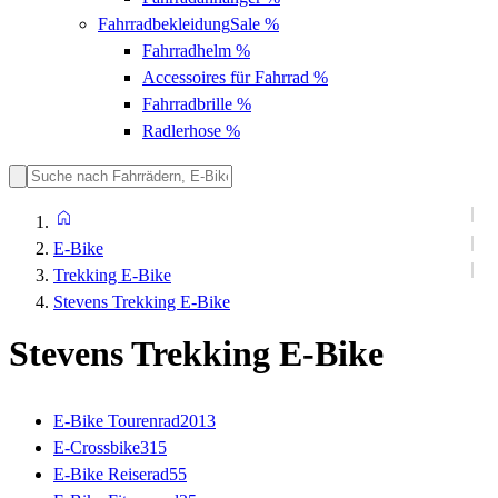
Fahrradbekleidung
Sale %
Fahrradhelm
%
Accessoires für Fahrrad
%
Fahrradbrille
%
Radlerhose
%
E-Bike
Trekking E-Bike
Stevens Trekking E-Bike
Stevens Trekking E-Bike
E-Bike Tourenrad
2013
E-Crossbike
315
E-Bike Reiserad
55