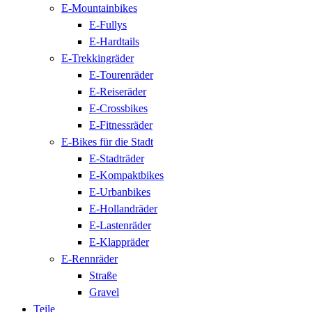
E-Mountainbikes
E-Fullys
E-Hardtails
E-Trekkingräder
E-Tourenräder
E-Reiseräder
E-Crossbikes
E-Fitnessräder
E-Bikes für die Stadt
E-Stadträder
E-Kompaktbikes
E-Urbanbikes
E-Hollandräder
E-Lastenräder
E-Klappräder
E-Rennräder
Straße
Gravel
Teile