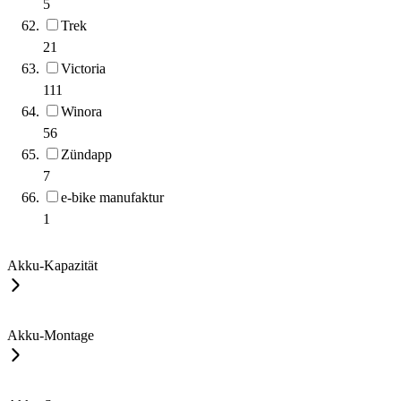
5
Trek
21
Victoria
111
Winora
56
Zündapp
7
e-bike manufaktur
1
Akku-Kapazität
Akku-Montage