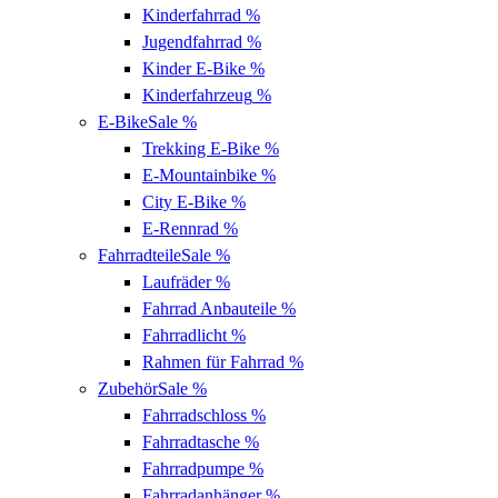
Kinderfahrrad
%
Jugendfahrrad
%
Kinder E-Bike
%
Kinderfahrzeug
%
E-Bike
Sale %
Trekking E-Bike
%
E-Mountainbike
%
City E-Bike
%
E-Rennrad
%
Fahrradteile
Sale %
Laufräder
%
Fahrrad Anbauteile
%
Fahrradlicht
%
Rahmen für Fahrrad
%
Zubehör
Sale %
Fahrradschloss
%
Fahrradtasche
%
Fahrradpumpe
%
Fahrradanhänger
%