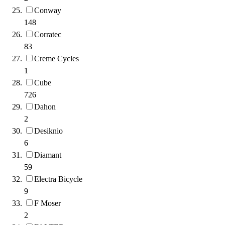
Conway
148
Corratec
83
Creme Cycles
1
Cube
726
Dahon
2
Desiknio
6
Diamant
59
Electra Bicycle
9
F Moser
2