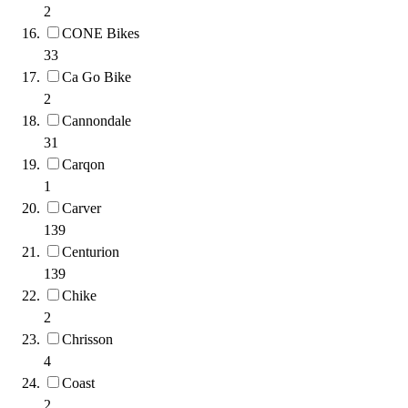
2
CONE Bikes
33
Ca Go Bike
2
Cannondale
31
Carqon
1
Carver
139
Centurion
139
Chike
2
Chrisson
4
Coast
2