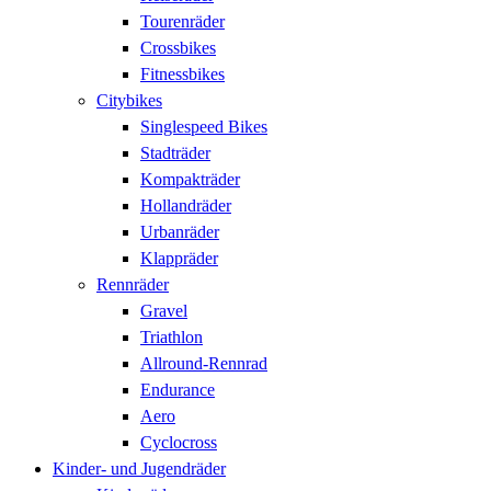
Tourenräder
Crossbikes
Fitnessbikes
Citybikes
Singlespeed Bikes
Stadträder
Kompakträder
Hollandräder
Urbanräder
Klappräder
Rennräder
Gravel
Triathlon
Allround-Rennrad
Endurance
Aero
Cyclocross
Kinder- und Jugendräder