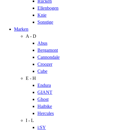
Rücken
Ellenbogen
Knie
Sonstige
Marken
A - D
Abus
Bergamont
Cannondale
Croozer
Cube
E - H
Endura
GIANT
Ghost
Haibike
Hercules
I - L
i:SY