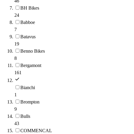
46
BH Bikes
24
Babboe
7
Batavus
19
Benno Bikes
8
Bergamont
161
Bianchi
1
Brompton
9
Bulls
43
COMMENCAL