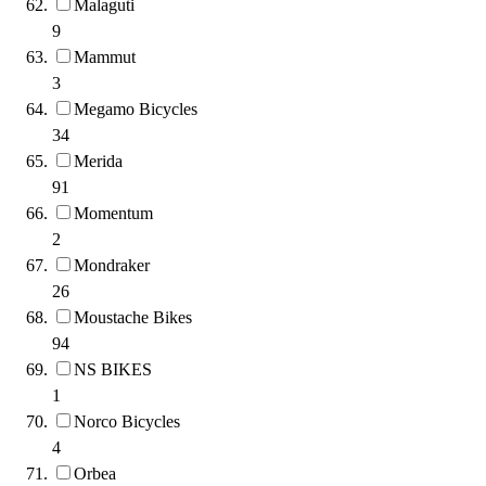
Malaguti
9
Mammut
3
Megamo Bicycles
34
Merida
91
Momentum
2
Mondraker
26
Moustache Bikes
94
NS BIKES
1
Norco Bicycles
4
Orbea