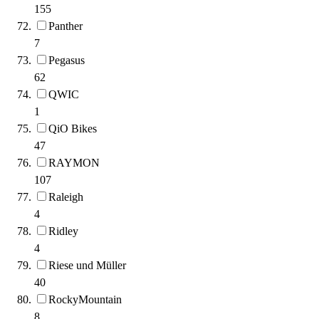
155
Panther
7
Pegasus
62
QWIC
1
QiO Bikes
47
RAYMON
107
Raleigh
4
Ridley
4
Riese und Müller
40
RockyMountain
8