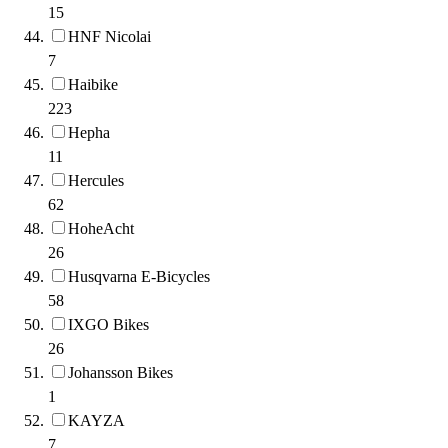
15
HNF Nicolai
7
Haibike
223
Hepha
11
Hercules
62
HoheAcht
26
Husqvarna E-Bicycles
58
IXGO Bikes
26
Johansson Bikes
1
KAYZA
7