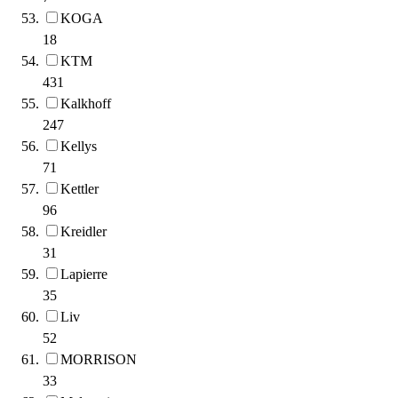
KOGA
18
KTM
431
Kalkhoff
247
Kellys
71
Kettler
96
Kreidler
31
Lapierre
35
Liv
52
MORRISON
33