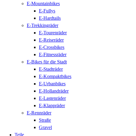
E-Mountainbikes
E-Fullys
E-Hardtails
E-Trekkingräder
E-Tourenräder
E-Reiseräder
E-Crossbikes
E-Fitnessräder
E-Bikes für die Stadt
E-Stadträder
E-Kompaktbikes
E-Urbanbikes
E-Hollandräder
E-Lastenräder
E-Klappräder
E-Rennräder
Straße
Gravel
Teile