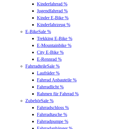
Kinderfahrrad
%
Jugendfahrrad
%
Kinder E-Bike
%
Kinderfahrzeug
%
E-Bike
Sale %
Trekking E-Bike
%
E-Mountainbike
%
City E-Bike
%
E-Rennrad
%
Fahrradteile
Sale %
Laufräder
%
Fahrrad Anbauteile
%
Fahrradlicht
%
Rahmen für Fahrrad
%
Zubehör
Sale %
Fahrradschloss
%
Fahrradtasche
%
Fahrradpumpe
%
Fahrradanhänger
%