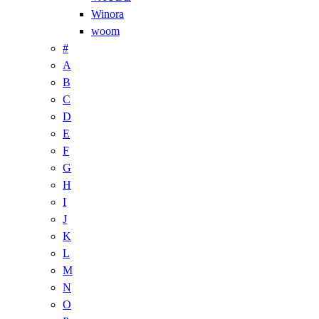
Winora
woom
#
A
B
C
D
E
F
G
H
I
J
K
L
M
N
O