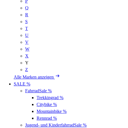
P
Q
R
S
T
U
V
W
X
Y
Z
Alle Marken anzeigen
SALE %
Fahrrad
Sale %
Trekkingrad
%
Citybike
%
Mountainbike
%
Rennrad
%
Jugend- und Kinderfahrrad
Sale %