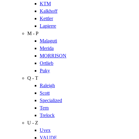
KTM
Kalkhoff
Kettler
Lapierre
M - P
Malaguti
Merida
MORRISON
Ortlieb
Puky
Q - T
Raleigh
Scott
Specialized
Tern
Trelock
U - Z
Uvex
VAUDE