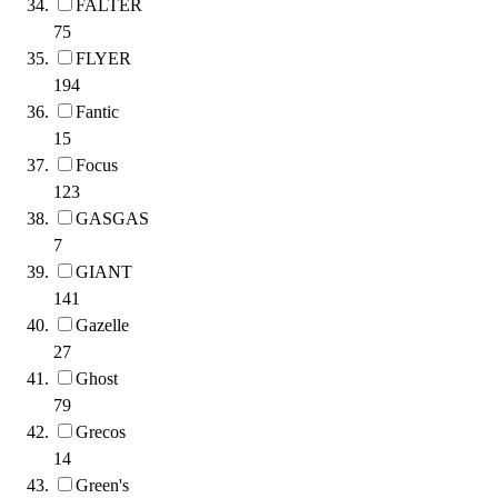
FALTER
75
FLYER
194
Fantic
15
Focus
123
GASGAS
7
GIANT
141
Gazelle
27
Ghost
79
Grecos
14
Green's