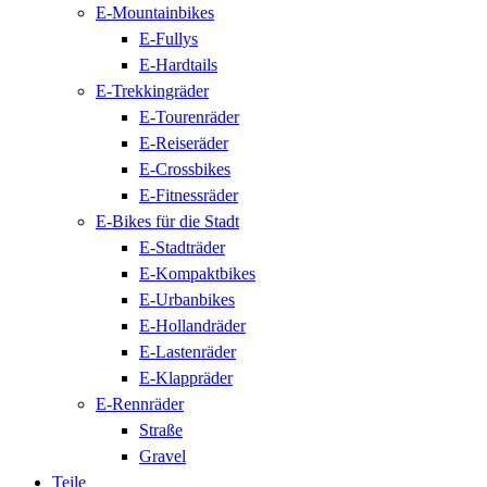
E-Mountainbikes
E-Fullys
E-Hardtails
E-Trekkingräder
E-Tourenräder
E-Reiseräder
E-Crossbikes
E-Fitnessräder
E-Bikes für die Stadt
E-Stadträder
E-Kompaktbikes
E-Urbanbikes
E-Hollandräder
E-Lastenräder
E-Klappräder
E-Rennräder
Straße
Gravel
Teile