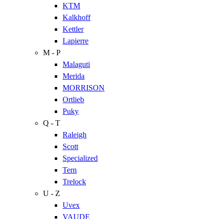
KTM
Kalkhoff
Kettler
Lapierre
M - P
Malaguti
Merida
MORRISON
Ortlieb
Puky
Q - T
Raleigh
Scott
Specialized
Tern
Trelock
U - Z
Uvex
VAUDE