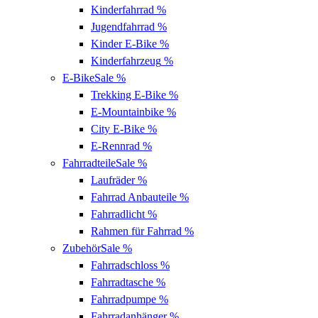
Kinderfahrrad
%
Jugendfahrrad
%
Kinder E-Bike
%
Kinderfahrzeug
%
E-Bike
Sale %
Trekking E-Bike
%
E-Mountainbike
%
City E-Bike
%
E-Rennrad
%
Fahrradteile
Sale %
Laufräder
%
Fahrrad Anbauteile
%
Fahrradlicht
%
Rahmen für Fahrrad
%
Zubehör
Sale %
Fahrradschloss
%
Fahrradtasche
%
Fahrradpumpe
%
Fahrradanhänger
%