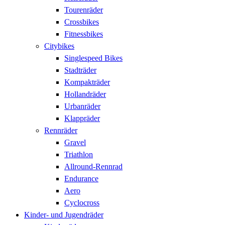
Tourenräder
Crossbikes
Fitnessbikes
Citybikes
Singlespeed Bikes
Stadträder
Kompakträder
Hollandräder
Urbanräder
Klappräder
Rennräder
Gravel
Triathlon
Allround-Rennrad
Endurance
Aero
Cyclocross
Kinder- und Jugendräder