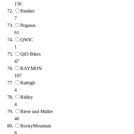
156
Panther
7
Pegasus
61
QWIC
1
QiO Bikes
47
RAYMON
107
Raleigh
4
Ridley
4
Riese und Müller
40
RockyMountain
8