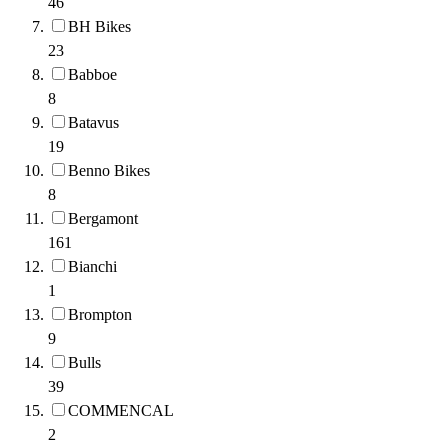
46
BH Bikes
23
Babboe
8
Batavus
19
Benno Bikes
8
Bergamont
161
Bianchi
1
Brompton
9
Bulls
39
COMMENCAL
2