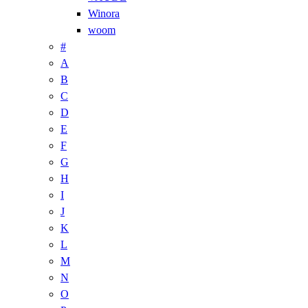
Winora
woom
#
A
B
C
D
E
F
G
H
I
J
K
L
M
N
O