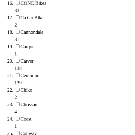
CONE Bikes
33
Ca Go Bike
2
Cannondale
31
Carqon
1
Carver
138
Centurion
139
Chike
2
Chrisson
4
Coast
1
Conway