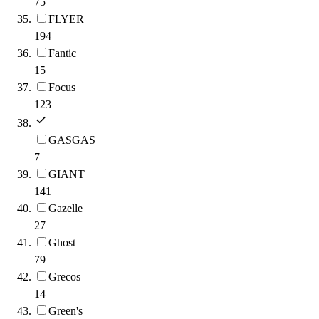
75
FLYER
194
Fantic
15
Focus
123
GASGAS
7
GIANT
141
Gazelle
27
Ghost
79
Grecos
14
Green's