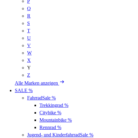
P
Q
R
S
T
U
V
W
X
Y
Z
Alle Marken anzeigen
SALE %
Fahrrad
Sale %
Trekkingrad
%
Citybike
%
Mountainbike
%
Rennrad
%
Jugend- und Kinderfahrrad
Sale %