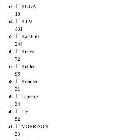
KOGA
18
KTM
431
Kalkhoff
244
Kellys
72
Kettler
96
Kreidler
31
Lapierre
34
Liv
52
MORRISON
33