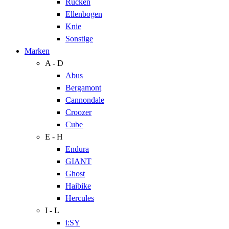
Rücken
Ellenbogen
Knie
Sonstige
Marken
A - D
Abus
Bergamont
Cannondale
Croozer
Cube
E - H
Endura
GIANT
Ghost
Haibike
Hercules
I - L
i:SY