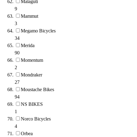
Malaguti
9
Mammut
3
Megamo Bicycles
34
Merida
90
Momentum
2
Mondraker
27
Moustache Bikes
94
NS BIKES
1
Norco Bicycles
4
Orbea