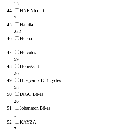
15
HNF Nicolai
7
Haibike
222
Hepha
11
Hercules
59
HoheAcht
26
Husqvarna E-Bicycles
58
IXGO Bikes
26
Johansson Bikes
1
KAYZA
7