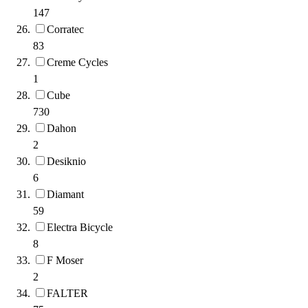
147
Corratec
83
Creme Cycles
1
Cube
730
Dahon
2
Desiknio
6
Diamant
59
Electra Bicycle
8
F Moser
2
FALTER