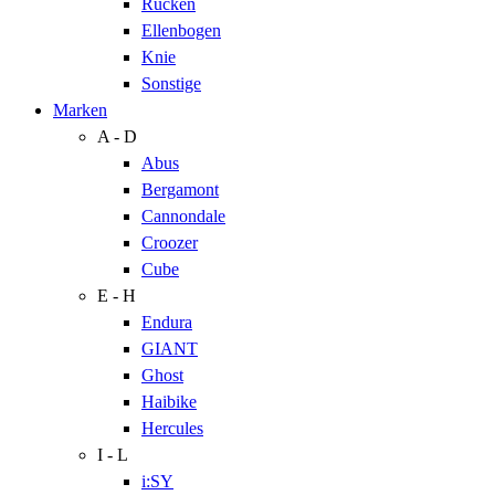
Rücken
Ellenbogen
Knie
Sonstige
Marken
A - D
Abus
Bergamont
Cannondale
Croozer
Cube
E - H
Endura
GIANT
Ghost
Haibike
Hercules
I - L
i:SY