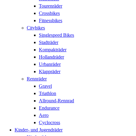
Tourenräder
Crossbikes
Fitnessbikes
Citybikes
Singlespeed Bikes
Stadträder
Kompakträder
Hollandräder
Urbanräder
Klappräder
Rennräder
Gravel
Triathlon
Allround-Rennrad
Endurance
Aero
Cyclocross
Kinder- und Jugendräder