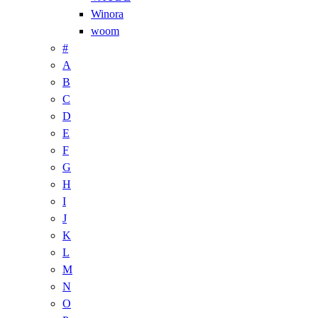
Winora
woom
#
A
B
C
D
E
F
G
H
I
J
K
L
M
N
O