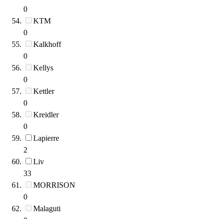
0
KTM
0
Kalkhoff
0
Kellys
0
Kettler
0
Kreidler
0
Lapierre
2
Liv
33
MORRISON
0
Malaguti