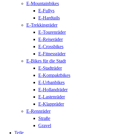
E-Mountainbikes
E-Fullys
E-Hardtails
E-Trekkingräder
E-Tourenräder
E-Reiseräder
E-Crossbikes
E-Fitnessräder
E-Bikes für die Stadt
E-Stadträder
E-Kompaktbikes
E-Urbanbikes
E-Hollandräder
E-Lastenräder
E-Klappräder
E-Rennräder
Straße
Gravel
Teile