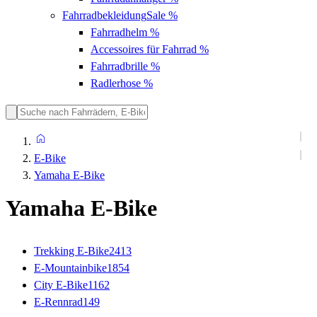
Fahrradbekleidung
Sale %
Fahrradhelm
%
Accessoires für Fahrrad
%
Fahrradbrille
%
Radlerhose
%
E-Bike
Yamaha E-Bike
Yamaha E-Bike
Trekking E-Bike
2413
E-Mountainbike
1854
City E-Bike
1162
E-Rennrad
149