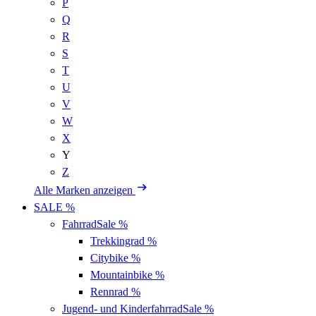
P
Q
R
S
T
U
V
W
X
Y
Z
Alle Marken anzeigen
SALE %
Fahrrad
Sale %
Trekkingrad
%
Citybike
%
Mountainbike
%
Rennrad
%
Jugend- und Kinderfahrrad
Sale %