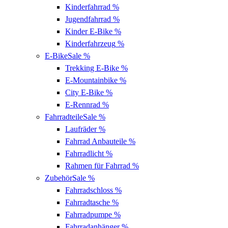
Kinderfahrrad
%
Jugendfahrrad
%
Kinder E-Bike
%
Kinderfahrzeug
%
E-Bike
Sale %
Trekking E-Bike
%
E-Mountainbike
%
City E-Bike
%
E-Rennrad
%
Fahrradteile
Sale %
Laufräder
%
Fahrrad Anbauteile
%
Fahrradlicht
%
Rahmen für Fahrrad
%
Zubehör
Sale %
Fahrradschloss
%
Fahrradtasche
%
Fahrradpumpe
%
Fahrradanhänger
%