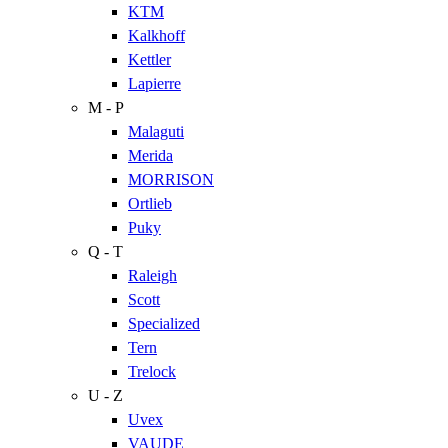
KTM
Kalkhoff
Kettler
Lapierre
M - P
Malaguti
Merida
MORRISON
Ortlieb
Puky
Q - T
Raleigh
Scott
Specialized
Tern
Trelock
U - Z
Uvex
VAUDE