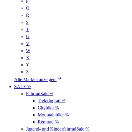
P
Q
R
S
T
U
V
W
X
Y
Z
Alle Marken anzeigen
SALE %
Fahrrad
Sale %
Trekkingrad
%
Citybike
%
Mountainbike
%
Rennrad
%
Jugend- und Kinderfahrrad
Sale %