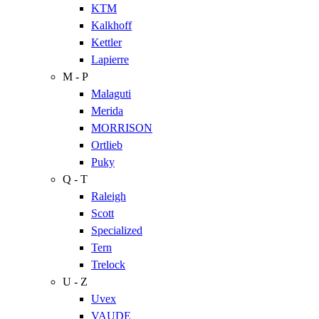
KTM
Kalkhoff
Kettler
Lapierre
M - P
Malaguti
Merida
MORRISON
Ortlieb
Puky
Q - T
Raleigh
Scott
Specialized
Tern
Trelock
U - Z
Uvex
VAUDE