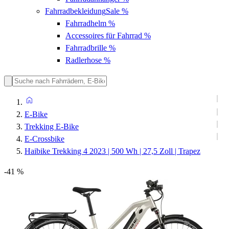
Fahrradbekleidung
Sale %
Fahrradhelm
%
Accessoires für Fahrrad
%
Fahrradbrille
%
Radlerhose
%
E-Bike
Trekking E-Bike
E-Crossbike
Haibike Trekking 4 2023 | 500 Wh | 27,5 Zoll | Trapez
-41 %