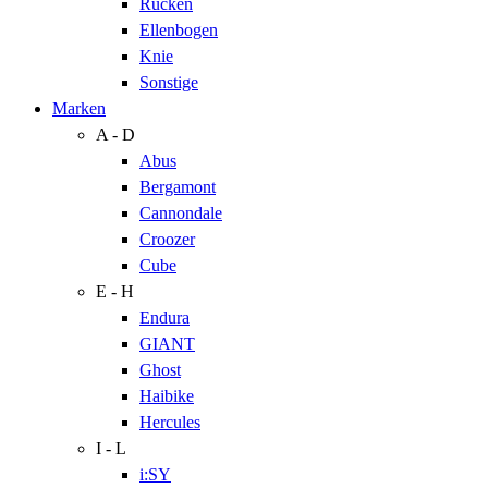
Rücken
Ellenbogen
Knie
Sonstige
Marken
A - D
Abus
Bergamont
Cannondale
Croozer
Cube
E - H
Endura
GIANT
Ghost
Haibike
Hercules
I - L
i:SY