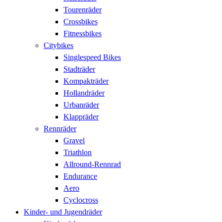
Tourenräder
Crossbikes
Fitnessbikes
Citybikes
Singlespeed Bikes
Stadträder
Kompakträder
Hollandräder
Urbanräder
Klappräder
Rennräder
Gravel
Triathlon
Allround-Rennrad
Endurance
Aero
Cyclocross
Kinder- und Jugendräder