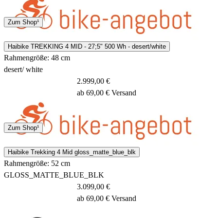
Spedition
Zum Shop¹
3 - 5 Tage
Haibike TREKKING 4 MID - 27;5" 500 Wh - desert/white
Rahmengröße: 48 cm
desert/ white
2.999,00 €
ab 69,00 € Versand
Spedition
Zum Shop¹
3 - 5 Tage
Haibike Trekking 4 Mid gloss_matte_blue_blk
Rahmengröße: 52 cm
GLOSS_MATTE_BLUE_BLK
3.099,00 €
ab 69,00 € Versand