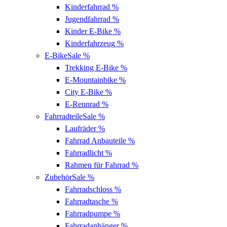
Kinderfahrrad
%
Jugendfahrrad
%
Kinder E-Bike
%
Kinderfahrzeug
%
E-Bike
Sale %
Trekking E-Bike
%
E-Mountainbike
%
City E-Bike
%
E-Rennrad
%
Fahrradteile
Sale %
Laufräder
%
Fahrrad Anbauteile
%
Fahrradlicht
%
Rahmen für Fahrrad
%
Zubehör
Sale %
Fahrradschloss
%
Fahrradtasche
%
Fahrradpumpe
%
Fahrradanhänger
%