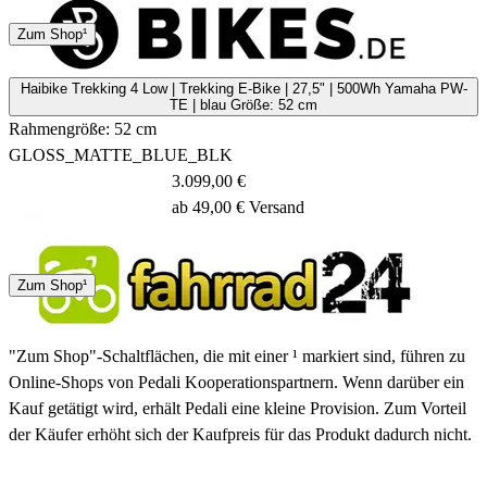
4 - 7 Tage
Zum Shop¹
Haibike Trekking 4 Low | Trekking E-Bike | 27,5" | 500Wh Yamaha PW-
TE | blau Größe: 52 cm
Rahmengröße: 52 cm
GLOSS_MATTE_BLUE_BLK
3.099,00 €
ab 49,00 € Versand
Spedition
Zum Shop¹
1 - 3 Tage
"Zum Shop"-Schaltflächen, die mit einer ¹ markiert sind, führen zu
Online-Shops von Pedali Kooperationspartnern. Wenn darüber ein
Kauf getätigt wird, erhält Pedali eine kleine Provision. Zum Vorteil
der Käufer erhöht sich der Kaufpreis für das Produkt dadurch nicht.