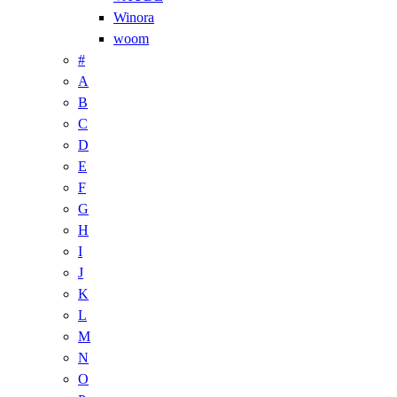
Winora
woom
#
A
B
C
D
E
F
G
H
I
J
K
L
M
N
O