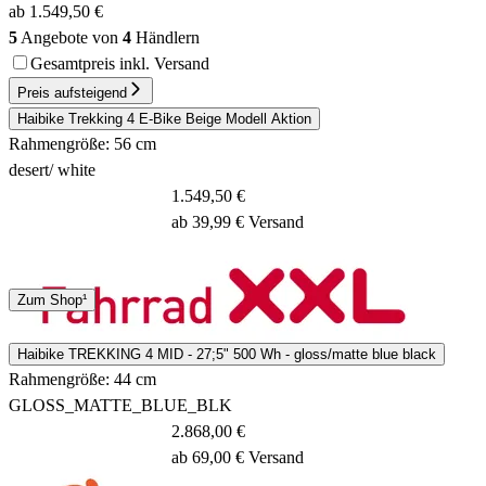
ab 1.549,50 €
5
Angebote von
4
Händlern
Gesamtpreis inkl. Versand
Preis aufsteigend
Haibike Trekking 4 E-Bike Beige Modell Aktion
Rahmengröße: 56 cm
desert/ white
1.549,50 €
ab 39,99 € Versand
Spedition
Zum Shop¹
3 - 5 Tage
Haibike TREKKING 4 MID - 27;5" 500 Wh - gloss/matte blue black
Rahmengröße: 44 cm
GLOSS_MATTE_BLUE_BLK
2.868,00 €
ab 69,00 € Versand