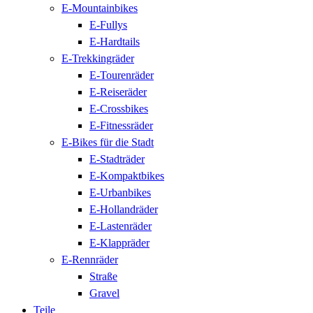
E-Mountainbikes
E-Fullys
E-Hardtails
E-Trekkingräder
E-Tourenräder
E-Reiseräder
E-Crossbikes
E-Fitnessräder
E-Bikes für die Stadt
E-Stadträder
E-Kompaktbikes
E-Urbanbikes
E-Hollandräder
E-Lastenräder
E-Klappräder
E-Rennräder
Straße
Gravel
Teile