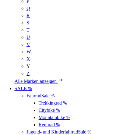
P
Q
R
S
T
U
V
W
X
Y
Z
Alle Marken anzeigen
SALE %
Fahrrad
Sale %
Trekkingrad
%
Citybike
%
Mountainbike
%
Rennrad
%
Jugend- und Kinderfahrrad
Sale %