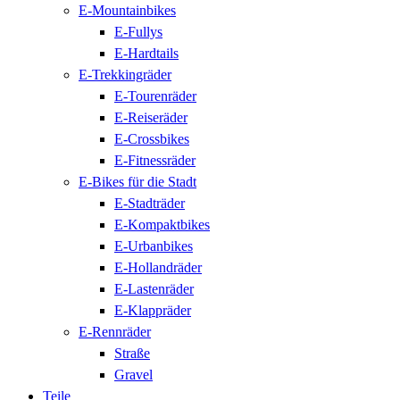
E-Mountainbikes
E-Fullys
E-Hardtails
E-Trekkingräder
E-Tourenräder
E-Reiseräder
E-Crossbikes
E-Fitnessräder
E-Bikes für die Stadt
E-Stadträder
E-Kompaktbikes
E-Urbanbikes
E-Hollandräder
E-Lastenräder
E-Klappräder
E-Rennräder
Straße
Gravel
Teile