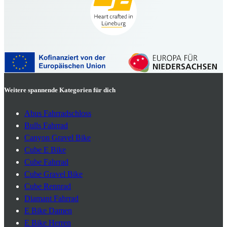
Weitere spannende Kategorien für dich
Abus Fahrradschloss
Bulls Fahrrad
Canyon Gravel Bike
Cube E Bike
Cube Fahrrad
Cube Gravel Bike
Cube Rennrad
Diamant Fahrrad
E Bike Damen
E Bike Herren