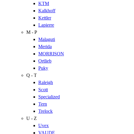
KTM
Kalkhoff
Kettler
Lapierre
M - P
Malaguti
Merida
MORRISON
Ortlieb
Puky
Q - T
Raleigh
Scott
Specialized
Tern
Trelock
U - Z
Uvex
VAUDE