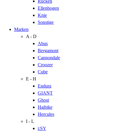
Rücken
Ellenbogen
Knie
Sonstige
Marken
A - D
Abus
Bergamont
Cannondale
Croozer
Cube
E - H
Endura
GIANT
Ghost
Haibike
Hercules
I - L
i:SY