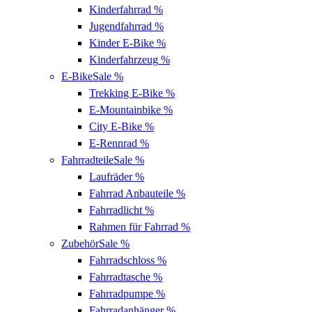
Kinderfahrrad
%
Jugendfahrrad
%
Kinder E-Bike
%
Kinderfahrzeug
%
E-Bike
Sale %
Trekking E-Bike
%
E-Mountainbike
%
City E-Bike
%
E-Rennrad
%
Fahrradteile
Sale %
Laufräder
%
Fahrrad Anbauteile
%
Fahrradlicht
%
Rahmen für Fahrrad
%
Zubehör
Sale %
Fahrradschloss
%
Fahrradtasche
%
Fahrradpumpe
%
Fahrradanhänger
%