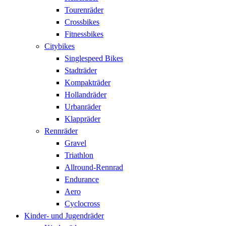
Tourenräder
Crossbikes
Fitnessbikes
Citybikes
Singlespeed Bikes
Stadträder
Kompakträder
Hollandräder
Urbanräder
Klappräder
Rennräder
Gravel
Triathlon
Allround-Rennrad
Endurance
Aero
Cyclocross
Kinder- und Jugendräder