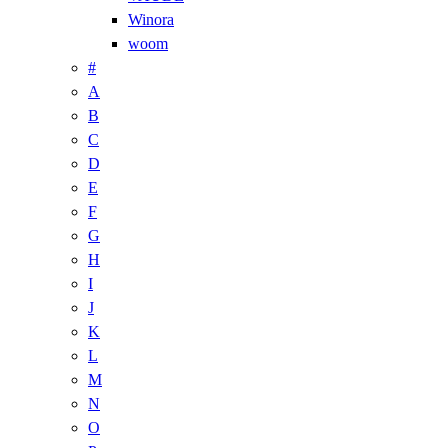
Winora
woom
#
A
B
C
D
E
F
G
H
I
J
K
L
M
N
O