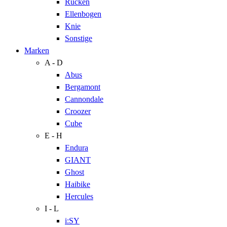
Rücken
Ellenbogen
Knie
Sonstige
Marken
A - D
Abus
Bergamont
Cannondale
Croozer
Cube
E - H
Endura
GIANT
Ghost
Haibike
Hercules
I - L
i:SY