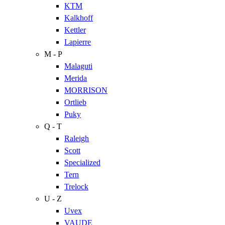
KTM
Kalkhoff
Kettler
Lapierre
M - P
Malaguti
Merida
MORRISON
Ortlieb
Puky
Q - T
Raleigh
Scott
Specialized
Tern
Trelock
U - Z
Uvex
VAUDE