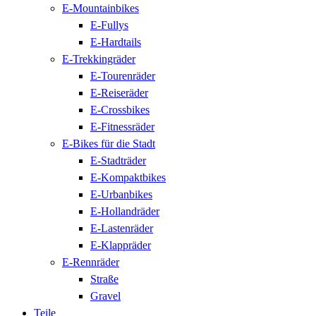
E-Mountainbikes
E-Fullys
E-Hardtails
E-Trekkingräder
E-Tourenräder
E-Reiseräder
E-Crossbikes
E-Fitnessräder
E-Bikes für die Stadt
E-Stadträder
E-Kompaktbikes
E-Urbanbikes
E-Hollandräder
E-Lastenräder
E-Klappräder
E-Rennräder
Straße
Gravel
Teile