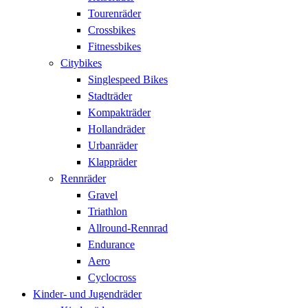
Tourenräder
Crossbikes
Fitnessbikes
Citybikes
Singlespeed Bikes
Stadträder
Kompakträder
Hollandräder
Urbanräder
Klappräder
Rennräder
Gravel
Triathlon
Allround-Rennrad
Endurance
Aero
Cyclocross
Kinder- und Jugendräder