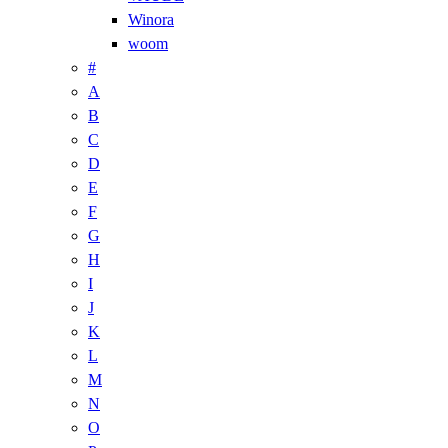
Winora
woom
#
A
B
C
D
E
F
G
H
I
J
K
L
M
N
O