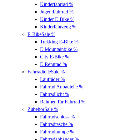
Kinderfahrrad
%
Jugendfahrrad
%
Kinder E-Bike
%
Kinderfahrzeug
%
E-Bike
Sale %
Trekking E-Bike
%
E-Mountainbike
%
City E-Bike
%
E-Rennrad
%
Fahrradteile
Sale %
Laufräder
%
Fahrrad Anbauteile
%
Fahrradlicht
%
Rahmen für Fahrrad
%
Zubehör
Sale %
Fahrradschloss
%
Fahrradtasche
%
Fahrradpumpe
%
Fahrradanhänger
%