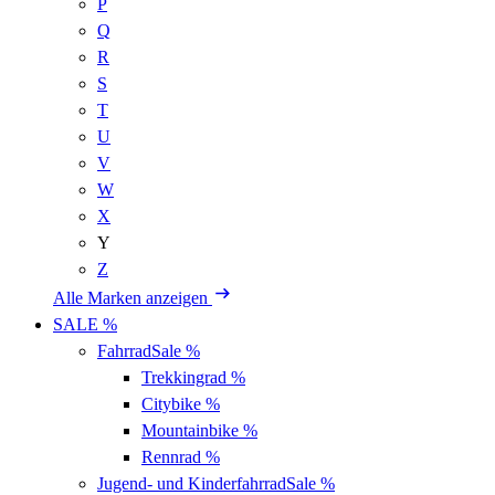
P
Q
R
S
T
U
V
W
X
Y
Z
Alle Marken anzeigen
SALE %
Fahrrad
Sale %
Trekkingrad
%
Citybike
%
Mountainbike
%
Rennrad
%
Jugend- und Kinderfahrrad
Sale %