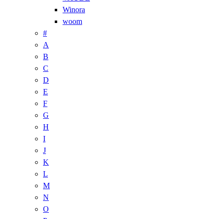
Winora
woom
#
A
B
C
D
E
F
G
H
I
J
K
L
M
N
O