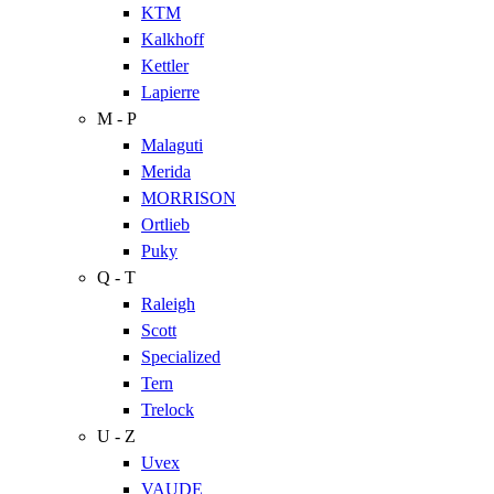
KTM
Kalkhoff
Kettler
Lapierre
M - P
Malaguti
Merida
MORRISON
Ortlieb
Puky
Q - T
Raleigh
Scott
Specialized
Tern
Trelock
U - Z
Uvex
VAUDE