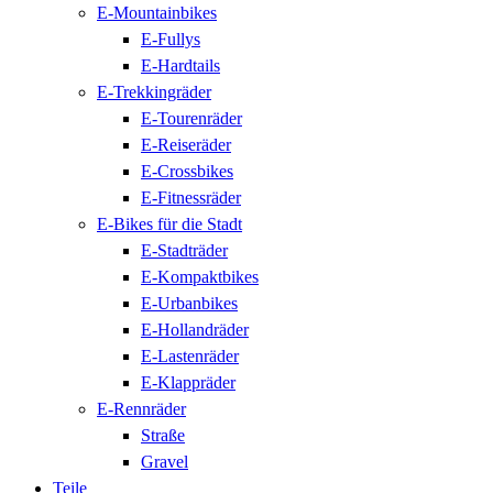
E-Mountainbikes
E-Fullys
E-Hardtails
E-Trekkingräder
E-Tourenräder
E-Reiseräder
E-Crossbikes
E-Fitnessräder
E-Bikes für die Stadt
E-Stadträder
E-Kompaktbikes
E-Urbanbikes
E-Hollandräder
E-Lastenräder
E-Klappräder
E-Rennräder
Straße
Gravel
Teile