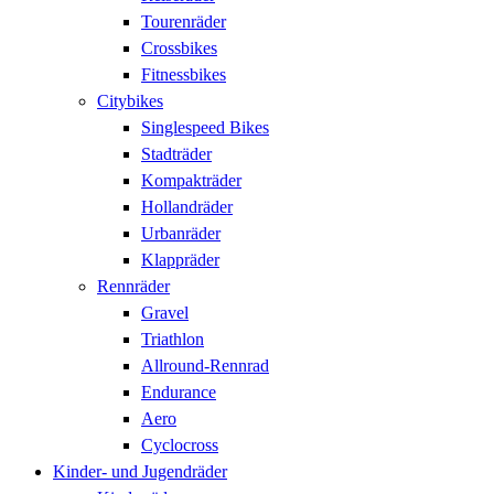
Tourenräder
Crossbikes
Fitnessbikes
Citybikes
Singlespeed Bikes
Stadträder
Kompakträder
Hollandräder
Urbanräder
Klappräder
Rennräder
Gravel
Triathlon
Allround-Rennrad
Endurance
Aero
Cyclocross
Kinder- und Jugendräder