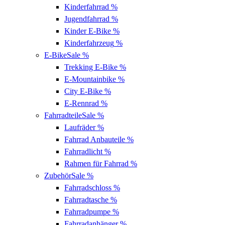
Kinderfahrrad
%
Jugendfahrrad
%
Kinder E-Bike
%
Kinderfahrzeug
%
E-Bike
Sale %
Trekking E-Bike
%
E-Mountainbike
%
City E-Bike
%
E-Rennrad
%
Fahrradteile
Sale %
Laufräder
%
Fahrrad Anbauteile
%
Fahrradlicht
%
Rahmen für Fahrrad
%
Zubehör
Sale %
Fahrradschloss
%
Fahrradtasche
%
Fahrradpumpe
%
Fahrradanhänger
%