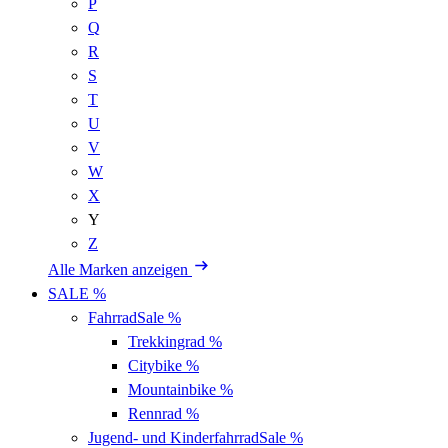
P
Q
R
S
T
U
V
W
X
Y
Z
Alle Marken anzeigen
SALE %
Fahrrad
Sale %
Trekkingrad
%
Citybike
%
Mountainbike
%
Rennrad
%
Jugend- und Kinderfahrrad
Sale %