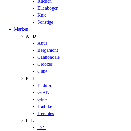
Rücken
Ellenbogen
Knie
Sonstige
Marken
A - D
Abus
Bergamont
Cannondale
Croozer
Cube
E - H
Endura
GIANT
Ghost
Haibike
Hercules
I - L
i:SY