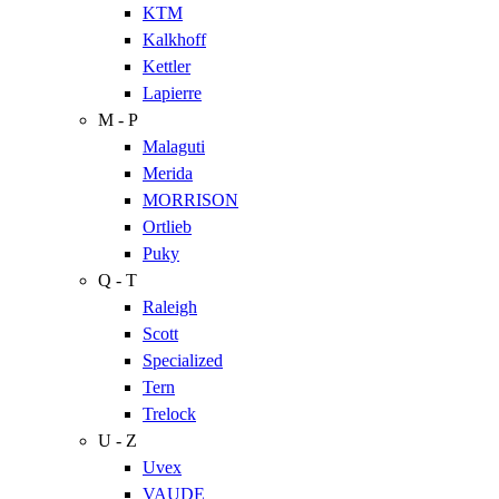
KTM
Kalkhoff
Kettler
Lapierre
M - P
Malaguti
Merida
MORRISON
Ortlieb
Puky
Q - T
Raleigh
Scott
Specialized
Tern
Trelock
U - Z
Uvex
VAUDE