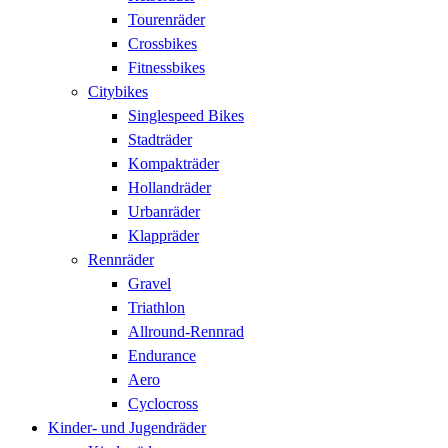
Tourenräder
Crossbikes
Fitnessbikes
Citybikes
Singlespeed Bikes
Stadträder
Kompakträder
Hollandräder
Urbanräder
Klappräder
Rennräder
Gravel
Triathlon
Allround-Rennrad
Endurance
Aero
Cyclocross
Kinder- und Jugendräder