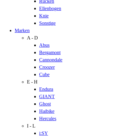
Rücken
Ellenbogen
Knie
Sonstige
Marken
A - D
Abus
Bergamont
Cannondale
Croozer
Cube
E - H
Endura
GIANT
Ghost
Haibike
Hercules
I - L
i:SY