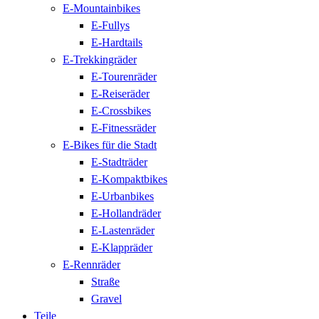
E-Mountainbikes
E-Fullys
E-Hardtails
E-Trekkingräder
E-Tourenräder
E-Reiseräder
E-Crossbikes
E-Fitnessräder
E-Bikes für die Stadt
E-Stadträder
E-Kompaktbikes
E-Urbanbikes
E-Hollandräder
E-Lastenräder
E-Klappräder
E-Rennräder
Straße
Gravel
Teile