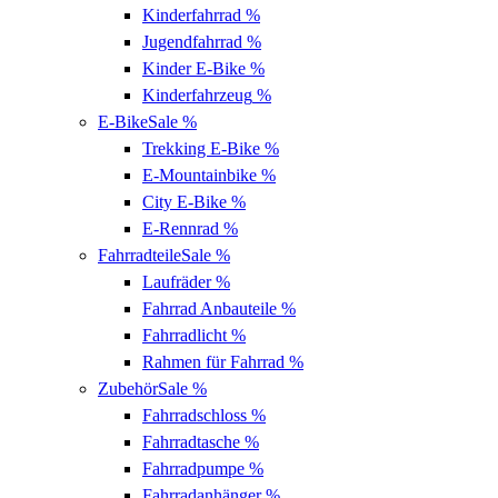
Kinderfahrrad
%
Jugendfahrrad
%
Kinder E-Bike
%
Kinderfahrzeug
%
E-Bike
Sale %
Trekking E-Bike
%
E-Mountainbike
%
City E-Bike
%
E-Rennrad
%
Fahrradteile
Sale %
Laufräder
%
Fahrrad Anbauteile
%
Fahrradlicht
%
Rahmen für Fahrrad
%
Zubehör
Sale %
Fahrradschloss
%
Fahrradtasche
%
Fahrradpumpe
%
Fahrradanhänger
%