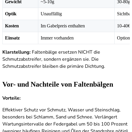
Gewicht
~5-10g
30-80g 
Optik
Unauffällig
Sichtbar
Kosten
Im Gabelpreis enthalten
10-40€ 
Einsatz
Immer vorhanden
Optiona
Klarstellung:
Faltenbälge ersetzen NICHT die
Schmutzabstreifer, sondern ergänzen sie. Die
Schmutzabstreifer bleiben die primäre Dichtung.
Vor- und Nachteile von Faltenbälgen
Vorteile:
Effektiver Schutz vor Schmutz, Wasser und Steinschlag,
besonders bei Schlamm, Sand und Schnee. Verlängert
Wartungsintervalle der Federgabel um 50 bis 100 Prozent
(weniger häufiges Reinigen und Ölen der Standrohre nötig).