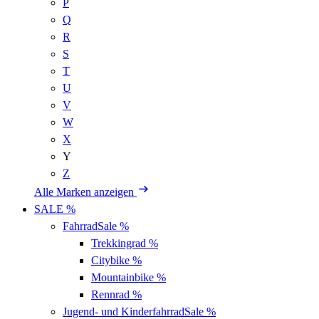
P
Q
R
S
T
U
V
W
X
Y
Z
Alle Marken anzeigen
SALE %
Fahrrad
Sale %
Trekkingrad
%
Citybike
%
Mountainbike
%
Rennrad
%
Jugend- und Kinderfahrrad
Sale %