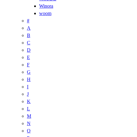
Winora
woom
#
A
B
C
D
E
F
G
H
I
J
K
L
M
N
O