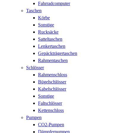
Fahrradcomputer
Taschen
Körbe
Sonstige
Rucksäcke
Satteltaschen
Lenkertaschen
Gepäckträgertaschen
Rahmentaschen
Schlösser
Rahmenschloss
Bügelschlösser
Kabelschlösser
Sonstige
Faltschlösser
Kettenschloss
Pumpen
CO2-Pumpen
Dämpferpumpen