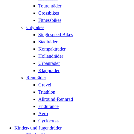
Tourenräder
Crossbikes
Fitnessbikes
Citybikes
Singlespeed Bikes
Stadträder
Kompakträder
Hollandräder
Urbanräder
Klappräder
Rennräder
Gravel
Triathlon
Allround-Rennrad
Endurance
Aero
Cyclocross
Kinder- und Jugendräder