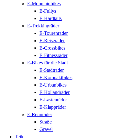
E-Mountainbikes
E-Fullys
E-Hardtails
E-Trekkingräder
E-Tourenräder
E-Reiseräder
E-Crossbikes
E-Fitnessräder
E-Bikes für die Stadt
E-Stadträder
E-Kompaktbikes
E-Urbanbikes
E-Hollandräder
E-Lastenräder
E-Klappräder
E-Rennräder
Straße
Gravel
Teile