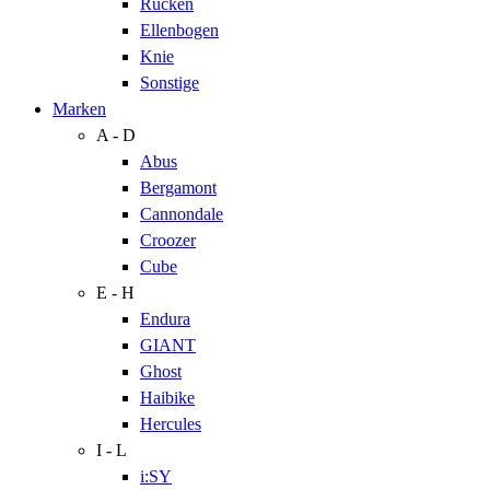
Rücken
Ellenbogen
Knie
Sonstige
Marken
A - D
Abus
Bergamont
Cannondale
Croozer
Cube
E - H
Endura
GIANT
Ghost
Haibike
Hercules
I - L
i:SY