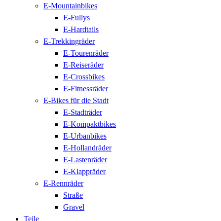
E-Mountainbikes
E-Fullys
E-Hardtails
E-Trekkingräder
E-Tourenräder
E-Reiseräder
E-Crossbikes
E-Fitnessräder
E-Bikes für die Stadt
E-Stadträder
E-Kompaktbikes
E-Urbanbikes
E-Hollandräder
E-Lastenräder
E-Klappräder
E-Rennräder
Straße
Gravel
Teile