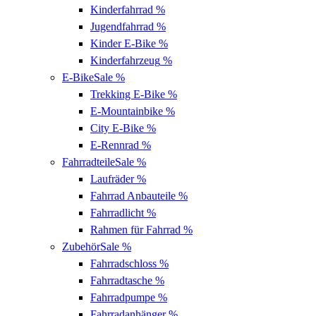
Kinderfahrrad
%
Jugendfahrrad
%
Kinder E-Bike
%
Kinderfahrzeug
%
E-Bike
Sale %
Trekking E-Bike
%
E-Mountainbike
%
City E-Bike
%
E-Rennrad
%
Fahrradteile
Sale %
Laufräder
%
Fahrrad Anbauteile
%
Fahrradlicht
%
Rahmen für Fahrrad
%
Zubehör
Sale %
Fahrradschloss
%
Fahrradtasche
%
Fahrradpumpe
%
Fahrradanhänger
%