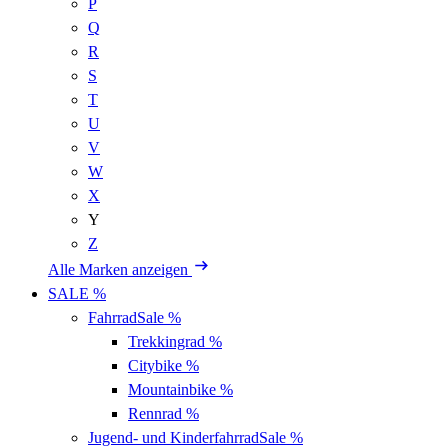
P
Q
R
S
T
U
V
W
X
Y
Z
Alle Marken anzeigen
SALE %
Fahrrad
Sale %
Trekkingrad
%
Citybike
%
Mountainbike
%
Rennrad
%
Jugend- und Kinderfahrrad
Sale %