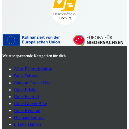
Weitere spannende Kategorien für dich
Abus Fahrradschloss
Bulls Fahrrad
Canyon Gravel Bike
Cube E Bike
Cube Fahrrad
Cube Gravel Bike
Cube Rennrad
Diamant Fahrrad
E Bike Damen