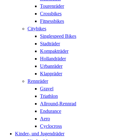
Tourenräder
Crossbikes
Fitnessbikes
Citybikes
Singlespeed Bikes
Stadträder
Kompakträder
Hollandräder
Urbanräder
Klappräder
Rennräder
Gravel
Triathlon
Allround-Rennrad
Endurance
Aero
Cyclocross
Kinder- und Jugendräder