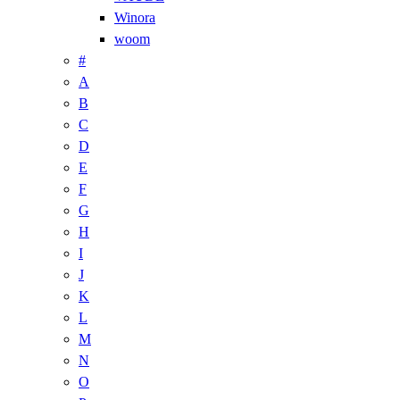
Winora
woom
#
A
B
C
D
E
F
G
H
I
J
K
L
M
N
O