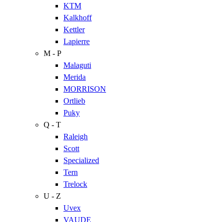
KTM
Kalkhoff
Kettler
Lapierre
M - P
Malaguti
Merida
MORRISON
Ortlieb
Puky
Q - T
Raleigh
Scott
Specialized
Tern
Trelock
U - Z
Uvex
VAUDE