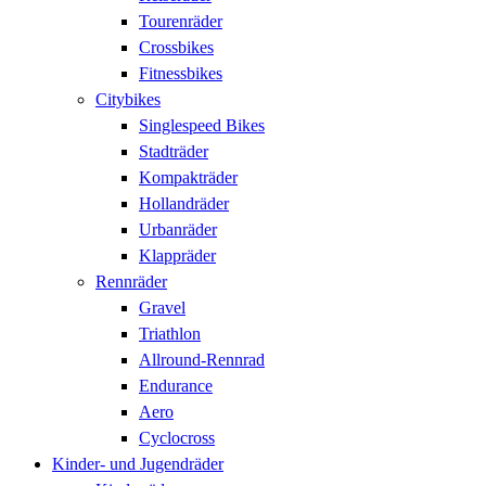
Tourenräder
Crossbikes
Fitnessbikes
Citybikes
Singlespeed Bikes
Stadträder
Kompakträder
Hollandräder
Urbanräder
Klappräder
Rennräder
Gravel
Triathlon
Allround-Rennrad
Endurance
Aero
Cyclocross
Kinder- und Jugendräder