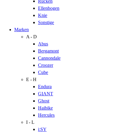
Rücken
Ellenbogen
Knie
Sonstige
Marken
A - D
Abus
Bergamont
Cannondale
Croozer
Cube
E - H
Endura
GIANT
Ghost
Haibike
Hercules
I - L
i:SY