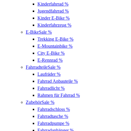
Kinderfahrrad
%
Jugendfahrrad
%
Kinder E-Bike
%
Kinderfahrzeug
%
E-Bike
Sale %
Trekking E-Bike
%
E-Mountainbike
%
City E-Bike
%
E-Rennrad
%
Fahrradteile
Sale %
Laufräder
%
Fahrrad Anbauteile
%
Fahrradlicht
%
Rahmen für Fahrrad
%
Zubehör
Sale %
Fahrradschloss
%
Fahrradtasche
%
Fahrradpumpe
%
Fahrradanhänger
%