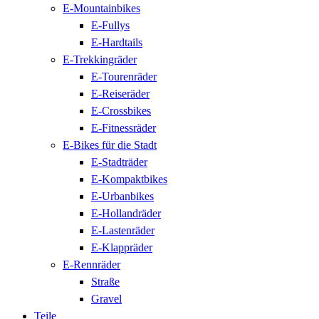
E-Mountainbikes
E-Fullys
E-Hardtails
E-Trekkingräder
E-Tourenräder
E-Reiseräder
E-Crossbikes
E-Fitnessräder
E-Bikes für die Stadt
E-Stadträder
E-Kompaktbikes
E-Urbanbikes
E-Hollandräder
E-Lastenräder
E-Klappräder
E-Rennräder
Straße
Gravel
Teile