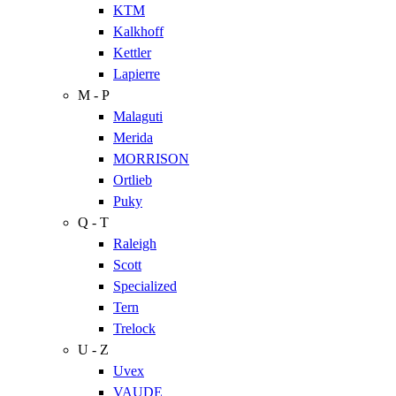
KTM
Kalkhoff
Kettler
Lapierre
M - P
Malaguti
Merida
MORRISON
Ortlieb
Puky
Q - T
Raleigh
Scott
Specialized
Tern
Trelock
U - Z
Uvex
VAUDE