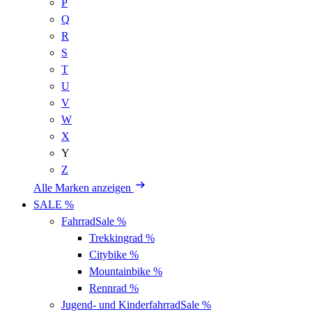
P
Q
R
S
T
U
V
W
X
Y
Z
Alle Marken anzeigen
SALE %
Fahrrad
Sale %
Trekkingrad
%
Citybike
%
Mountainbike
%
Rennrad
%
Jugend- und Kinderfahrrad
Sale %