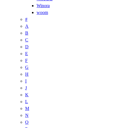
Winora
woom
#
A
B
C
D
E
F
G
H
I
J
K
L
M
N
O