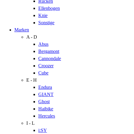
Rücken
Ellenbogen
Knie
Sonstige
Marken
A - D
Abus
Bergamont
Cannondale
Croozer
Cube
E - H
Endura
GIANT
Ghost
Haibike
Hercules
I - L
i:SY