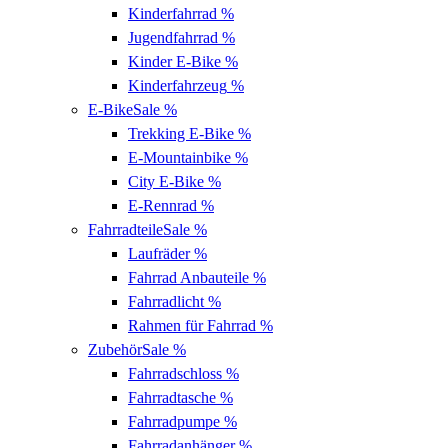
Kinderfahrrad
%
Jugendfahrrad
%
Kinder E-Bike
%
Kinderfahrzeug
%
E-Bike
Sale %
Trekking E-Bike
%
E-Mountainbike
%
City E-Bike
%
E-Rennrad
%
Fahrradteile
Sale %
Laufräder
%
Fahrrad Anbauteile
%
Fahrradlicht
%
Rahmen für Fahrrad
%
Zubehör
Sale %
Fahrradschloss
%
Fahrradtasche
%
Fahrradpumpe
%
Fahrradanhänger
%