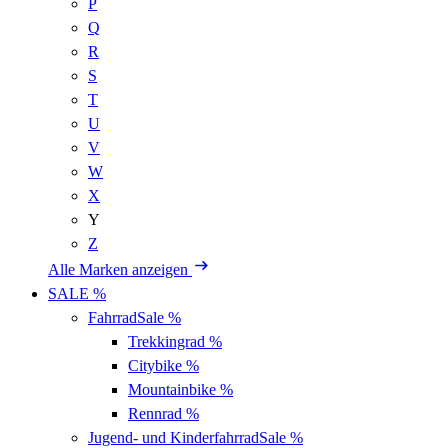
P
Q
R
S
T
U
V
W
X
Y
Z
Alle Marken anzeigen
SALE %
Fahrrad
Sale %
Trekkingrad
%
Citybike
%
Mountainbike
%
Rennrad
%
Jugend- und Kinderfahrrad
Sale %