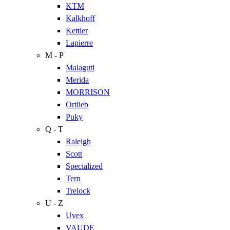
KTM
Kalkhoff
Kettler
Lapierre
M - P
Malaguti
Merida
MORRISON
Ortlieb
Puky
Q - T
Raleigh
Scott
Specialized
Tern
Trelock
U - Z
Uvex
VAUDE