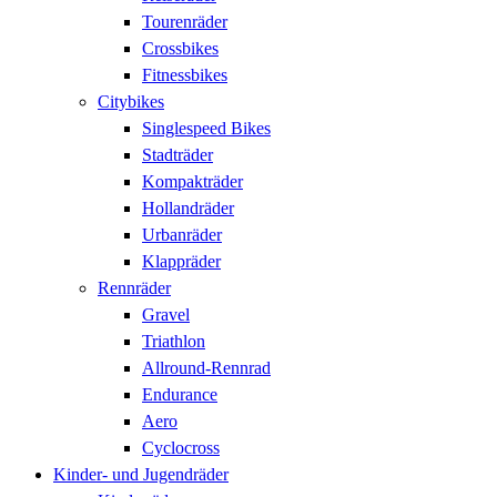
Tourenräder
Crossbikes
Fitnessbikes
Citybikes
Singlespeed Bikes
Stadträder
Kompakträder
Hollandräder
Urbanräder
Klappräder
Rennräder
Gravel
Triathlon
Allround-Rennrad
Endurance
Aero
Cyclocross
Kinder- und Jugendräder