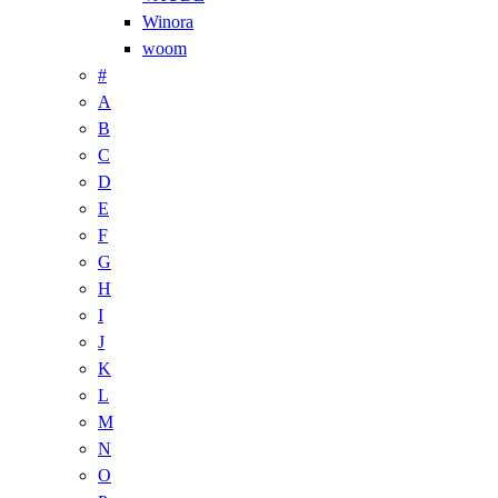
Winora
woom
#
A
B
C
D
E
F
G
H
I
J
K
L
M
N
O