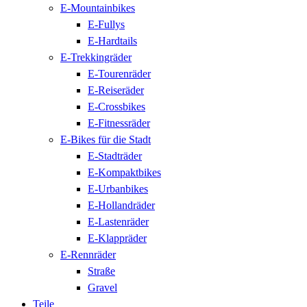
E-Mountainbikes
E-Fullys
E-Hardtails
E-Trekkingräder
E-Tourenräder
E-Reiseräder
E-Crossbikes
E-Fitnessräder
E-Bikes für die Stadt
E-Stadträder
E-Kompaktbikes
E-Urbanbikes
E-Hollandräder
E-Lastenräder
E-Klappräder
E-Rennräder
Straße
Gravel
Teile