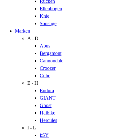
Rücken
Ellenbogen
Knie
Sonstige
Marken
A - D
Abus
Bergamont
Cannondale
Croozer
Cube
E - H
Endura
GIANT
Ghost
Haibike
Hercules
I - L
i:SY