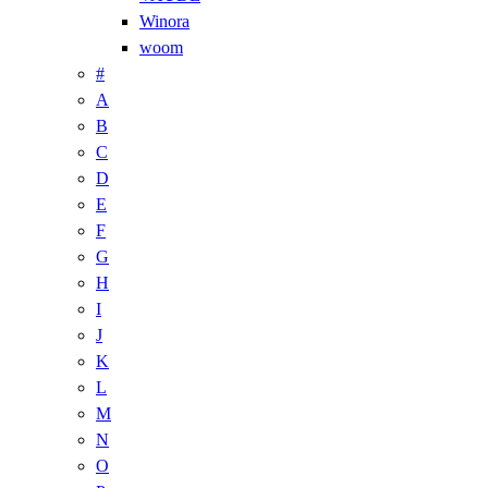
Winora
woom
#
A
B
C
D
E
F
G
H
I
J
K
L
M
N
O