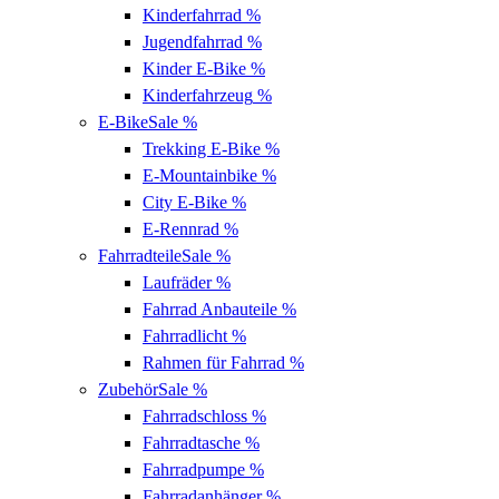
Kinderfahrrad
%
Jugendfahrrad
%
Kinder E-Bike
%
Kinderfahrzeug
%
E-Bike
Sale %
Trekking E-Bike
%
E-Mountainbike
%
City E-Bike
%
E-Rennrad
%
Fahrradteile
Sale %
Laufräder
%
Fahrrad Anbauteile
%
Fahrradlicht
%
Rahmen für Fahrrad
%
Zubehör
Sale %
Fahrradschloss
%
Fahrradtasche
%
Fahrradpumpe
%
Fahrradanhänger
%