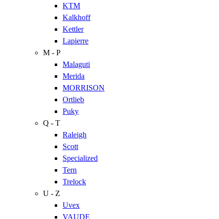
KTM
Kalkhoff
Kettler
Lapierre
M - P
Malaguti
Merida
MORRISON
Ortlieb
Puky
Q - T
Raleigh
Scott
Specialized
Tern
Trelock
U - Z
Uvex
VAUDE