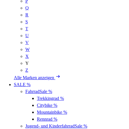
P
Q
R
S
T
U
V
W
X
Y
Z
Alle Marken anzeigen
SALE %
Fahrrad
Sale %
Trekkingrad
%
Citybike
%
Mountainbike
%
Rennrad
%
Jugend- und Kinderfahrrad
Sale %