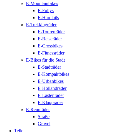
E-Mountainbikes
E-Fullys
E-Hardtails
E-Trekkingräder
E-Tourenräder
E-Reiseräder
E-Crossbikes
E-Fitnessräder
E-Bikes für die Stadt
E-Stadträder
E-Kompaktbikes
E-Urbanbikes
E-Hollandräder
E-Lastenräder
E-Klappräder
E-Rennräder
Straße
Gravel
Teile