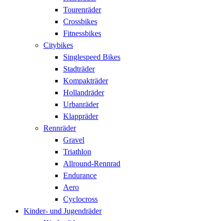
Tourenräder
Crossbikes
Fitnessbikes
Citybikes
Singlespeed Bikes
Stadträder
Kompakträder
Hollandräder
Urbanräder
Klappräder
Rennräder
Gravel
Triathlon
Allround-Rennrad
Endurance
Aero
Cyclocross
Kinder- und Jugendräder