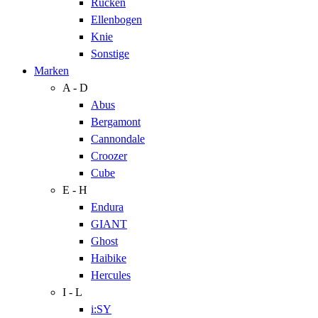
Rücken
Ellenbogen
Knie
Sonstige
Marken
A - D
Abus
Bergamont
Cannondale
Croozer
Cube
E - H
Endura
GIANT
Ghost
Haibike
Hercules
I - L
i:SY