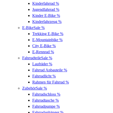
Kinderfahrrad
%
Jugendfahrrad
%
Kinder E-Bike
%
Kinderfahrzeug
%
E-Bike
Sale %
Trekking E-Bike
%
E-Mountainbike
%
City E-Bike
%
E-Rennrad
%
Fahrradteile
Sale %
Laufräder
%
Fahrrad Anbauteile
%
Fahrradlicht
%
Rahmen für Fahrrad
%
Zubehör
Sale %
Fahrradschloss
%
Fahrradtasche
%
Fahrradpumpe
%
Fahrradanhänger
%