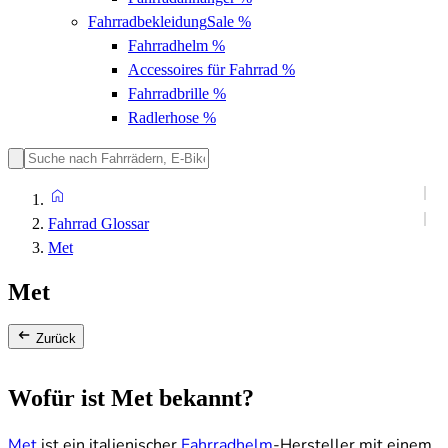
Fahrradbekleidung
Sale %
Fahrradhelm
%
Accessoires für Fahrrad
%
Fahrradbrille
%
Radlerhose
%
Fahrrad Glossar
Met
Met
Zurück
Wofür ist Met bekannt?
Met
ist ein italienischer
Fahrradhelm
-Hersteller mit einem