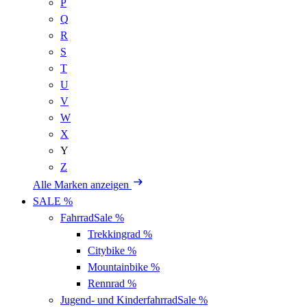
P
Q
R
S
T
U
V
W
X
Y
Z
Alle Marken anzeigen
SALE %
Fahrrad
Sale %
Trekkingrad
%
Citybike
%
Mountainbike
%
Rennrad
%
Jugend- und Kinderfahrrad
Sale %