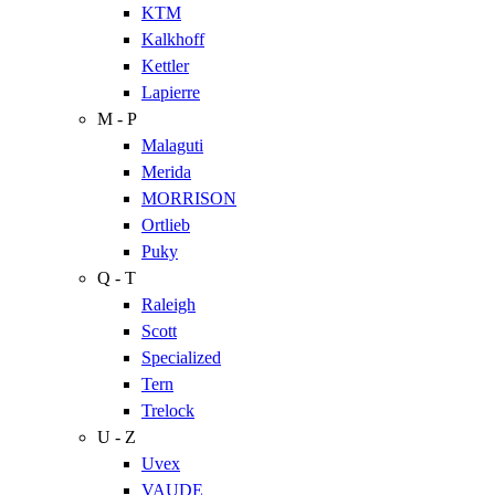
KTM
Kalkhoff
Kettler
Lapierre
M - P
Malaguti
Merida
MORRISON
Ortlieb
Puky
Q - T
Raleigh
Scott
Specialized
Tern
Trelock
U - Z
Uvex
VAUDE