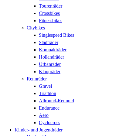
Tourenräder
Crossbikes
Fitnessbikes
Citybikes
Singlespeed Bikes
Stadträder
Kompakträder
Hollandräder
Urbanräder
Klappräder
Rennräder
Gravel
Triathlon
Allround-Rennrad
Endurance
Aero
Cyclocross
Kinder- und Jugendräder