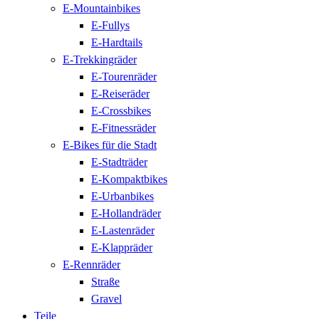
E-Mountainbikes
E-Fullys
E-Hardtails
E-Trekkingräder
E-Tourenräder
E-Reiseräder
E-Crossbikes
E-Fitnessräder
E-Bikes für die Stadt
E-Stadträder
E-Kompaktbikes
E-Urbanbikes
E-Hollandräder
E-Lastenräder
E-Klappräder
E-Rennräder
Straße
Gravel
Teile