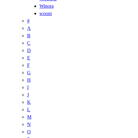
Winora
woom
#
A
B
C
D
E
F
G
H
I
J
K
L
M
N
O