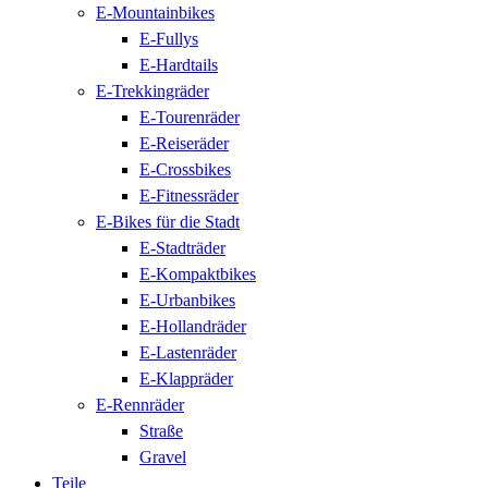
E-Mountainbikes
E-Fullys
E-Hardtails
E-Trekkingräder
E-Tourenräder
E-Reiseräder
E-Crossbikes
E-Fitnessräder
E-Bikes für die Stadt
E-Stadträder
E-Kompaktbikes
E-Urbanbikes
E-Hollandräder
E-Lastenräder
E-Klappräder
E-Rennräder
Straße
Gravel
Teile