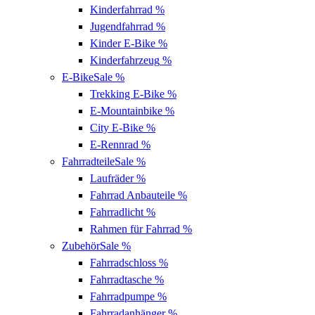
Kinderfahrrad
%
Jugendfahrrad
%
Kinder E-Bike
%
Kinderfahrzeug
%
E-Bike
Sale %
Trekking E-Bike
%
E-Mountainbike
%
City E-Bike
%
E-Rennrad
%
Fahrradteile
Sale %
Laufräder
%
Fahrrad Anbauteile
%
Fahrradlicht
%
Rahmen für Fahrrad
%
Zubehör
Sale %
Fahrradschloss
%
Fahrradtasche
%
Fahrradpumpe
%
Fahrradanhänger
%