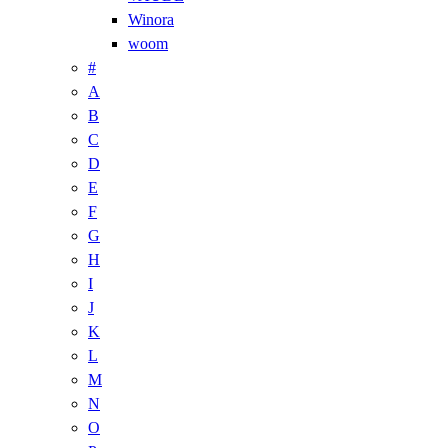
Winora
woom
#
A
B
C
D
E
F
G
H
I
J
K
L
M
N
O