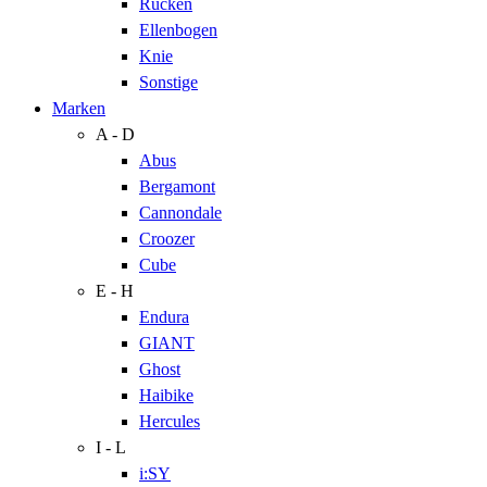
Rücken
Ellenbogen
Knie
Sonstige
Marken
A - D
Abus
Bergamont
Cannondale
Croozer
Cube
E - H
Endura
GIANT
Ghost
Haibike
Hercules
I - L
i:SY