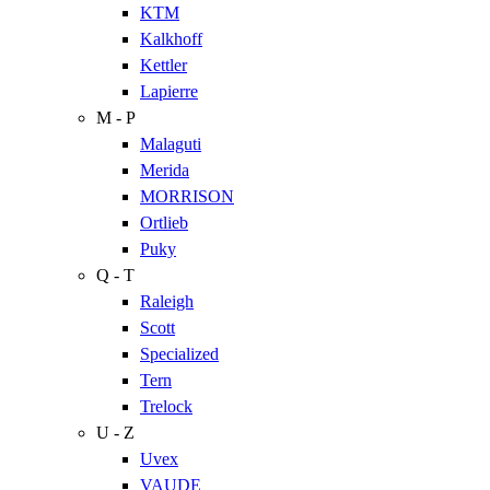
KTM
Kalkhoff
Kettler
Lapierre
M - P
Malaguti
Merida
MORRISON
Ortlieb
Puky
Q - T
Raleigh
Scott
Specialized
Tern
Trelock
U - Z
Uvex
VAUDE