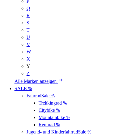
P
Q
R
S
T
U
V
W
X
Y
Z
Alle Marken anzeigen
SALE %
Fahrrad
Sale %
Trekkingrad
%
Citybike
%
Mountainbike
%
Rennrad
%
Jugend- und Kinderfahrrad
Sale %