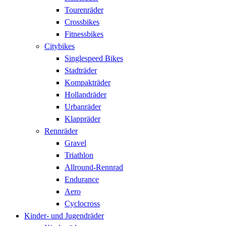
Tourenräder
Crossbikes
Fitnessbikes
Citybikes
Singlespeed Bikes
Stadträder
Kompakträder
Hollandräder
Urbanräder
Klappräder
Rennräder
Gravel
Triathlon
Allround-Rennrad
Endurance
Aero
Cyclocross
Kinder- und Jugendräder