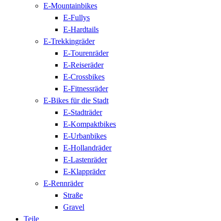
E-Mountainbikes
E-Fullys
E-Hardtails
E-Trekkingräder
E-Tourenräder
E-Reiseräder
E-Crossbikes
E-Fitnessräder
E-Bikes für die Stadt
E-Stadträder
E-Kompaktbikes
E-Urbanbikes
E-Hollandräder
E-Lastenräder
E-Klappräder
E-Rennräder
Straße
Gravel
Teile