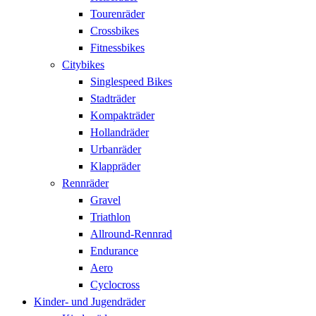
Tourenräder
Crossbikes
Fitnessbikes
Citybikes
Singlespeed Bikes
Stadträder
Kompakträder
Hollandräder
Urbanräder
Klappräder
Rennräder
Gravel
Triathlon
Allround-Rennrad
Endurance
Aero
Cyclocross
Kinder- und Jugendräder