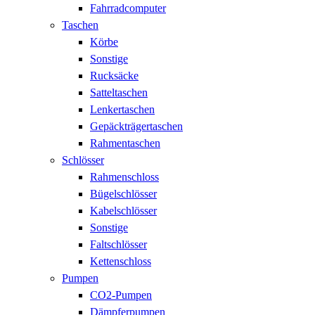
Fahrradcomputer
Taschen
Körbe
Sonstige
Rucksäcke
Satteltaschen
Lenkertaschen
Gepäckträgertaschen
Rahmentaschen
Schlösser
Rahmenschloss
Bügelschlösser
Kabelschlösser
Sonstige
Faltschlösser
Kettenschloss
Pumpen
CO2-Pumpen
Dämpferpumpen