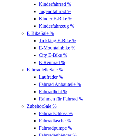
Kinderfahrrad
%
Jugendfahrrad
%
Kinder E-Bike
%
Kinderfahrzeug
%
E-Bike
Sale %
Trekking E-Bike
%
E-Mountainbike
%
City E-Bike
%
E-Rennrad
%
Fahrradteile
Sale %
Laufräder
%
Fahrrad Anbauteile
%
Fahrradlicht
%
Rahmen für Fahrrad
%
Zubehör
Sale %
Fahrradschloss
%
Fahrradtasche
%
Fahrradpumpe
%
Fahrradanhänger
%