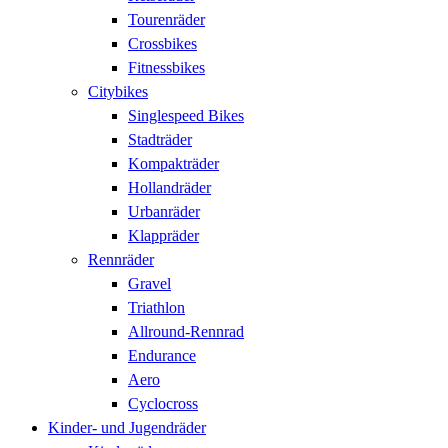
Tourenräder
Crossbikes
Fitnessbikes
Citybikes
Singlespeed Bikes
Stadträder
Kompakträder
Hollandräder
Urbanräder
Klappräder
Rennräder
Gravel
Triathlon
Allround-Rennrad
Endurance
Aero
Cyclocross
Kinder- und Jugendräder