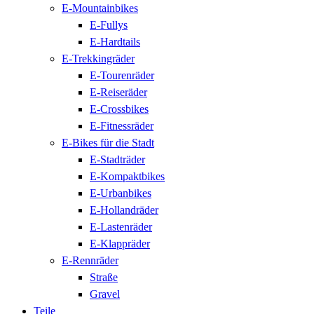
E-Mountainbikes
E-Fullys
E-Hardtails
E-Trekkingräder
E-Tourenräder
E-Reiseräder
E-Crossbikes
E-Fitnessräder
E-Bikes für die Stadt
E-Stadträder
E-Kompaktbikes
E-Urbanbikes
E-Hollandräder
E-Lastenräder
E-Klappräder
E-Rennräder
Straße
Gravel
Teile