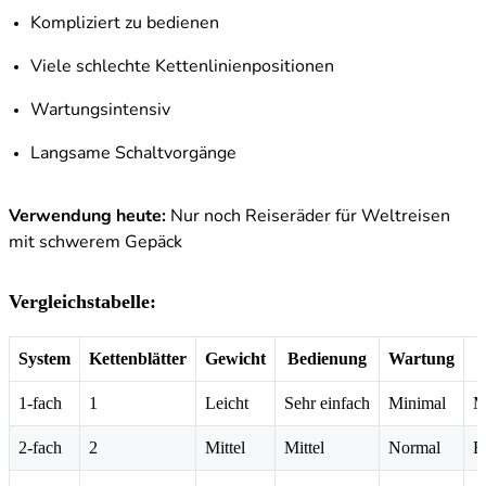
Kompliziert zu bedienen
Viele schlechte Kettenlinienpositionen
Wartungsintensiv
Langsame Schaltvorgänge
Verwendung heute:
Nur noch Reiseräder für Weltreisen
mit schwerem Gepäck
Vergleichstabelle:
System
Kettenblätter
Gewicht
Bedienung
Wartung
1-fach
1
Leicht
Sehr einfach
Minimal
M
2-fach
2
Mittel
Mittel
Normal
R