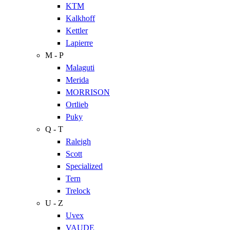
KTM
Kalkhoff
Kettler
Lapierre
M - P
Malaguti
Merida
MORRISON
Ortlieb
Puky
Q - T
Raleigh
Scott
Specialized
Tern
Trelock
U - Z
Uvex
VAUDE