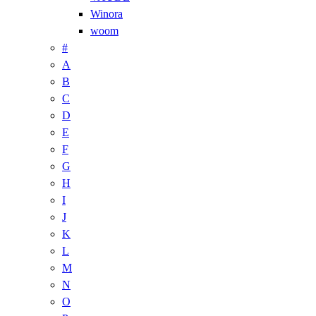
Winora
woom
#
A
B
C
D
E
F
G
H
I
J
K
L
M
N
O