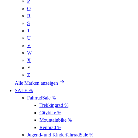
P
Q
R
S
T
U
V
W
X
Y
Z
Alle Marken anzeigen
SALE %
Fahrrad
Sale %
Trekkingrad
%
Citybike
%
Mountainbike
%
Rennrad
%
Jugend- und Kinderfahrrad
Sale %