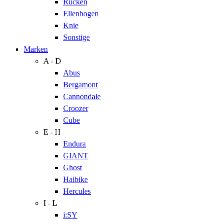
Rücken
Ellenbogen
Knie
Sonstige
Marken
A - D
Abus
Bergamont
Cannondale
Croozer
Cube
E - H
Endura
GIANT
Ghost
Haibike
Hercules
I - L
i:SY