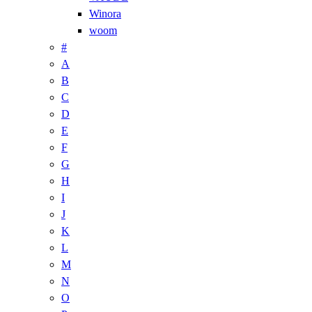
Winora
woom
#
A
B
C
D
E
F
G
H
I
J
K
L
M
N
O