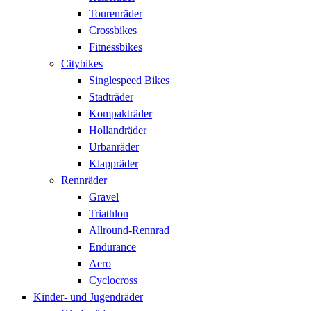
Tourenräder
Crossbikes
Fitnessbikes
Citybikes
Singlespeed Bikes
Stadträder
Kompakträder
Hollandräder
Urbanräder
Klappräder
Rennräder
Gravel
Triathlon
Allround-Rennrad
Endurance
Aero
Cyclocross
Kinder- und Jugendräder