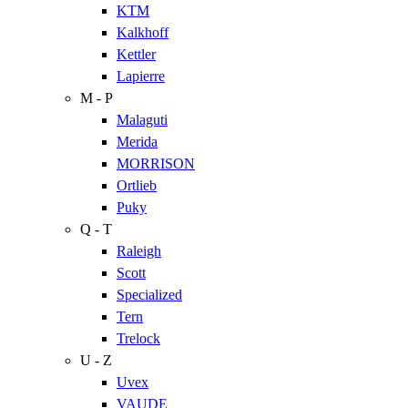
KTM
Kalkhoff
Kettler
Lapierre
M - P
Malaguti
Merida
MORRISON
Ortlieb
Puky
Q - T
Raleigh
Scott
Specialized
Tern
Trelock
U - Z
Uvex
VAUDE