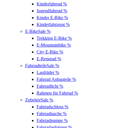
Kinderfahrrad
%
Jugendfahrrad
%
Kinder E-Bike
%
Kinderfahrzeug
%
E-Bike
Sale %
Trekking E-Bike
%
E-Mountainbike
%
City E-Bike
%
E-Rennrad
%
Fahrradteile
Sale %
Laufräder
%
Fahrrad Anbauteile
%
Fahrradlicht
%
Rahmen für Fahrrad
%
Zubehör
Sale %
Fahrradschloss
%
Fahrradtasche
%
Fahrradpumpe
%
Fahrradanhänger
%