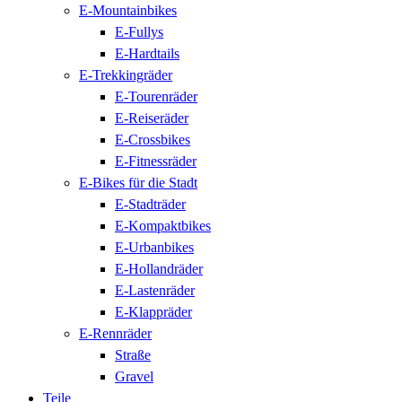
E-Mountainbikes
E-Fullys
E-Hardtails
E-Trekkingräder
E-Tourenräder
E-Reiseräder
E-Crossbikes
E-Fitnessräder
E-Bikes für die Stadt
E-Stadträder
E-Kompaktbikes
E-Urbanbikes
E-Hollandräder
E-Lastenräder
E-Klappräder
E-Rennräder
Straße
Gravel
Teile