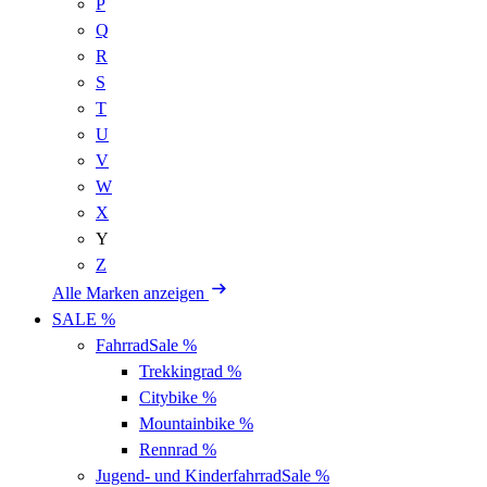
P
Q
R
S
T
U
V
W
X
Y
Z
Alle Marken anzeigen
SALE %
Fahrrad
Sale %
Trekkingrad
%
Citybike
%
Mountainbike
%
Rennrad
%
Jugend- und Kinderfahrrad
Sale %