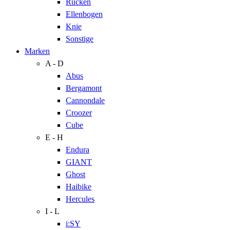
Rücken
Ellenbogen
Knie
Sonstige
Marken
A - D
Abus
Bergamont
Cannondale
Croozer
Cube
E - H
Endura
GIANT
Ghost
Haibike
Hercules
I - L
i:SY