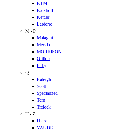
KTM
Kalkhoff
Kettler
Lapierre
M - P
Malaguti
Merida
MORRISON
Ortlieb
Puky
Q - T
Raleigh
Scott
Specialized
Tern
Trelock
U - Z
Uvex
VAUDE