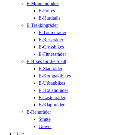
E-Mountainbikes
E-Fullys
E-Hardtails
E-Trekkingräder
E-Tourenräder
E-Reiseräder
E-Crossbikes
E-Fitnessräder
E-Bikes für die Stadt
E-Stadträder
E-Kompaktbikes
E-Urbanbikes
E-Hollandräder
E-Lastenräder
E-Klappräder
E-Rennräder
Straße
Gravel
Teile