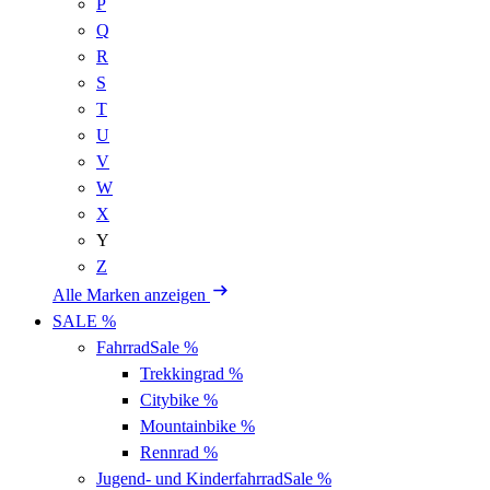
P
Q
R
S
T
U
V
W
X
Y
Z
Alle Marken anzeigen
SALE %
Fahrrad
Sale %
Trekkingrad
%
Citybike
%
Mountainbike
%
Rennrad
%
Jugend- und Kinderfahrrad
Sale %