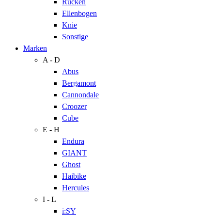
Rücken
Ellenbogen
Knie
Sonstige
Marken
A - D
Abus
Bergamont
Cannondale
Croozer
Cube
E - H
Endura
GIANT
Ghost
Haibike
Hercules
I - L
i:SY