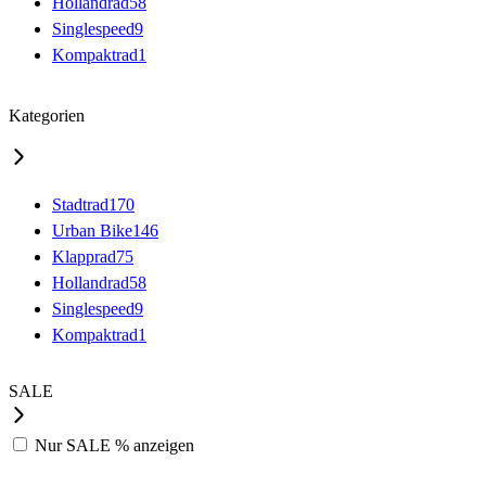
Hollandrad
58
Singlespeed
9
Kompaktrad
1
Kategorien
Stadtrad
170
Urban Bike
146
Klapprad
75
Hollandrad
58
Singlespeed
9
Kompaktrad
1
SALE
Nur
SALE %
anzeigen