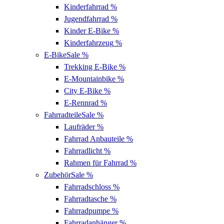
Kinderfahrrad
%
Jugendfahrrad
%
Kinder E-Bike
%
Kinderfahrzeug
%
E-Bike
Sale %
Trekking E-Bike
%
E-Mountainbike
%
City E-Bike
%
E-Rennrad
%
Fahrradteile
Sale %
Laufräder
%
Fahrrad Anbauteile
%
Fahrradlicht
%
Rahmen für Fahrrad
%
Zubehör
Sale %
Fahrradschloss
%
Fahrradtasche
%
Fahrradpumpe
%
Fahrradanhänger
%