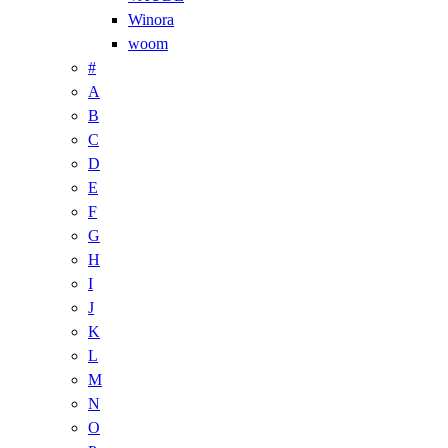
Winora
woom
#
A
B
C
D
E
F
G
H
I
J
K
L
M
N
O