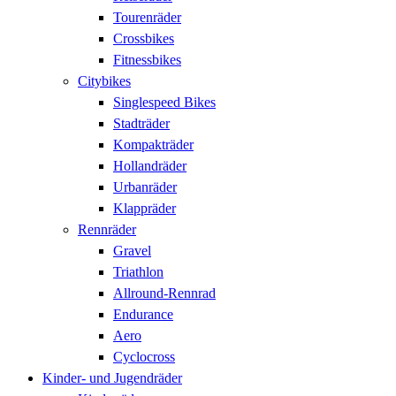
Tourenräder
Crossbikes
Fitnessbikes
Citybikes
Singlespeed Bikes
Stadträder
Kompakträder
Hollandräder
Urbanräder
Klappräder
Rennräder
Gravel
Triathlon
Allround-Rennrad
Endurance
Aero
Cyclocross
Kinder- und Jugendräder