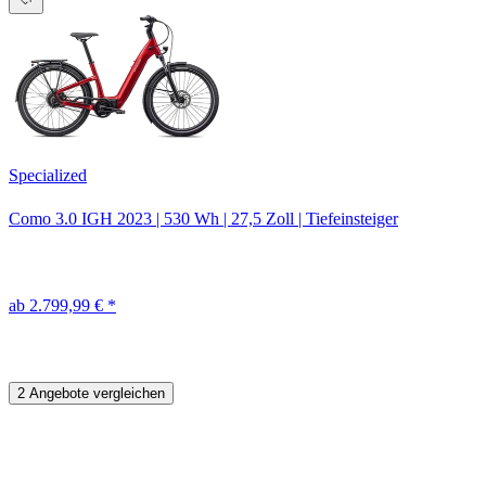
Specialized
Como 3.0 IGH
2023
|
530 Wh
|
27,5 Zoll
|
Tiefeinsteiger
ab 2.799,99 € *
2 Angebote vergleichen