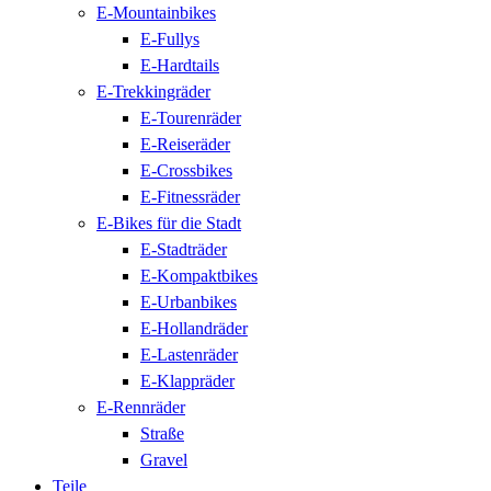
E-Mountainbikes
E-Fullys
E-Hardtails
E-Trekkingräder
E-Tourenräder
E-Reiseräder
E-Crossbikes
E-Fitnessräder
E-Bikes für die Stadt
E-Stadträder
E-Kompaktbikes
E-Urbanbikes
E-Hollandräder
E-Lastenräder
E-Klappräder
E-Rennräder
Straße
Gravel
Teile