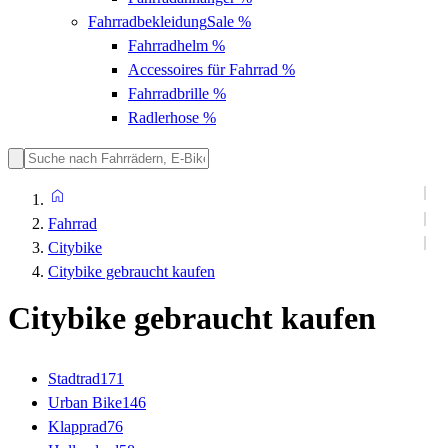
Fahrradbekleidung
Sale %
Fahrradhelm
%
Accessoires für Fahrrad
%
Fahrradbrille
%
Radlerhose
%
Fahrrad
Citybike
Citybike gebraucht kaufen
Citybike gebraucht kaufen
Stadtrad
171
Urban Bike
146
Klapprad
76