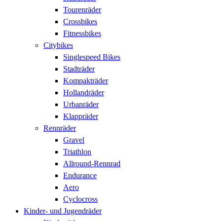
Tourenräder
Crossbikes
Fitnessbikes
Citybikes
Singlespeed Bikes
Stadträder
Kompakträder
Hollandräder
Urbanräder
Klappräder
Rennräder
Gravel
Triathlon
Allround-Rennrad
Endurance
Aero
Cyclocross
Kinder- und Jugendräder