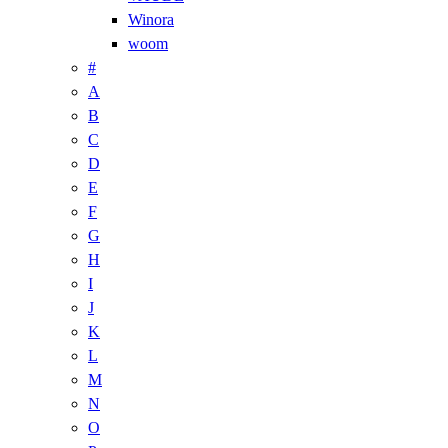
Winora
woom
#
A
B
C
D
E
F
G
H
I
J
K
L
M
N
O