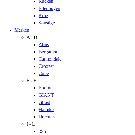
Rücken
Ellenbogen
Knie
Sonstige
Marken
A - D
Abus
Bergamont
Cannondale
Croozer
Cube
E - H
Endura
GIANT
Ghost
Haibike
Hercules
I - L
i:SY