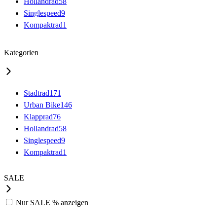
Hollandrad
58
Singlespeed
9
Kompaktrad
1
Kategorien
Stadtrad
171
Urban Bike
146
Klapprad
76
Hollandrad
58
Singlespeed
9
Kompaktrad
1
SALE
Nur
SALE %
anzeigen