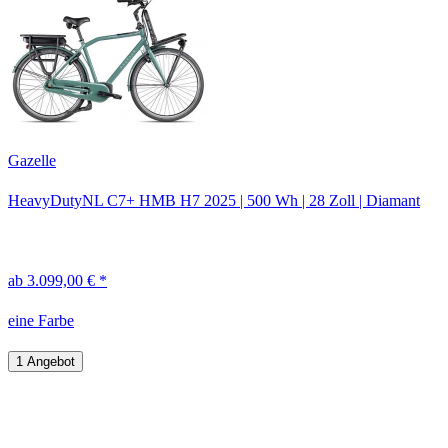
Gazelle
HeavyDutyNL C7+ HMB H7
2025
|
500 Wh
|
28 Zoll
|
Diamant
ab 3.099,00 € *
eine Farbe
1 Angebot