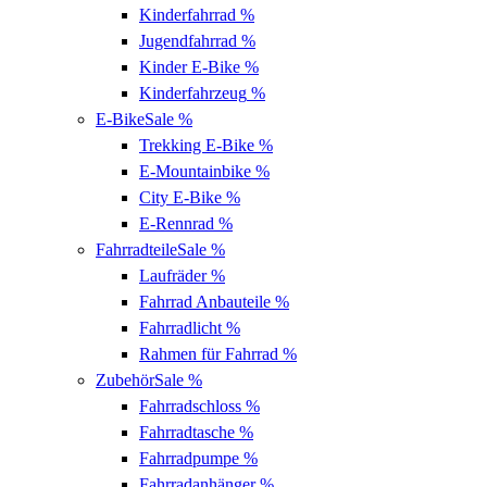
Kinderfahrrad
%
Jugendfahrrad
%
Kinder E-Bike
%
Kinderfahrzeug
%
E-Bike
Sale %
Trekking E-Bike
%
E-Mountainbike
%
City E-Bike
%
E-Rennrad
%
Fahrradteile
Sale %
Laufräder
%
Fahrrad Anbauteile
%
Fahrradlicht
%
Rahmen für Fahrrad
%
Zubehör
Sale %
Fahrradschloss
%
Fahrradtasche
%
Fahrradpumpe
%
Fahrradanhänger
%