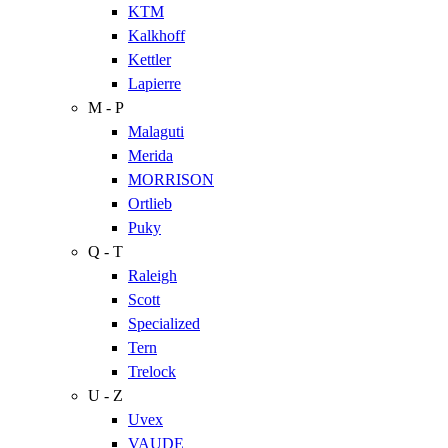
KTM
Kalkhoff
Kettler
Lapierre
M - P
Malaguti
Merida
MORRISON
Ortlieb
Puky
Q - T
Raleigh
Scott
Specialized
Tern
Trelock
U - Z
Uvex
VAUDE