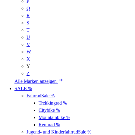
P
Q
R
S
T
U
V
W
X
Y
Z
Alle Marken anzeigen
SALE %
Fahrrad
Sale %
Trekkingrad
%
Citybike
%
Mountainbike
%
Rennrad
%
Jugend- und Kinderfahrrad
Sale %