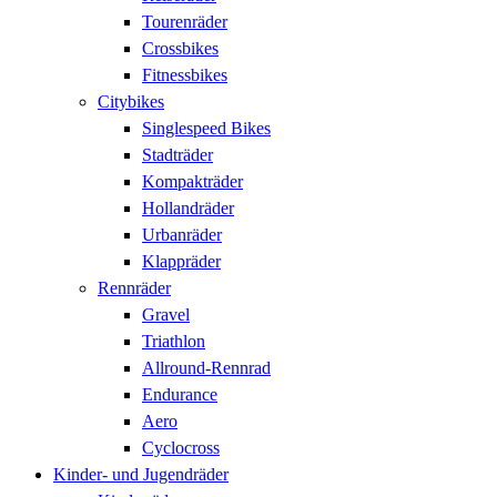
Tourenräder
Crossbikes
Fitnessbikes
Citybikes
Singlespeed Bikes
Stadträder
Kompakträder
Hollandräder
Urbanräder
Klappräder
Rennräder
Gravel
Triathlon
Allround-Rennrad
Endurance
Aero
Cyclocross
Kinder- und Jugendräder