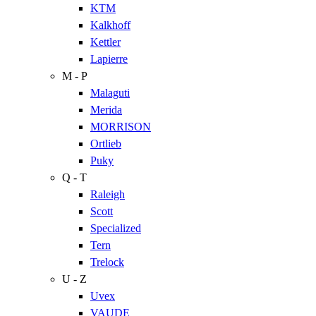
KTM
Kalkhoff
Kettler
Lapierre
M - P
Malaguti
Merida
MORRISON
Ortlieb
Puky
Q - T
Raleigh
Scott
Specialized
Tern
Trelock
U - Z
Uvex
VAUDE