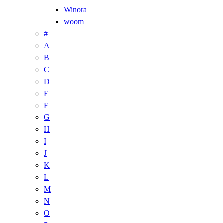
Winora
woom
#
A
B
C
D
E
F
G
H
I
J
K
L
M
N
O