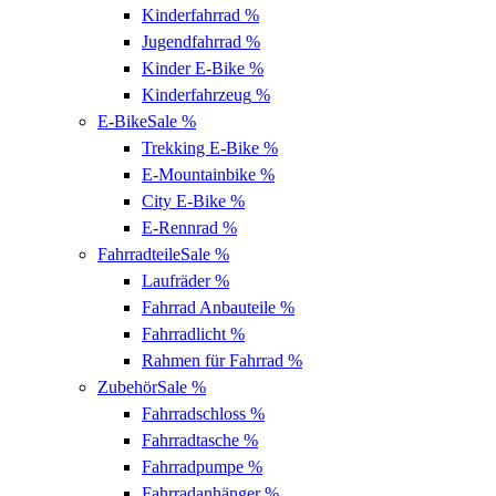
Kinderfahrrad
%
Jugendfahrrad
%
Kinder E-Bike
%
Kinderfahrzeug
%
E-Bike
Sale %
Trekking E-Bike
%
E-Mountainbike
%
City E-Bike
%
E-Rennrad
%
Fahrradteile
Sale %
Laufräder
%
Fahrrad Anbauteile
%
Fahrradlicht
%
Rahmen für Fahrrad
%
Zubehör
Sale %
Fahrradschloss
%
Fahrradtasche
%
Fahrradpumpe
%
Fahrradanhänger
%