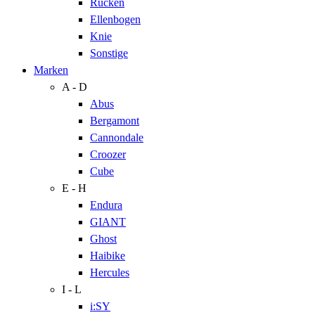
Rücken
Ellenbogen
Knie
Sonstige
Marken
A - D
Abus
Bergamont
Cannondale
Croozer
Cube
E - H
Endura
GIANT
Ghost
Haibike
Hercules
I - L
i:SY