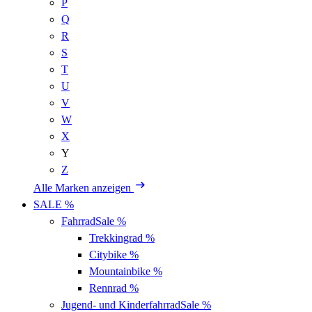
P
Q
R
S
T
U
V
W
X
Y
Z
Alle Marken anzeigen
SALE %
Fahrrad
Sale %
Trekkingrad
%
Citybike
%
Mountainbike
%
Rennrad
%
Jugend- und Kinderfahrrad
Sale %