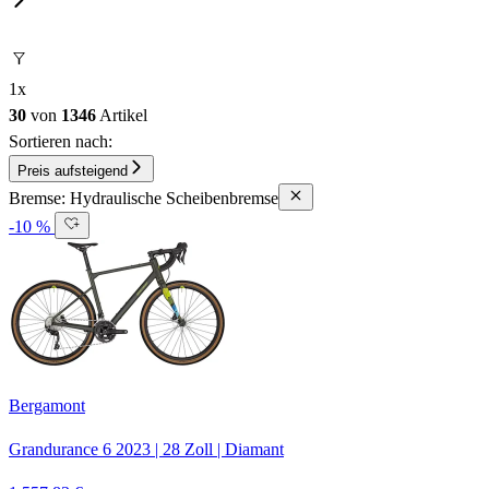
1
x
30
von
1346
Artikel
Sortieren nach:
Preis aufsteigend
Bremse: Hydraulische Scheibenbremse
-10 %
Bergamont
Grandurance 6
2023
|
28 Zoll
|
Diamant