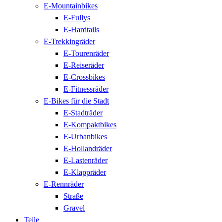
E-Mountainbikes
E-Fullys
E-Hardtails
E-Trekkingräder
E-Tourenräder
E-Reiseräder
E-Crossbikes
E-Fitnessräder
E-Bikes für die Stadt
E-Stadträder
E-Kompaktbikes
E-Urbanbikes
E-Hollandräder
E-Lastenräder
E-Klappräder
E-Rennräder
Straße
Gravel
Teile