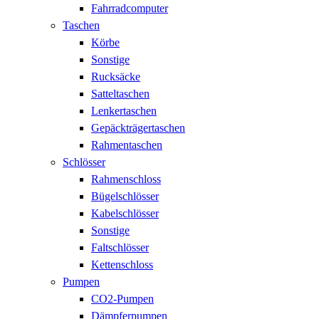
Fahrradcomputer
Taschen
Körbe
Sonstige
Rucksäcke
Satteltaschen
Lenkertaschen
Gepäckträgertaschen
Rahmentaschen
Schlösser
Rahmenschloss
Bügelschlösser
Kabelschlösser
Sonstige
Faltschlösser
Kettenschloss
Pumpen
CO2-Pumpen
Dämpferpumpen