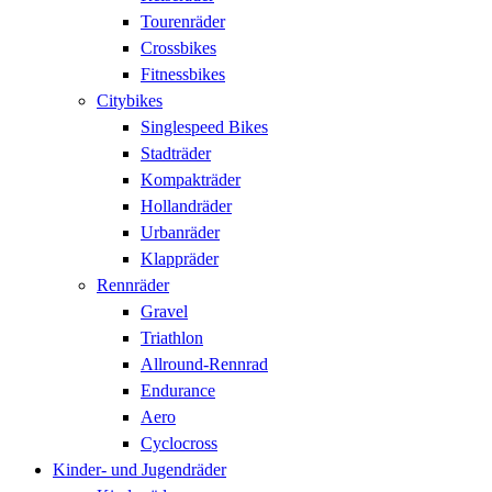
Tourenräder
Crossbikes
Fitnessbikes
Citybikes
Singlespeed Bikes
Stadträder
Kompakträder
Hollandräder
Urbanräder
Klappräder
Rennräder
Gravel
Triathlon
Allround-Rennrad
Endurance
Aero
Cyclocross
Kinder- und Jugendräder