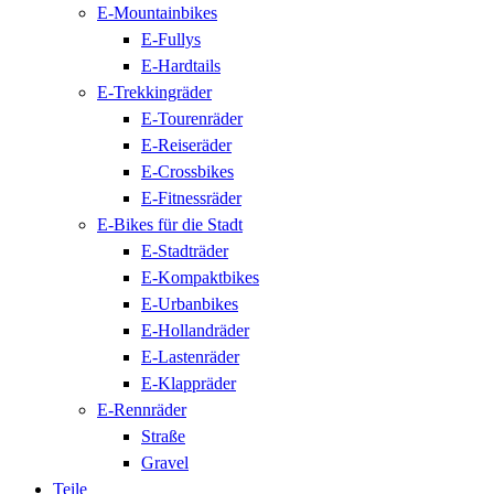
E-Mountainbikes
E-Fullys
E-Hardtails
E-Trekkingräder
E-Tourenräder
E-Reiseräder
E-Crossbikes
E-Fitnessräder
E-Bikes für die Stadt
E-Stadträder
E-Kompaktbikes
E-Urbanbikes
E-Hollandräder
E-Lastenräder
E-Klappräder
E-Rennräder
Straße
Gravel
Teile