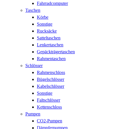
Fahrradcomputer
Taschen
Körbe
Sonstige
Rucksäcke
Satteltaschen
Lenkertaschen
Gepäckträgertaschen
Rahmentaschen
Schlösser
Rahmenschloss
Bügelschlösser
Kabelschlösser
Sonstige
Faltschlösser
Kettenschloss
Pumpen
CO2-Pumpen
Dämpferpumpen