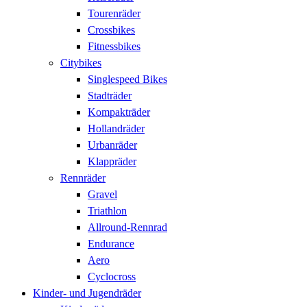
Tourenräder
Crossbikes
Fitnessbikes
Citybikes
Singlespeed Bikes
Stadträder
Kompakträder
Hollandräder
Urbanräder
Klappräder
Rennräder
Gravel
Triathlon
Allround-Rennrad
Endurance
Aero
Cyclocross
Kinder- und Jugendräder