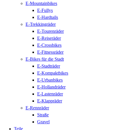
E-Mountainbikes
E-Fullys
E-Hardtails
E-Trekkingräder
E-Tourenräder
E-Reiseräder
E-Crossbikes
E-Fitnessräder
E-Bikes für die Stadt
E-Stadträder
E-Kompaktbikes
E-Urbanbikes
E-Hollandräder
E-Lastenräder
E-Klappräder
E-Rennräder
Straße
Gravel
Teile