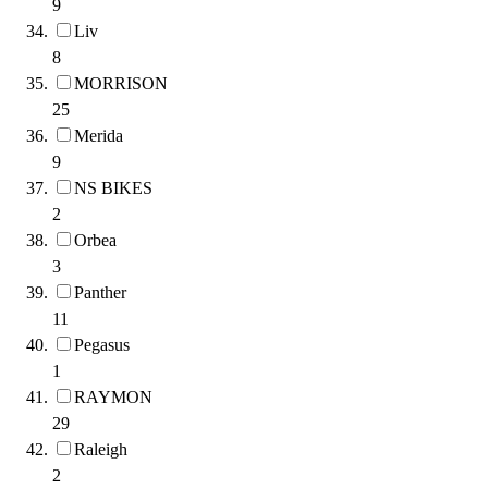
9
Liv
8
MORRISON
25
Merida
9
NS BIKES
2
Orbea
3
Panther
11
Pegasus
1
RAYMON
29
Raleigh
2