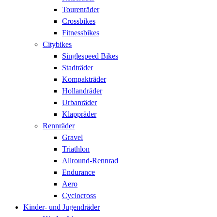
Tourenräder
Crossbikes
Fitnessbikes
Citybikes
Singlespeed Bikes
Stadträder
Kompakträder
Hollandräder
Urbanräder
Klappräder
Rennräder
Gravel
Triathlon
Allround-Rennrad
Endurance
Aero
Cyclocross
Kinder- und Jugendräder