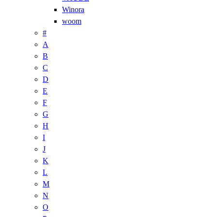
Winora
woom
#
A
B
C
D
E
F
G
H
I
J
K
L
M
N
O