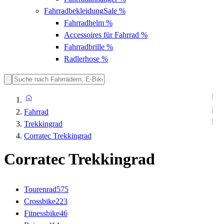
Fahrradbekleidung
Sale %
Fahrradhelm
%
Accessoires für Fahrrad
%
Fahrradbrille
%
Radlerhose
%
Fahrrad
Trekkingrad
Corratec Trekkingrad
Corratec Trekkingrad
Tourenrad
575
Crossbike
223
Fitnessbike
46