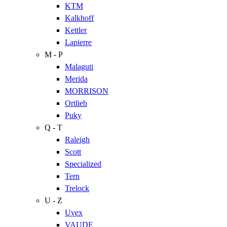
KTM
Kalkhoff
Kettler
Lapierre
M - P
Malaguti
Merida
MORRISON
Ortlieb
Puky
Q - T
Raleigh
Scott
Specialized
Tern
Trelock
U - Z
Uvex
VAUDE