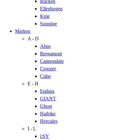
Rücken
Ellenbogen
Knie
Sonstige
Marken
A - D
Abus
Bergamont
Cannondale
Croozer
Cube
E - H
Endura
GIANT
Ghost
Haibike
Hercules
I - L
i:SY