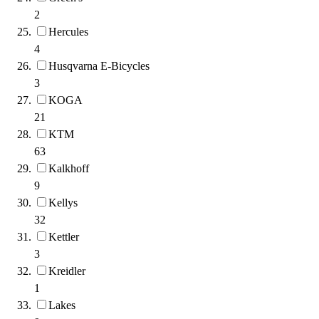
2
Hercules
4
Husqvarna E-Bicycles
3
KOGA
21
KTM
63
Kalkhoff
9
Kellys
32
Kettler
3
Kreidler
1
Lakes