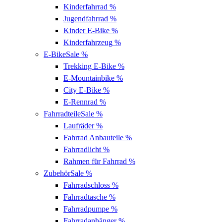
Kinderfahrrad
%
Jugendfahrrad
%
Kinder E-Bike
%
Kinderfahrzeug
%
E-Bike
Sale %
Trekking E-Bike
%
E-Mountainbike
%
City E-Bike
%
E-Rennrad
%
Fahrradteile
Sale %
Laufräder
%
Fahrrad Anbauteile
%
Fahrradlicht
%
Rahmen für Fahrrad
%
Zubehör
Sale %
Fahrradschloss
%
Fahrradtasche
%
Fahrradpumpe
%
Fahrradanhänger
%