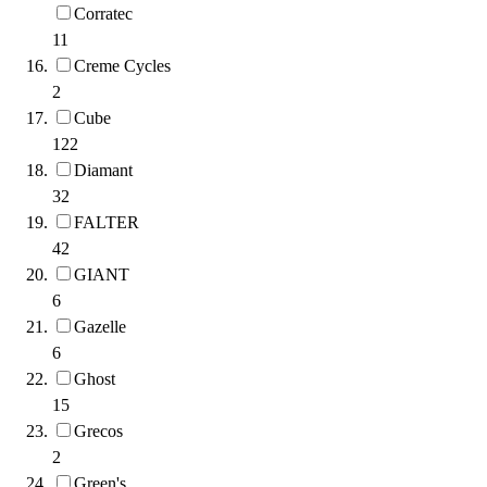
Corratec
11
Creme Cycles
2
Cube
122
Diamant
32
FALTER
42
GIANT
6
Gazelle
6
Ghost
15
Grecos
2
Green's