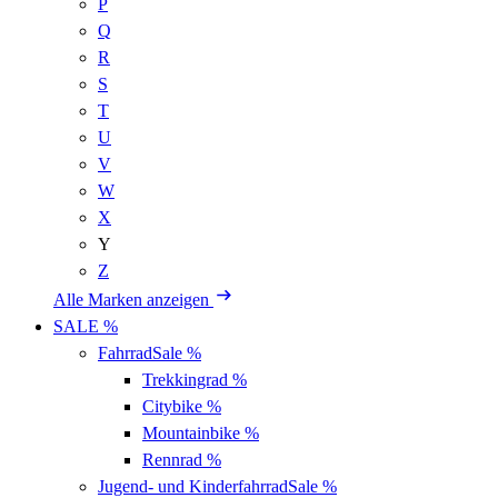
P
Q
R
S
T
U
V
W
X
Y
Z
Alle Marken anzeigen
SALE %
Fahrrad
Sale %
Trekkingrad
%
Citybike
%
Mountainbike
%
Rennrad
%
Jugend- und Kinderfahrrad
Sale %