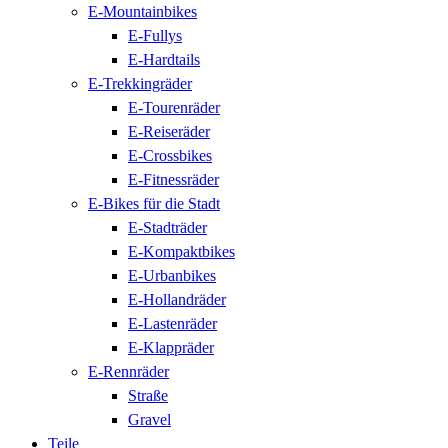
E-Mountainbikes
E-Fullys
E-Hardtails
E-Trekkingräder
E-Tourenräder
E-Reiseräder
E-Crossbikes
E-Fitnessräder
E-Bikes für die Stadt
E-Stadträder
E-Kompaktbikes
E-Urbanbikes
E-Hollandräder
E-Lastenräder
E-Klappräder
E-Rennräder
Straße
Gravel
Teile