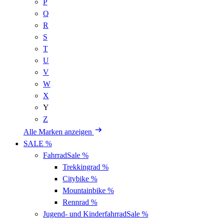
P
Q
R
S
T
U
V
W
X
Y
Z
Alle Marken anzeigen
SALE %
Fahrrad
Sale %
Trekkingrad
%
Citybike
%
Mountainbike
%
Rennrad
%
Jugend- und Kinderfahrrad
Sale %