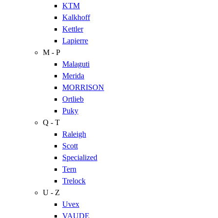
KTM
Kalkhoff
Kettler
Lapierre
M - P
Malaguti
Merida
MORRISON
Ortlieb
Puky
Q - T
Raleigh
Scott
Specialized
Tern
Trelock
U - Z
Uvex
VAUDE