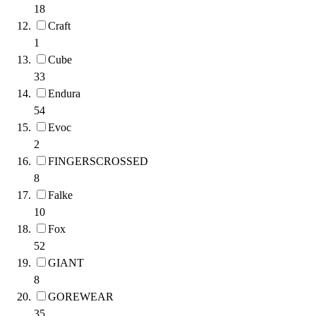
18
Craft
1
Cube
33
Endura
54
Evoc
2
FINGERSCROSSED
8
Falke
10
Fox
52
GIANT
8
GOREWEAR
35