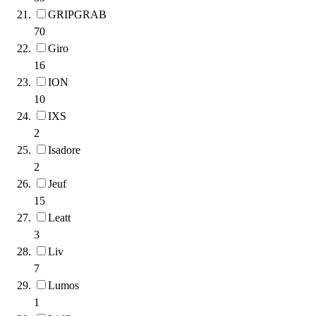
GRIPGRAB
70
Giro
16
ION
10
IXS
2
Isadore
2
Jeuf
15
Leatt
3
Liv
7
Lumos
1