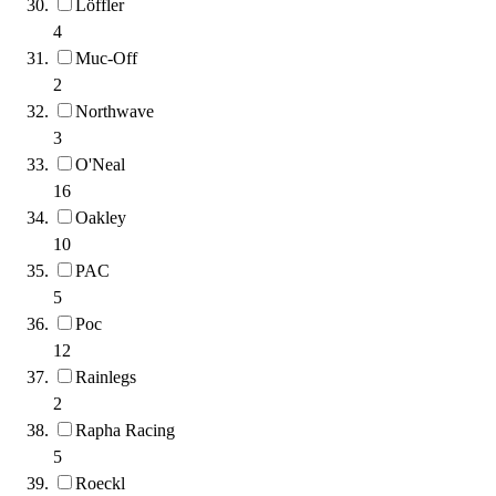
Löffler
4
Muc-Off
2
Northwave
3
O'Neal
16
Oakley
10
PAC
5
Poc
12
Rainlegs
2
Rapha Racing
5
Roeckl