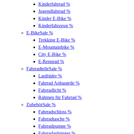
Kinderfahrrad
%
Jugendfahrrad
%
Kinder E-Bike
%
Kinderfahrzeug
%
E-Bike
Sale %
Trekking E-Bike
%
E-Mountainbike
%
City E-Bike
%
E-Rennrad
%
Fahrradteile
Sale %
Laufräder
%
Fahrrad Anbauteile
%
Fahrradlicht
%
Rahmen für Fahrrad
%
Zubehör
Sale %
Fahrradschloss
%
Fahrradtasche
%
Fahrradpumpe
%
Fahrradanhänger
%