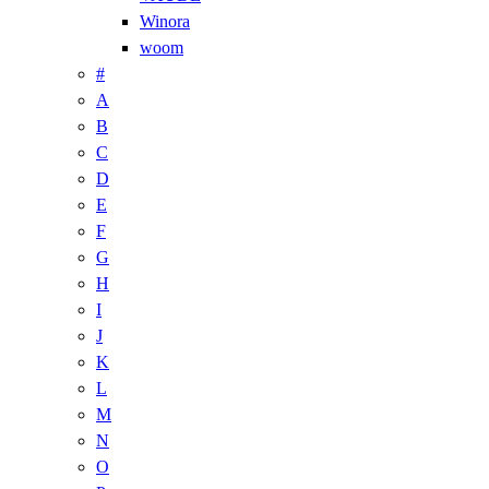
Winora
woom
#
A
B
C
D
E
F
G
H
I
J
K
L
M
N
O