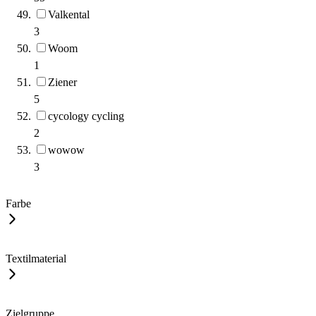
Valkental
3
Woom
1
Ziener
5
cycology cycling
2
wowow
3
Farbe
Textilmaterial
Zielgruppe