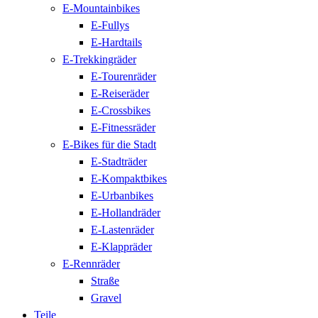
E-Mountainbikes
E-Fullys
E-Hardtails
E-Trekkingräder
E-Tourenräder
E-Reiseräder
E-Crossbikes
E-Fitnessräder
E-Bikes für die Stadt
E-Stadträder
E-Kompaktbikes
E-Urbanbikes
E-Hollandräder
E-Lastenräder
E-Klappräder
E-Rennräder
Straße
Gravel
Teile