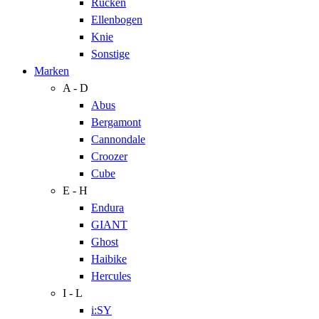
Rücken
Ellenbogen
Knie
Sonstige
Marken
A - D
Abus
Bergamont
Cannondale
Croozer
Cube
E - H
Endura
GIANT
Ghost
Haibike
Hercules
I - L
i:SY