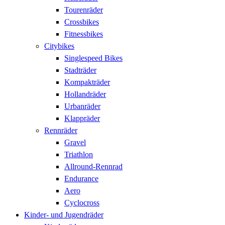
Tourenräder
Crossbikes
Fitnessbikes
Citybikes
Singlespeed Bikes
Stadträder
Kompakträder
Hollandräder
Urbanräder
Klappräder
Rennräder
Gravel
Triathlon
Allround-Rennrad
Endurance
Aero
Cyclocross
Kinder- und Jugendräder