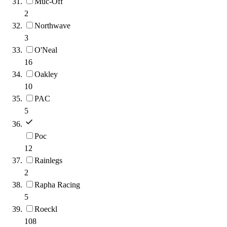
Muc-Off
2
Northwave
3
O'Neal
16
Oakley
10
PAC
5
Poc
12
Rainlegs
2
Rapha Racing
5
Roeckl
108