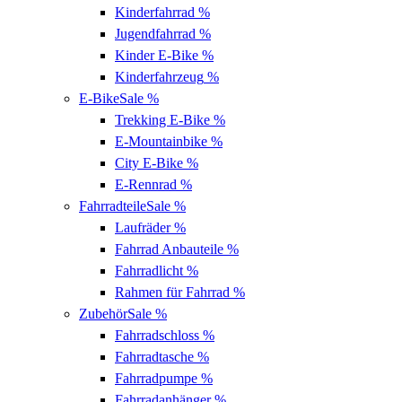
Kinderfahrrad
%
Jugendfahrrad
%
Kinder E-Bike
%
Kinderfahrzeug
%
E-Bike
Sale %
Trekking E-Bike
%
E-Mountainbike
%
City E-Bike
%
E-Rennrad
%
Fahrradteile
Sale %
Laufräder
%
Fahrrad Anbauteile
%
Fahrradlicht
%
Rahmen für Fahrrad
%
Zubehör
Sale %
Fahrradschloss
%
Fahrradtasche
%
Fahrradpumpe
%
Fahrradanhänger
%