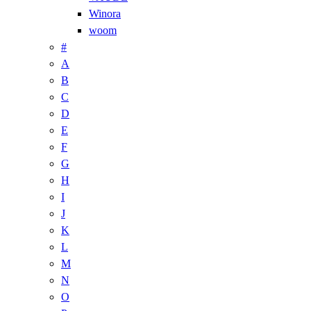
Winora
woom
#
A
B
C
D
E
F
G
H
I
J
K
L
M
N
O