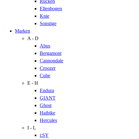
Rücken
Ellenbogen
Knie
Sonstige
Marken
A - D
Abus
Bergamont
Cannondale
Croozer
Cube
E - H
Endura
GIANT
Ghost
Haibike
Hercules
I - L
i:SY