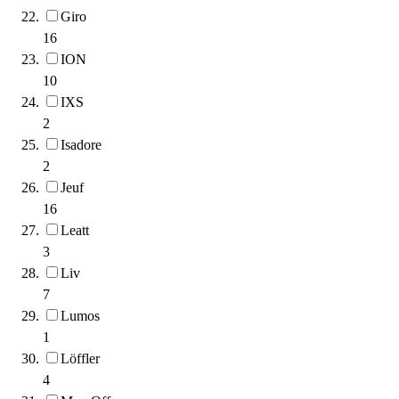
Giro
16
ION
10
IXS
2
Isadore
2
Jeuf
16
Leatt
3
Liv
7
Lumos
1
Löffler
4