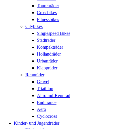
Tourenräder
Crossbikes
Fitnessbikes
Citybikes
Singlespeed Bikes
Stadträder
Kompakträder
Hollandräder
Urbanräder
Klappräder
Rennräder
Gravel
Triathlon
Allround-Rennrad
Endurance
Aero
Cyclocross
Kinder- und Jugendräder