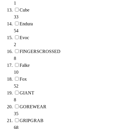
1
Cube
33
Endura
54
Evoc
2
FINGERSCROSSED
8
Falke
10
Fox
52
GIANT
8
GOREWEAR
35
GRIPGRAB
68