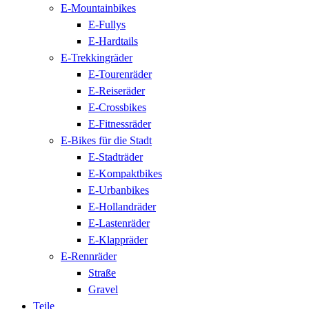
E-Mountainbikes
E-Fullys
E-Hardtails
E-Trekkingräder
E-Tourenräder
E-Reiseräder
E-Crossbikes
E-Fitnessräder
E-Bikes für die Stadt
E-Stadträder
E-Kompaktbikes
E-Urbanbikes
E-Hollandräder
E-Lastenräder
E-Klappräder
E-Rennräder
Straße
Gravel
Teile