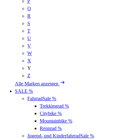
P
Q
R
S
T
U
V
W
X
Y
Z
Alle Marken anzeigen
SALE %
Fahrrad
Sale %
Trekkingrad
%
Citybike
%
Mountainbike
%
Rennrad
%
Jugend- und Kinderfahrrad
Sale %