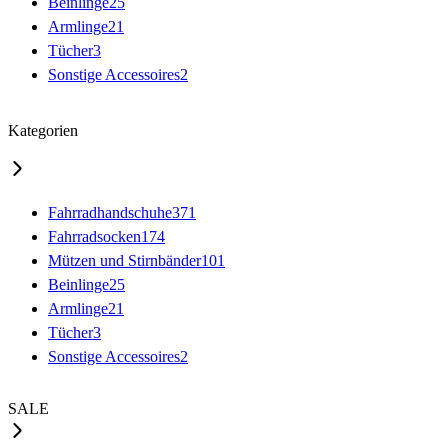
Beinlinge
25
Armlinge
21
Tücher
3
Sonstige Accessoires
2
Kategorien
Fahrradhandschuhe
371
Fahrradsocken
174
Mützen und Stirnbänder
101
Beinlinge
25
Armlinge
21
Tücher
3
Sonstige Accessoires
2
SALE