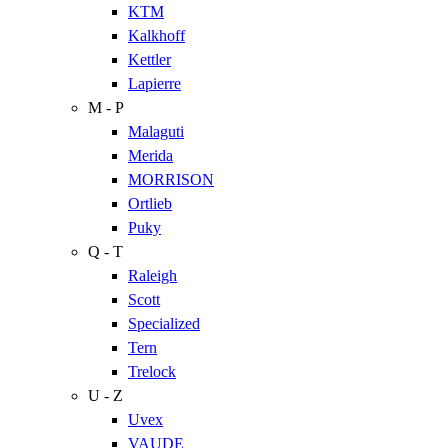
KTM
Kalkhoff
Kettler
Lapierre
M - P
Malaguti
Merida
MORRISON
Ortlieb
Puky
Q - T
Raleigh
Scott
Specialized
Tern
Trelock
U - Z
Uvex
VAUDE