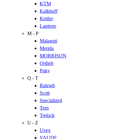
KTM
Kalkhoff
Kettler
Lapierre
M - P
Malaguti
Merida
MORRISON
Ortlieb
Puky
Q - T
Raleigh
Scott
Specialized
Tern
Trelock
U - Z
Uvex
VAUDE