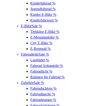
Kinderfahrrad
%
Jugendfahrrad
%
Kinder E-Bike
%
Kinderfahrzeug
%
E-Bike
Sale %
Trekking E-Bike
%
E-Mountainbike
%
City E-Bike
%
E-Rennrad
%
Fahrradteile
Sale %
Laufräder
%
Fahrrad Anbauteile
%
Fahrradlicht
%
Rahmen für Fahrrad
%
Zubehör
Sale %
Fahrradschloss
%
Fahrradtasche
%
Fahrradpumpe
%
Fahrradanhänger
%