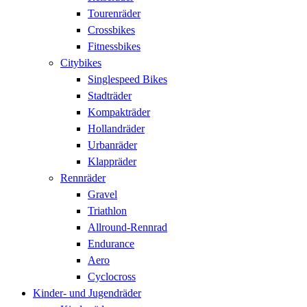
Tourenräder
Crossbikes
Fitnessbikes
Citybikes
Singlespeed Bikes
Stadträder
Kompakträder
Hollandräder
Urbanräder
Klappräder
Rennräder
Gravel
Triathlon
Allround-Rennrad
Endurance
Aero
Cyclocross
Kinder- und Jugendräder