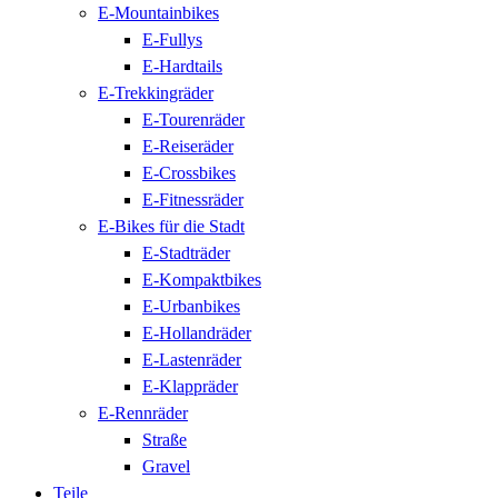
E-Mountainbikes
E-Fullys
E-Hardtails
E-Trekkingräder
E-Tourenräder
E-Reiseräder
E-Crossbikes
E-Fitnessräder
E-Bikes für die Stadt
E-Stadträder
E-Kompaktbikes
E-Urbanbikes
E-Hollandräder
E-Lastenräder
E-Klappräder
E-Rennräder
Straße
Gravel
Teile