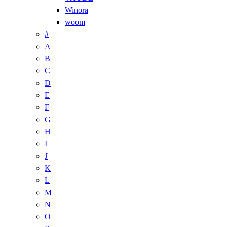
Winora
woom
#
A
B
C
D
E
F
G
H
I
J
K
L
M
N
O