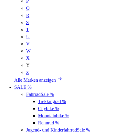
P
Q
R
S
T
U
V
W
X
Y
Z
Alle Marken anzeigen
SALE %
Fahrrad
Sale %
Trekkingrad
%
Citybike
%
Mountainbike
%
Rennrad
%
Jugend- und Kinderfahrrad
Sale %