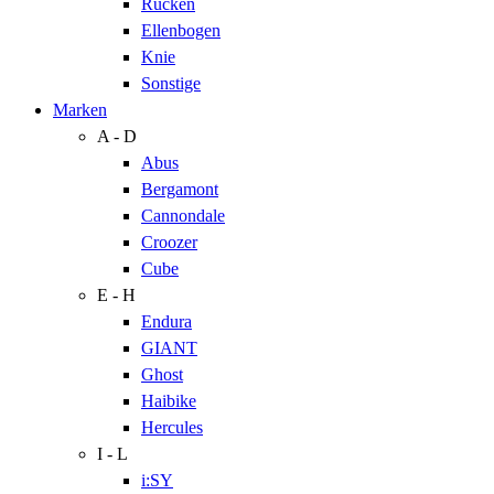
Rücken
Ellenbogen
Knie
Sonstige
Marken
A - D
Abus
Bergamont
Cannondale
Croozer
Cube
E - H
Endura
GIANT
Ghost
Haibike
Hercules
I - L
i:SY