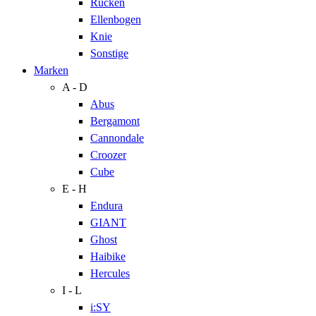
Rücken
Ellenbogen
Knie
Sonstige
Marken
A - D
Abus
Bergamont
Cannondale
Croozer
Cube
E - H
Endura
GIANT
Ghost
Haibike
Hercules
I - L
i:SY