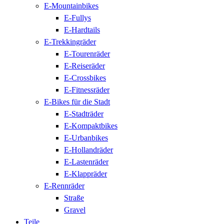
E-Mountainbikes
E-Fullys
E-Hardtails
E-Trekkingräder
E-Tourenräder
E-Reiseräder
E-Crossbikes
E-Fitnessräder
E-Bikes für die Stadt
E-Stadträder
E-Kompaktbikes
E-Urbanbikes
E-Hollandräder
E-Lastenräder
E-Klappräder
E-Rennräder
Straße
Gravel
Teile