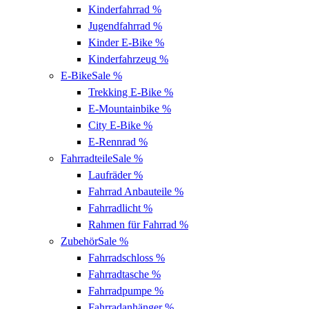
Kinderfahrrad
%
Jugendfahrrad
%
Kinder E-Bike
%
Kinderfahrzeug
%
E-Bike
Sale %
Trekking E-Bike
%
E-Mountainbike
%
City E-Bike
%
E-Rennrad
%
Fahrradteile
Sale %
Laufräder
%
Fahrrad Anbauteile
%
Fahrradlicht
%
Rahmen für Fahrrad
%
Zubehör
Sale %
Fahrradschloss
%
Fahrradtasche
%
Fahrradpumpe
%
Fahrradanhänger
%