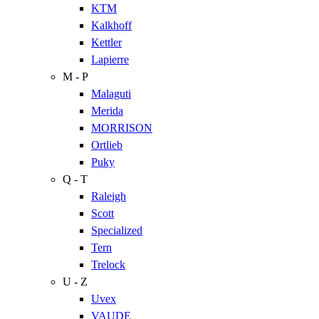
KTM
Kalkhoff
Kettler
Lapierre
M - P
Malaguti
Merida
MORRISON
Ortlieb
Puky
Q - T
Raleigh
Scott
Specialized
Tern
Trelock
U - Z
Uvex
VAUDE