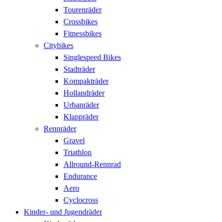
Tourenräder
Crossbikes
Fitnessbikes
Citybikes
Singlespeed Bikes
Stadträder
Kompakträder
Hollandräder
Urbanräder
Klappräder
Rennräder
Gravel
Triathlon
Allround-Rennrad
Endurance
Aero
Cyclocross
Kinder- und Jugendräder