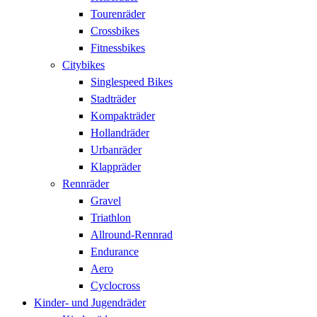
Tourenräder
Crossbikes
Fitnessbikes
Citybikes
Singlespeed Bikes
Stadträder
Kompakträder
Hollandräder
Urbanräder
Klappräder
Rennräder
Gravel
Triathlon
Allround-Rennrad
Endurance
Aero
Cyclocross
Kinder- und Jugendräder