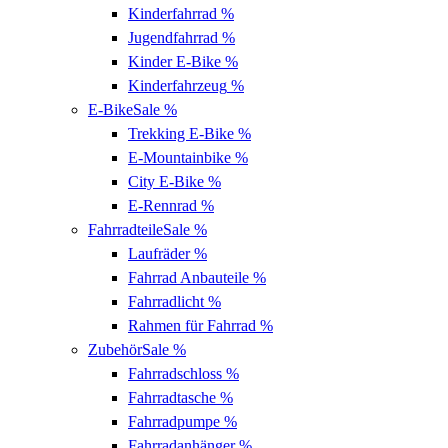
Kinderfahrrad
%
Jugendfahrrad
%
Kinder E-Bike
%
Kinderfahrzeug
%
E-Bike
Sale %
Trekking E-Bike
%
E-Mountainbike
%
City E-Bike
%
E-Rennrad
%
Fahrradteile
Sale %
Laufräder
%
Fahrrad Anbauteile
%
Fahrradlicht
%
Rahmen für Fahrrad
%
Zubehör
Sale %
Fahrradschloss
%
Fahrradtasche
%
Fahrradpumpe
%
Fahrradanhänger
%