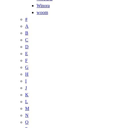
Winora
woom
#
A
B
C
D
E
F
G
H
I
J
K
L
M
N
O