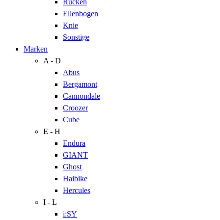
Rücken
Ellenbogen
Knie
Sonstige
Marken
A - D
Abus
Bergamont
Cannondale
Croozer
Cube
E - H
Endura
GIANT
Ghost
Haibike
Hercules
I - L
i:SY