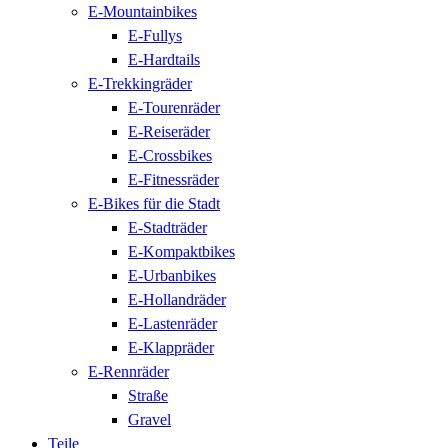
E-Mountainbikes
E-Fullys
E-Hardtails
E-Trekkingräder
E-Tourenräder
E-Reiseräder
E-Crossbikes
E-Fitnessräder
E-Bikes für die Stadt
E-Stadträder
E-Kompaktbikes
E-Urbanbikes
E-Hollandräder
E-Lastenräder
E-Klappräder
E-Rennräder
Straße
Gravel
Teile