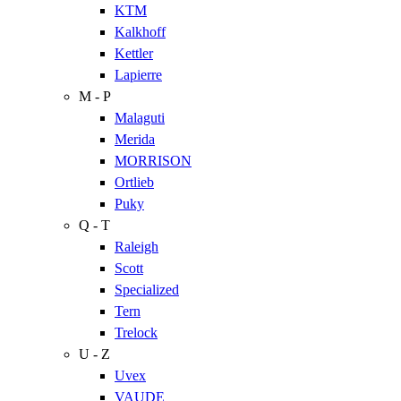
KTM
Kalkhoff
Kettler
Lapierre
M - P
Malaguti
Merida
MORRISON
Ortlieb
Puky
Q - T
Raleigh
Scott
Specialized
Tern
Trelock
U - Z
Uvex
VAUDE