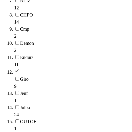
BLIZ
12
CHPO
14
Cmp
2
Demon
2
Endura
11
Giro
9
Jeuf
1
Julbo
54
OUTOF
1