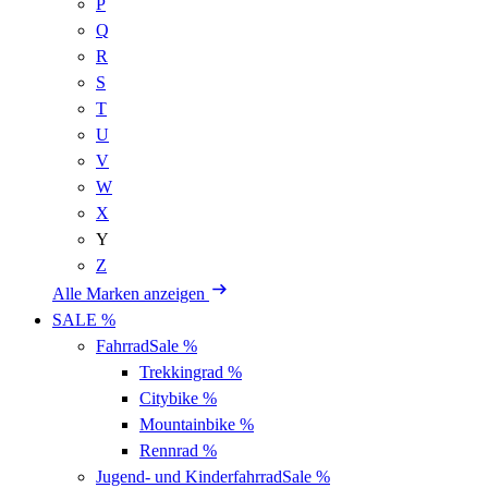
P
Q
R
S
T
U
V
W
X
Y
Z
Alle Marken anzeigen
SALE %
Fahrrad
Sale %
Trekkingrad
%
Citybike
%
Mountainbike
%
Rennrad
%
Jugend- und Kinderfahrrad
Sale %