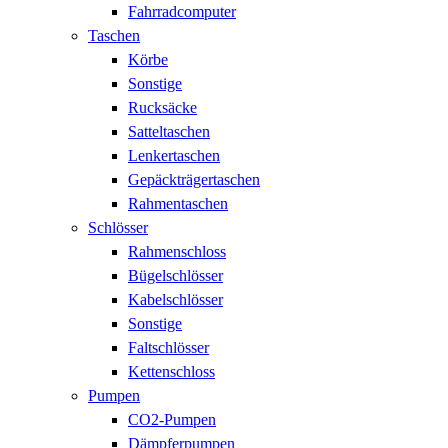
Fahrradcomputer
Taschen
Körbe
Sonstige
Rucksäcke
Satteltaschen
Lenkertaschen
Gepäckträgertaschen
Rahmentaschen
Schlösser
Rahmenschloss
Bügelschlösser
Kabelschlösser
Sonstige
Faltschlösser
Kettenschloss
Pumpen
CO2-Pumpen
Dämpferpumpen