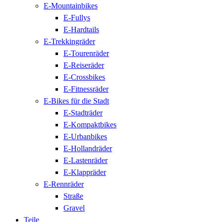
E-Mountainbikes
E-Fullys
E-Hardtails
E-Trekkingräder
E-Tourenräder
E-Reiseräder
E-Crossbikes
E-Fitnessräder
E-Bikes für die Stadt
E-Stadträder
E-Kompaktbikes
E-Urbanbikes
E-Hollandräder
E-Lastenräder
E-Klappräder
E-Rennräder
Straße
Gravel
Teile