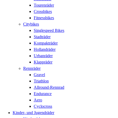
Tourenräder
Crossbikes
Fitnessbikes
Citybikes
Singlespeed Bikes
Stadträder
Kompakträder
Hollandräder
Urbanräder
Klappräder
Rennräder
Gravel
Triathlon
Allround-Rennrad
Endurance
Aero
Cyclocross
Kinder- und Jugendräder