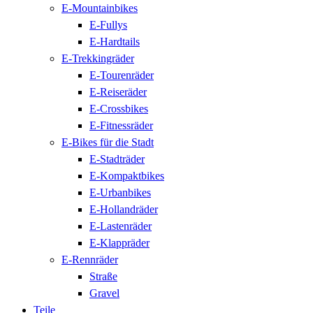
E-Mountainbikes
E-Fullys
E-Hardtails
E-Trekkingräder
E-Tourenräder
E-Reiseräder
E-Crossbikes
E-Fitnessräder
E-Bikes für die Stadt
E-Stadträder
E-Kompaktbikes
E-Urbanbikes
E-Hollandräder
E-Lastenräder
E-Klappräder
E-Rennräder
Straße
Gravel
Teile