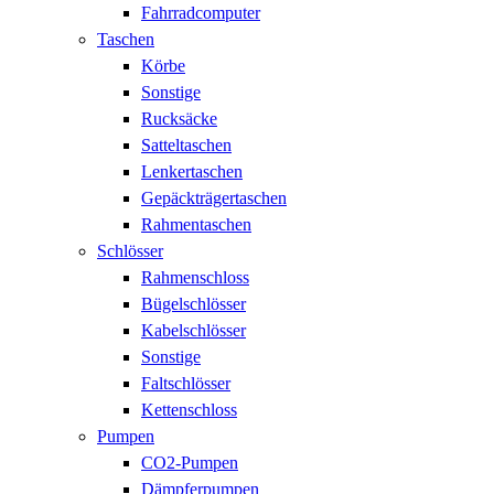
Fahrradcomputer
Taschen
Körbe
Sonstige
Rucksäcke
Satteltaschen
Lenkertaschen
Gepäckträgertaschen
Rahmentaschen
Schlösser
Rahmenschloss
Bügelschlösser
Kabelschlösser
Sonstige
Faltschlösser
Kettenschloss
Pumpen
CO2-Pumpen
Dämpferpumpen