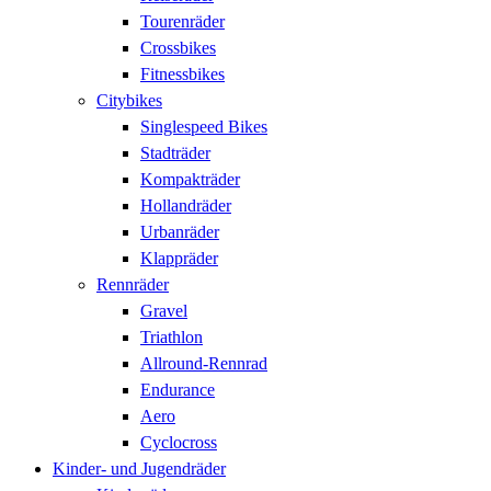
Tourenräder
Crossbikes
Fitnessbikes
Citybikes
Singlespeed Bikes
Stadträder
Kompakträder
Hollandräder
Urbanräder
Klappräder
Rennräder
Gravel
Triathlon
Allround-Rennrad
Endurance
Aero
Cyclocross
Kinder- und Jugendräder