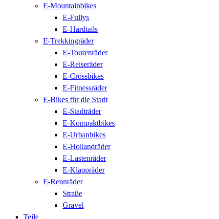
E-Mountainbikes
E-Fullys
E-Hardtails
E-Trekkingräder
E-Tourenräder
E-Reiseräder
E-Crossbikes
E-Fitnessräder
E-Bikes für die Stadt
E-Stadträder
E-Kompaktbikes
E-Urbanbikes
E-Hollandräder
E-Lastenräder
E-Klappräder
E-Rennräder
Straße
Gravel
Teile