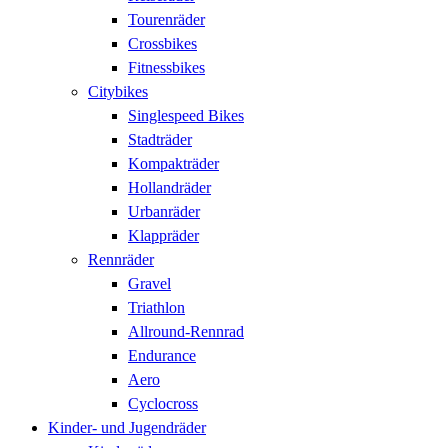
Tourenräder
Crossbikes
Fitnessbikes
Citybikes
Singlespeed Bikes
Stadträder
Kompakträder
Hollandräder
Urbanräder
Klappräder
Rennräder
Gravel
Triathlon
Allround-Rennrad
Endurance
Aero
Cyclocross
Kinder- und Jugendräder