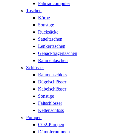
Fahrradcomputer
Taschen
Körbe
Sonstige
Rucksäcke
Satteltaschen
Lenkertaschen
Gepäckträgertaschen
Rahmentaschen
Schlösser
Rahmenschloss
Bügelschlösser
Kabelschlösser
Sonstige
Faltschlösser
Kettenschloss
Pumpen
CO2-Pumpen
Dämpferpumpen