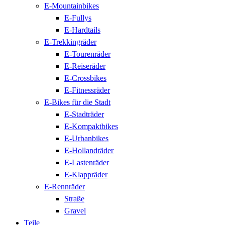
E-Mountainbikes
E-Fullys
E-Hardtails
E-Trekkingräder
E-Tourenräder
E-Reiseräder
E-Crossbikes
E-Fitnessräder
E-Bikes für die Stadt
E-Stadträder
E-Kompaktbikes
E-Urbanbikes
E-Hollandräder
E-Lastenräder
E-Klappräder
E-Rennräder
Straße
Gravel
Teile