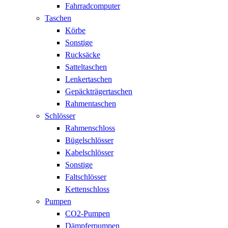
Fahrradcomputer
Taschen
Körbe
Sonstige
Rucksäcke
Satteltaschen
Lenkertaschen
Gepäckträgertaschen
Rahmentaschen
Schlösser
Rahmenschloss
Bügelschlösser
Kabelschlösser
Sonstige
Faltschlösser
Kettenschloss
Pumpen
CO2-Pumpen
Dämpferpumpen