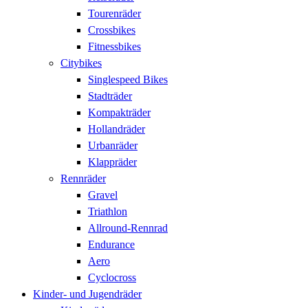
Tourenräder
Crossbikes
Fitnessbikes
Citybikes
Singlespeed Bikes
Stadträder
Kompakträder
Hollandräder
Urbanräder
Klappräder
Rennräder
Gravel
Triathlon
Allround-Rennrad
Endurance
Aero
Cyclocross
Kinder- und Jugendräder