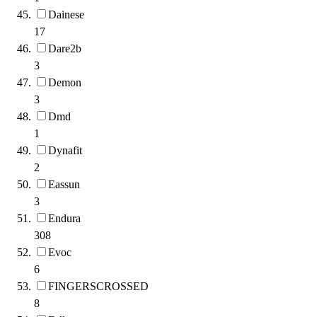
Dainese
17
Dare2b
3
Demon
3
Dmd
1
Dynafit
2
Eassun
3
Endura
308
Evoc
6
FINGERSCROSSED
8