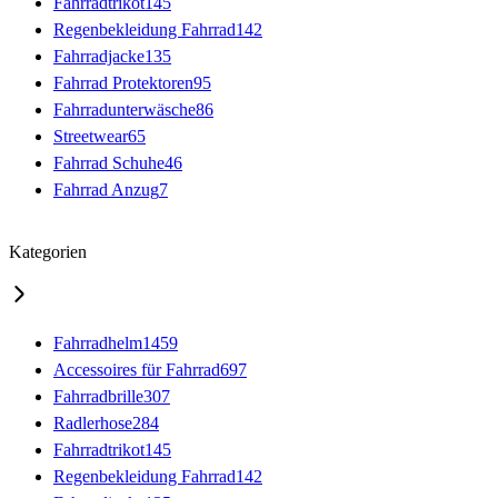
Fahrradtrikot
145
Regenbekleidung Fahrrad
142
Fahrradjacke
135
Fahrrad Protektoren
95
Fahrradunterwäsche
86
Streetwear
65
Fahrrad Schuhe
46
Fahrrad Anzug
7
Kategorien
Fahrradhelm
1459
Accessoires für Fahrrad
697
Fahrradbrille
307
Radlerhose
284
Fahrradtrikot
145
Regenbekleidung Fahrrad
142