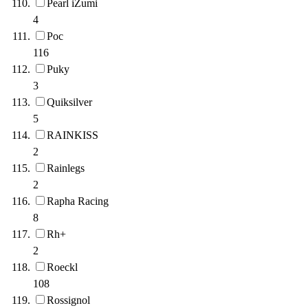
Pearl iZumi
4
Poc
116
Puky
3
Quiksilver
5
RAINKISS
2
Rainlegs
2
Rapha Racing
8
Rh+
2
Roeckl
108
Rossignol