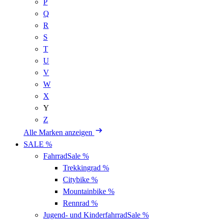
P
Q
R
S
T
U
V
W
X
Y
Z
Alle Marken anzeigen
SALE %
Fahrrad
Sale %
Trekkingrad
%
Citybike
%
Mountainbike
%
Rennrad
%
Jugend- und Kinderfahrrad
Sale %