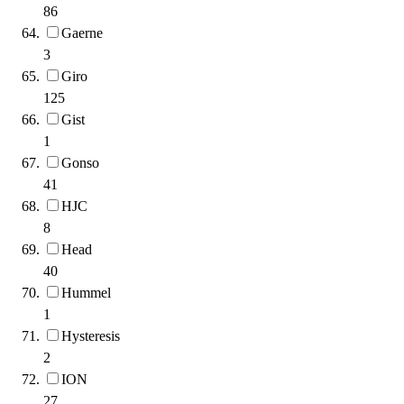
86
Gaerne
3
Giro
125
Gist
1
Gonso
41
HJC
8
Head
40
Hummel
1
Hysteresis
2
ION
27