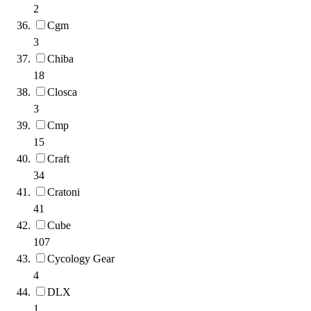
2
Cgm
3
Chiba
18
Closca
3
Cmp
15
Craft
34
Cratoni
41
Cube
107
Cycology Gear
4
DLX
1