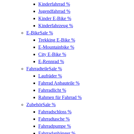
Kinderfahrrad
%
Jugendfahrrad
%
Kinder E-Bike
%
Kinderfahrzeug
%
E-Bike
Sale %
Trekking E-Bike
%
E-Mountainbike
%
City E-Bike
%
E-Rennrad
%
Fahrradteile
Sale %
Laufräder
%
Fahrrad Anbauteile
%
Fahrradlicht
%
Rahmen für Fahrrad
%
Zubehör
Sale %
Fahrradschloss
%
Fahrradtasche
%
Fahrradpumpe
%
Fahrradanhänger
%