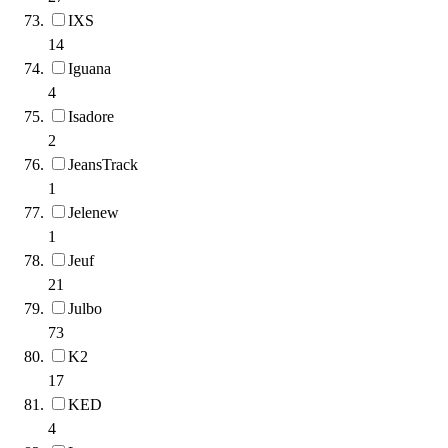
IXS
14
Iguana
4
Isadore
2
JeansTrack
1
Jelenew
1
Jeuf
21
Julbo
73
K2
17
KED
4