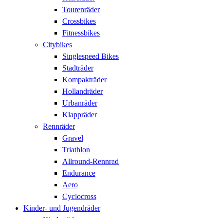
Tourenräder
Crossbikes
Fitnessbikes
Citybikes
Singlespeed Bikes
Stadträder
Kompakträder
Hollandräder
Urbanräder
Klappräder
Rennräder
Gravel
Triathlon
Allround-Rennrad
Endurance
Aero
Cyclocross
Kinder- und Jugendräder