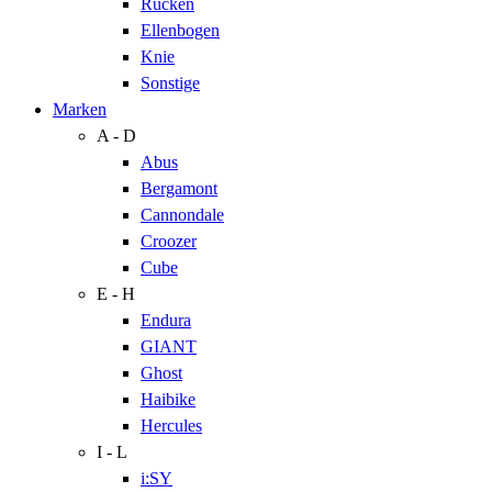
Rücken
Ellenbogen
Knie
Sonstige
Marken
A - D
Abus
Bergamont
Cannondale
Croozer
Cube
E - H
Endura
GIANT
Ghost
Haibike
Hercules
I - L
i:SY