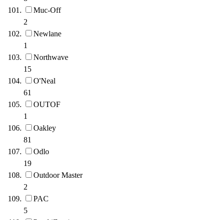
Muc-Off
2
Newlane
1
Northwave
15
O'Neal
61
OUTOF
1
Oakley
81
Odlo
19
Outdoor Master
2
PAC
5