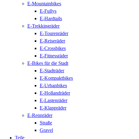
E-Mountainbikes
E-Fullys
E-Hardtails
E-Trekkingräder
E-Tourenräder
E-Reiseräder
E-Crossbikes
E-Fitnessräder
E-Bikes für die Stadt
E-Stadträder
E-Kompaktbikes
E-Urbanbikes
E-Hollandräder
E-Lastenräder
E-Klappräder
E-Rennräder
Straße
Gravel
Teile