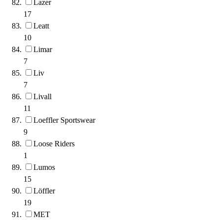
Lazer
17
Leatt
10
Limar
7
Liv
7
Livall
11
Loeffler Sportswear
9
Loose Riders
1
Lumos
15
Löffler
19
MET