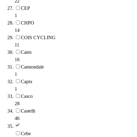
22
CEP
1
CHPO
14
COIS CYCLING
11
Cairn
16
Cannondale
1
Capix
1
Casco
28
Castelli
46
Cebe