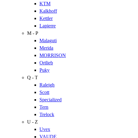
KTM
Kalkhoff
Kettler
Lapierre
M - P
Malaguti
Merida
MORRISON
Ortlieb
Puky
Q - T
Raleigh
Scott
Specialized
Tern
Trelock
U - Z
Uvex
VAUDE