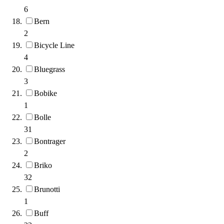
6
Bern
2
Bicycle Line
4
Bluegrass
3
Bobike
1
Bolle
31
Bontrager
2
Briko
32
Brunotti
1
Buff