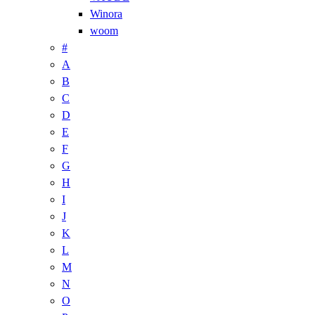
Winora
woom
#
A
B
C
D
E
F
G
H
I
J
K
L
M
N
O