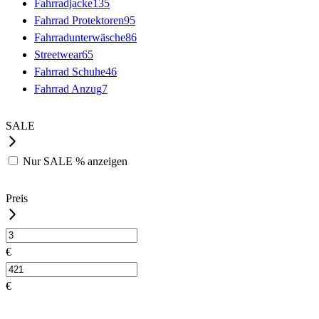
Fahrradjacke
135
Fahrrad Protektoren
95
Fahrradunterwäsche
86
Streetwear
65
Fahrrad Schuhe
46
Fahrrad Anzug
7
SALE
Nur
SALE %
anzeigen
Preis
€
€