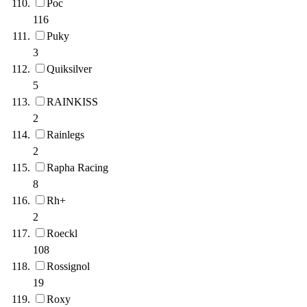
Poc
116
Puky
3
Quiksilver
5
RAINKISS
2
Rainlegs
2
Rapha Racing
8
Rh+
2
Roeckl
108
Rossignol
19
Roxy