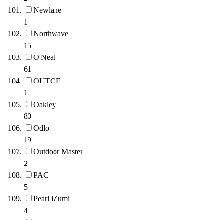
Newlane
1
Northwave
15
O'Neal
61
OUTOF
1
Oakley
80
Odlo
19
Outdoor Master
2
PAC
5
Pearl iZumi
4