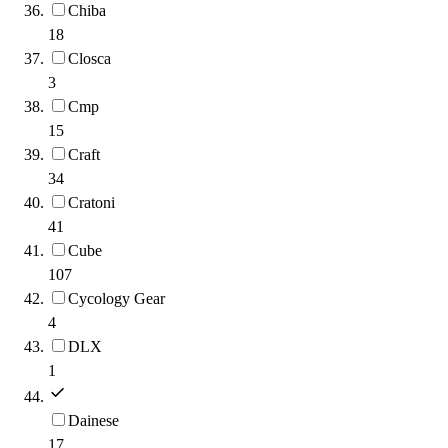
Chiba
18
Closca
3
Cmp
15
Craft
34
Cratoni
41
Cube
107
Cycology Gear
4
DLX
1
Dainese
17