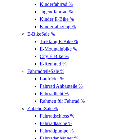
Kinderfahrrad
%
Jugendfahrrad
%
Kinder E-Bike
%
Kinderfahrzeug
%
E-Bike
Sale %
Trekking E-Bike
%
E-Mountainbike
%
City E-Bike
%
E-Rennrad
%
Fahrradteile
Sale %
Laufräder
%
Fahrrad Anbauteile
%
Fahrradlicht
%
Rahmen für Fahrrad
%
Zubehör
Sale %
Fahrradschloss
%
Fahrradtasche
%
Fahrradpumpe
%
Fahrradanhänger
%