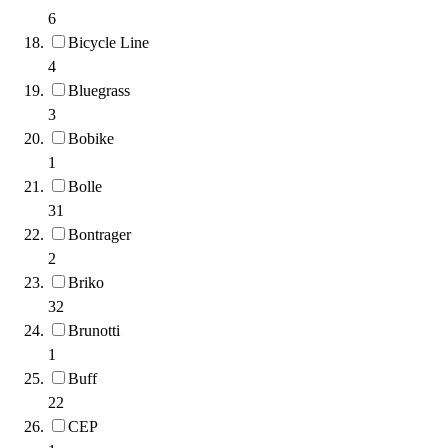
6
Bicycle Line
4
Bluegrass
3
Bobike
1
Bolle
31
Bontrager
2
Briko
32
Brunotti
1
Buff
22
CEP