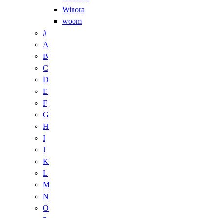
Winora
woom
#
A
B
C
D
E
F
G
H
I
J
K
L
M
N
O