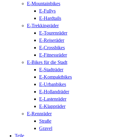
E-Mountainbikes
E-Fullys
E-Hardtails
E-Trekkingräder
E-Tourenräder
E-Reiseräder
E-Crossbikes
E-Fitnessräder
E-Bikes für die Stadt
E-Stadträder
E-Kompaktbikes
E-Urbanbikes
E-Hollandräder
E-Lastenräder
E-Klappräder
E-Rennräder
Straße
Gravel
Teile