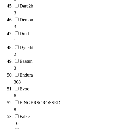
Dare2b
3
Demon
3
Dmd
1
Dynafit
2
Eassun
3
Endura
308
Evoc
6
FINGERSCROSSED
8
Falke
16