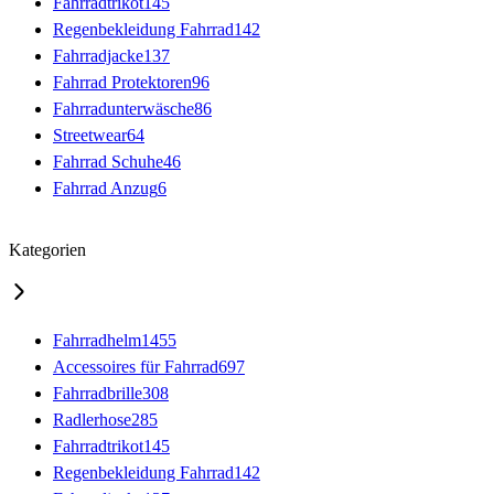
Fahrradtrikot
145
Regenbekleidung Fahrrad
142
Fahrradjacke
137
Fahrrad Protektoren
96
Fahrradunterwäsche
86
Streetwear
64
Fahrrad Schuhe
46
Fahrrad Anzug
6
Kategorien
Fahrradhelm
1455
Accessoires für Fahrrad
697
Fahrradbrille
308
Radlerhose
285
Fahrradtrikot
145
Regenbekleidung Fahrrad
142