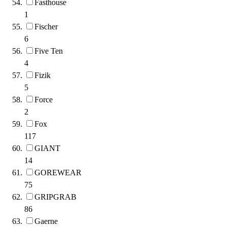
Fasthouse
1
Fischer
6
Five Ten
4
Fizik
5
Force
2
Fox
117
GIANT
14
GOREWEAR
75
GRIPGRAB
86
Gaerne