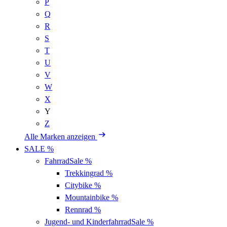
P
Q
R
S
T
U
V
W
X
Y
Z
Alle Marken anzeigen
SALE %
Fahrrad
Sale %
Trekkingrad
%
Citybike
%
Mountainbike
%
Rennrad
%
Jugend- und Kinderfahrrad
Sale %