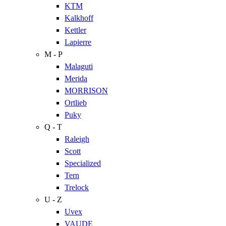
KTM
Kalkhoff
Kettler
Lapierre
M - P
Malaguti
Merida
MORRISON
Ortlieb
Puky
Q - T
Raleigh
Scott
Specialized
Tern
Trelock
U - Z
Uvex
VAUDE