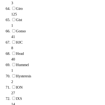
3
Giro
125
Gist
1
Gonso
41
HJC
8
Head
40
Hummel
1
Hysteresis
2
ION
27
IXS
14