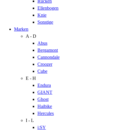
Rücken
Ellenbogen
Knie
Sonstige
Marken
A - D
Abus
Bergamont
Cannondale
Croozer
Cube
E - H
Endura
GIANT
Ghost
Haibike
Hercules
I - L
i:SY