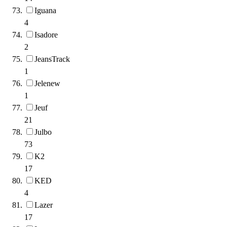
Iguana
4
Isadore
2
JeansTrack
1
Jelenew
1
Jeuf
21
Julbo
73
K2
17
KED
4
Lazer
17