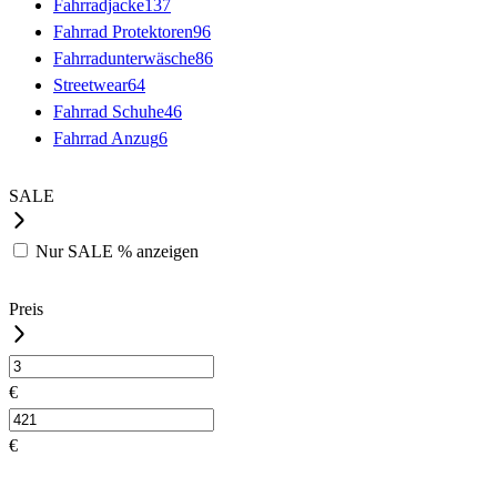
Fahrradjacke
137
Fahrrad Protektoren
96
Fahrradunterwäsche
86
Streetwear
64
Fahrrad Schuhe
46
Fahrrad Anzug
6
SALE
Nur
SALE %
anzeigen
Preis
€
€