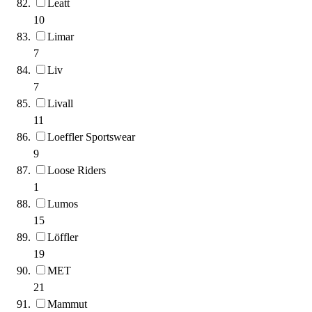
Leatt
10
Limar
7
Liv
7
Livall
11
Loeffler Sportswear
9
Loose Riders
1
Lumos
15
Löffler
19
MET
21
Mammut