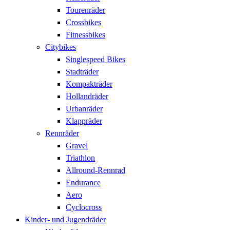
Tourenräder
Crossbikes
Fitnessbikes
Citybikes
Singlespeed Bikes
Stadträder
Kompakträder
Hollandräder
Urbanräder
Klappräder
Rennräder
Gravel
Triathlon
Allround-Rennrad
Endurance
Aero
Cyclocross
Kinder- und Jugendräder