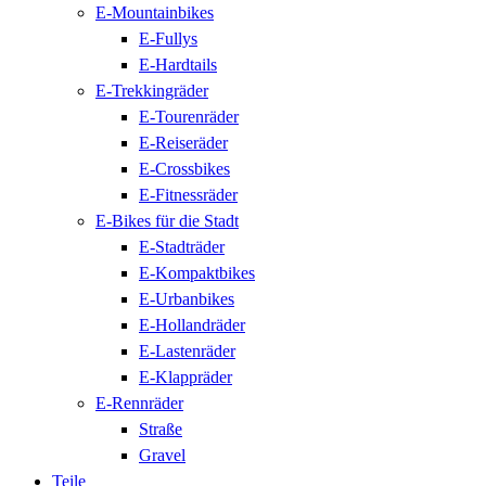
E-Mountainbikes
E-Fullys
E-Hardtails
E-Trekkingräder
E-Tourenräder
E-Reiseräder
E-Crossbikes
E-Fitnessräder
E-Bikes für die Stadt
E-Stadträder
E-Kompaktbikes
E-Urbanbikes
E-Hollandräder
E-Lastenräder
E-Klappräder
E-Rennräder
Straße
Gravel
Teile