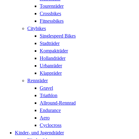
Tourenräder
Crossbikes
Fitnessbikes
Citybikes
Singlespeed Bikes
Stadträder
Kompakträder
Hollandräder
Urbanräder
Klappräder
Rennräder
Gravel
Triathlon
Allround-Rennrad
Endurance
Aero
Cyclocross
Kinder- und Jugendräder