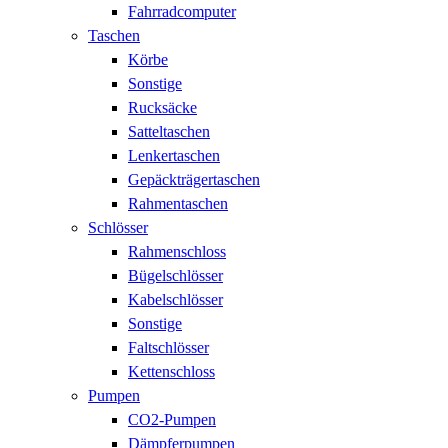
Fahrradcomputer
Taschen
Körbe
Sonstige
Rucksäcke
Satteltaschen
Lenkertaschen
Gepäckträgertaschen
Rahmentaschen
Schlösser
Rahmenschloss
Bügelschlösser
Kabelschlösser
Sonstige
Faltschlösser
Kettenschloss
Pumpen
CO2-Pumpen
Dämpferpumpen