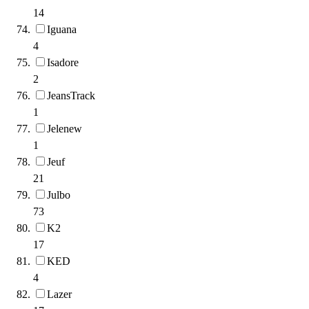
14
Iguana
4
Isadore
2
JeansTrack
1
Jelenew
1
Jeuf
21
Julbo
73
K2
17
KED
4
Lazer