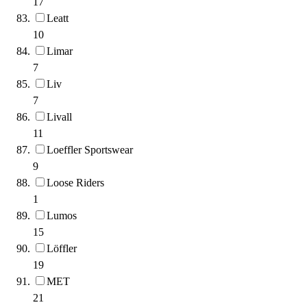
17
Leatt
10
Limar
7
Liv
7
Livall
11
Loeffler Sportswear
9
Loose Riders
1
Lumos
15
Löffler
19
MET
21