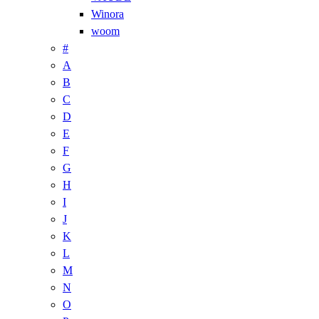
Winora
woom
#
A
B
C
D
E
F
G
H
I
J
K
L
M
N
O