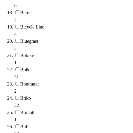
6
Bern
2
Bicycle Line
4
Bluegrass
3
Bobike
1
Bolle
31
Bontrager
2
Briko
32
Brunotti
1
Buff