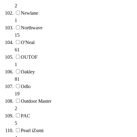
2
Newlane
1
Northwave
15
O'Neal
61
OUTOF
1
Oakley
81
Odlo
19
Outdoor Master
2
PAC
5
Pearl iZumi