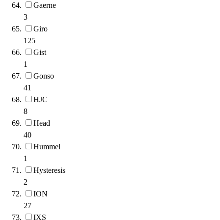
Gaerne
3
Giro
125
Gist
1
Gonso
41
HJC
8
Head
40
Hummel
1
Hysteresis
2
ION
27
IXS