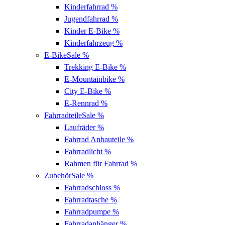
Kinderfahrrad
%
Jugendfahrrad
%
Kinder E-Bike
%
Kinderfahrzeug
%
E-Bike
Sale %
Trekking E-Bike
%
E-Mountainbike
%
City E-Bike
%
E-Rennrad
%
Fahrradteile
Sale %
Laufräder
%
Fahrrad Anbauteile
%
Fahrradlicht
%
Rahmen für Fahrrad
%
Zubehör
Sale %
Fahrradschloss
%
Fahrradtasche
%
Fahrradpumpe
%
Fahrradanhänger
%