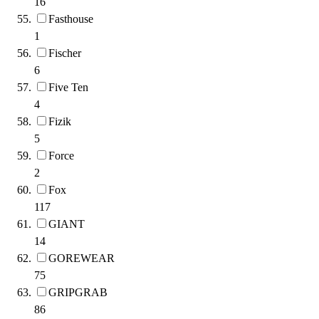
16
Fasthouse
1
Fischer
6
Five Ten
4
Fizik
5
Force
2
Fox
117
GIANT
14
GOREWEAR
75
GRIPGRAB
86