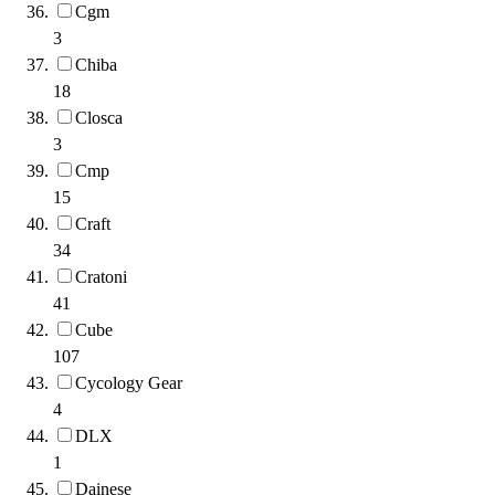
Cgm
3
Chiba
18
Closca
3
Cmp
15
Craft
34
Cratoni
41
Cube
107
Cycology Gear
4
DLX
1
Dainese