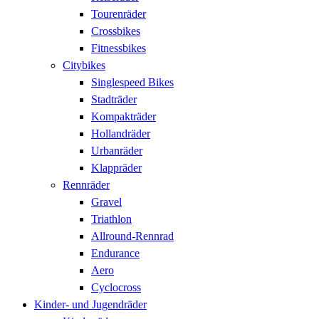
Tourenräder
Crossbikes
Fitnessbikes
Citybikes
Singlespeed Bikes
Stadträder
Kompakträder
Hollandräder
Urbanräder
Klappräder
Rennräder
Gravel
Triathlon
Allround-Rennrad
Endurance
Aero
Cyclocross
Kinder- und Jugendräder