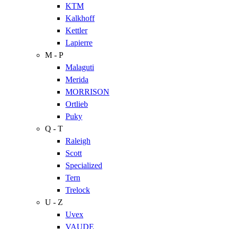
KTM
Kalkhoff
Kettler
Lapierre
M - P
Malaguti
Merida
MORRISON
Ortlieb
Puky
Q - T
Raleigh
Scott
Specialized
Tern
Trelock
U - Z
Uvex
VAUDE