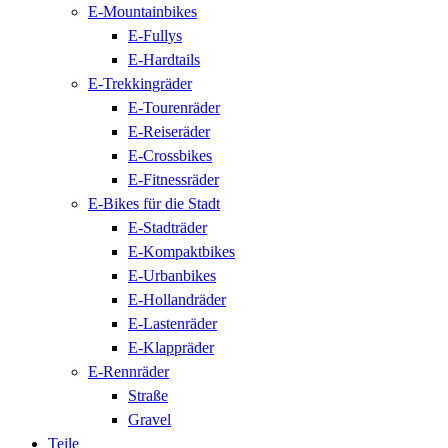
E-Mountainbikes
E-Fullys
E-Hardtails
E-Trekkingräder
E-Tourenräder
E-Reiseräder
E-Crossbikes
E-Fitnessräder
E-Bikes für die Stadt
E-Stadträder
E-Kompaktbikes
E-Urbanbikes
E-Hollandräder
E-Lastenräder
E-Klappräder
E-Rennräder
Straße
Gravel
Teile