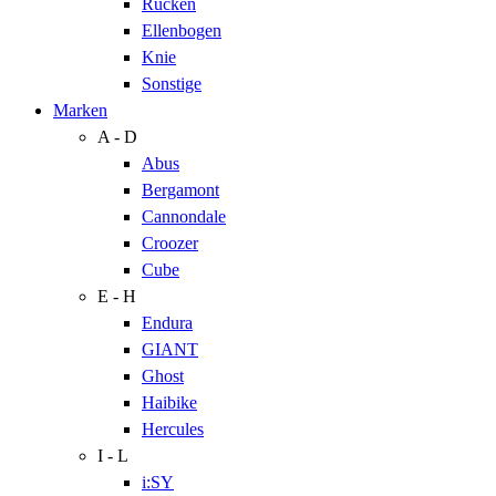
Rücken
Ellenbogen
Knie
Sonstige
Marken
A - D
Abus
Bergamont
Cannondale
Croozer
Cube
E - H
Endura
GIANT
Ghost
Haibike
Hercules
I - L
i:SY