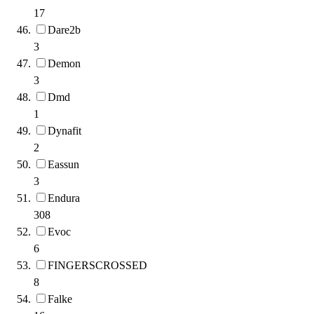
17
Dare2b
3
Demon
3
Dmd
1
Dynafit
2
Eassun
3
Endura
308
Evoc
6
FINGERSCROSSED
8
Falke