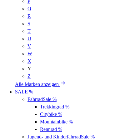
P
Q
R
S
T
U
V
W
X
Y
Z
Alle Marken anzeigen
SALE %
Fahrrad
Sale %
Trekkingrad
%
Citybike
%
Mountainbike
%
Rennrad
%
Jugend- und Kinderfahrrad
Sale %