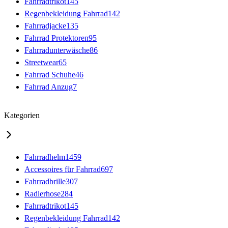
Fahrradtrikot
145
Regenbekleidung Fahrrad
142
Fahrradjacke
135
Fahrrad Protektoren
95
Fahrradunterwäsche
86
Streetwear
65
Fahrrad Schuhe
46
Fahrrad Anzug
7
Kategorien
Fahrradhelm
1459
Accessoires für Fahrrad
697
Fahrradbrille
307
Radlerhose
284
Fahrradtrikot
145
Regenbekleidung Fahrrad
142