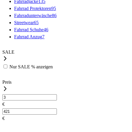
Fahrradjacke
135
Fahrrad Protektoren
95
Fahrradunterwäsche
86
Streetwear
65
Fahrrad Schuhe
46
Fahrrad Anzug
7
SALE
Nur
SALE %
anzeigen
Preis
€
€