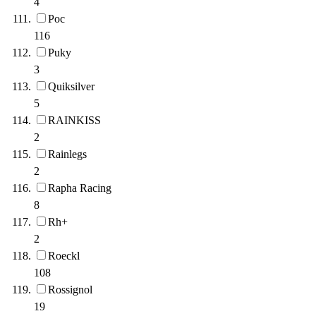
4
Poc
116
Puky
3
Quiksilver
5
RAINKISS
2
Rainlegs
2
Rapha Racing
8
Rh+
2
Roeckl
108
Rossignol
19