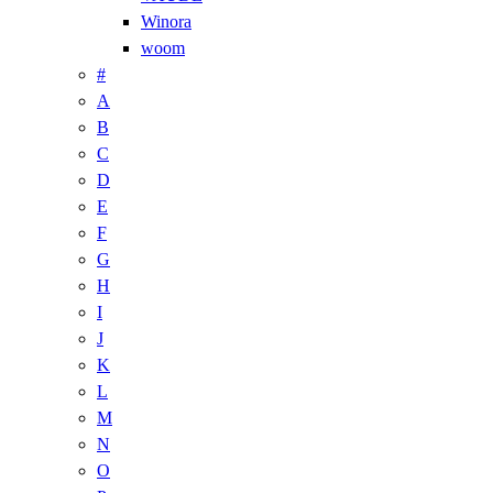
Winora
woom
#
A
B
C
D
E
F
G
H
I
J
K
L
M
N
O