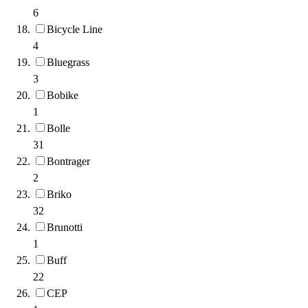
6
Bicycle Line
4
Bluegrass
3
Bobike
1
Bolle
31
Bontrager
2
Briko
32
Brunotti
1
Buff
22
CEP