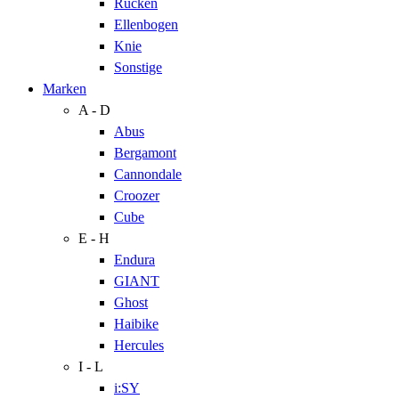
Rücken
Ellenbogen
Knie
Sonstige
Marken
A - D
Abus
Bergamont
Cannondale
Croozer
Cube
E - H
Endura
GIANT
Ghost
Haibike
Hercules
I - L
i:SY