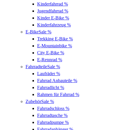
Kinderfahrrad
%
Jugendfahrrad
%
Kinder E-Bike
%
Kinderfahrzeug
%
E-Bike
Sale %
Trekking E-Bike
%
E-Mountainbike
%
City E-Bike
%
E-Rennrad
%
Fahrradteile
Sale %
Laufräder
%
Fahrrad Anbauteile
%
Fahrradlicht
%
Rahmen für Fahrrad
%
Zubehör
Sale %
Fahrradschloss
%
Fahrradtasche
%
Fahrradpumpe
%
Fahrradanhänger
%