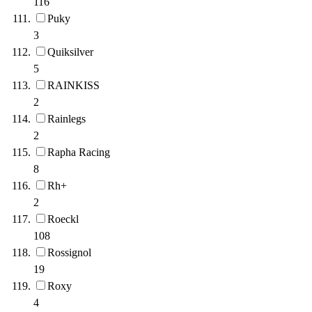
116
Puky
3
Quiksilver
5
RAINKISS
2
Rainlegs
2
Rapha Racing
8
Rh+
2
Roeckl
108
Rossignol
19
Roxy
4