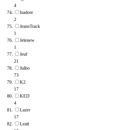
4
Isadore
2
JeansTrack
1
Jelenew
1
Jeuf
21
Julbo
73
K2
17
KED
4
Lazer
17
Leatt