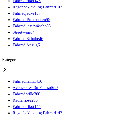
Fahrradtrikot
145
Regenbekleidung Fahrrad
142
Fahrradjacke
137
Fahrrad Protektoren
96
Fahrradunterwäsche
86
Streetwear
64
Fahrrad Schuhe
46
Fahrrad Anzug
6
Kategorien
Fahrradhelm
1456
Accessoires für Fahrrad
697
Fahrradbrille
308
Radlerhose
285
Fahrradtrikot
145
Regenbekleidung Fahrrad
142