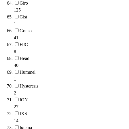
Giro
125
Gist
1
Gonso
41
HJC
8
Head
40
Hummel
1
Hysteresis
2
ION
27
IXS
14
Iguana