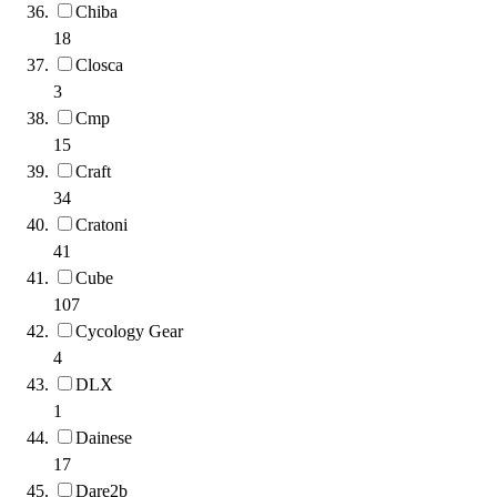
Chiba
18
Closca
3
Cmp
15
Craft
34
Cratoni
41
Cube
107
Cycology Gear
4
DLX
1
Dainese
17
Dare2b