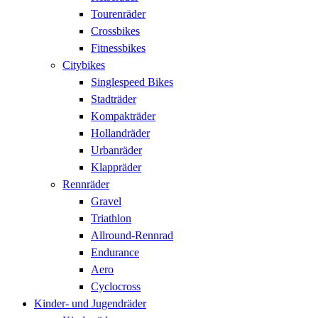
Tourenräder
Crossbikes
Fitnessbikes
Citybikes
Singlespeed Bikes
Stadträder
Kompakträder
Hollandräder
Urbanräder
Klappräder
Rennräder
Gravel
Triathlon
Allround-Rennrad
Endurance
Aero
Cyclocross
Kinder- und Jugendräder