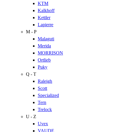
KTM
Kalkhoff
Kettler
Lapierre
M - P
Malaguti
Merida
MORRISON
Ortlieb
Puky
Q - T
Raleigh
Scott
Specialized
Tern
Trelock
U - Z
Uvex
VAUDE