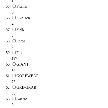
1
Fischer
6
Five Ten
4
Fizik
5
Force
2
Fox
117
GIANT
14
GOREWEAR
75
GRIPGRAB
86
Gaerne
3