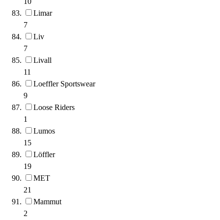
10
Limar
7
Liv
7
Livall
11
Loeffler Sportswear
9
Loose Riders
1
Lumos
15
Löffler
19
MET
21
Mammut
2