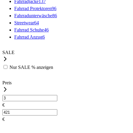
Fahrradjacke
137
Fahrrad Protektoren
96
Fahrradunterwäsche
86
Streetwear
64
Fahrrad Schuhe
46
Fahrrad Anzug
6
SALE
Nur
SALE %
anzeigen
Preis
€
€