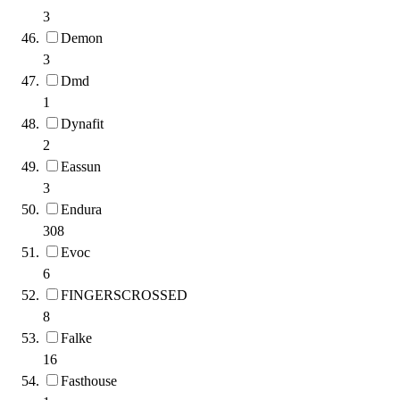
3
Demon
3
Dmd
1
Dynafit
2
Eassun
3
Endura
308
Evoc
6
FINGERSCROSSED
8
Falke
16
Fasthouse