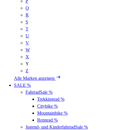
P
Q
R
S
T
U
V
W
X
Y
Z
Alle Marken anzeigen
SALE %
Fahrrad
Sale %
Trekkingrad
%
Citybike
%
Mountainbike
%
Rennrad
%
Jugend- und Kinderfahrrad
Sale %