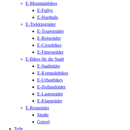
E-Mountainbikes
E-Fullys
E-Hardtails
E-Trekkingräder
E-Tourenräder
E-Reiseräder
E-Crossbikes
E-Fitnessräder
E-Bikes für die Stadt
E-Stadträder
E-Kompaktbikes
E-Urbanbikes
E-Hollandräder
E-Lastenräder
E-Klappräder
E-Rennräder
Straße
Gravel
Teile