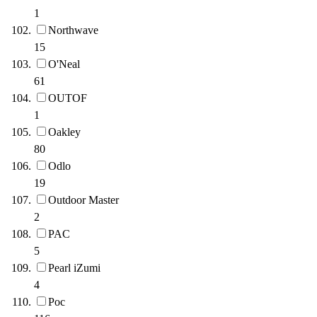
1
Northwave
15
O'Neal
61
OUTOF
1
Oakley
80
Odlo
19
Outdoor Master
2
PAC
5
Pearl iZumi
4
Poc