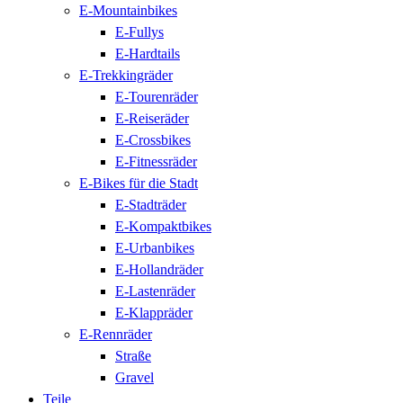
E-Mountainbikes
E-Fullys
E-Hardtails
E-Trekkingräder
E-Tourenräder
E-Reiseräder
E-Crossbikes
E-Fitnessräder
E-Bikes für die Stadt
E-Stadträder
E-Kompaktbikes
E-Urbanbikes
E-Hollandräder
E-Lastenräder
E-Klappräder
E-Rennräder
Straße
Gravel
Teile