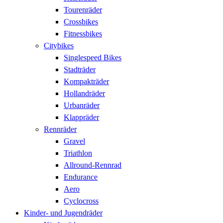
Tourenräder
Crossbikes
Fitnessbikes
Citybikes
Singlespeed Bikes
Stadträder
Kompakträder
Hollandräder
Urbanräder
Klappräder
Rennräder
Gravel
Triathlon
Allround-Rennrad
Endurance
Aero
Cyclocross
Kinder- und Jugendräder