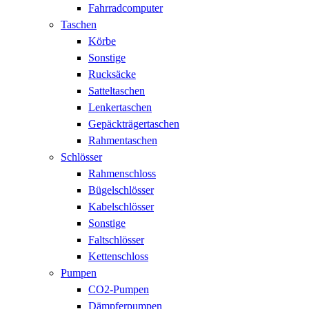
Fahrradcomputer
Taschen
Körbe
Sonstige
Rucksäcke
Satteltaschen
Lenkertaschen
Gepäckträgertaschen
Rahmentaschen
Schlösser
Rahmenschloss
Bügelschlösser
Kabelschlösser
Sonstige
Faltschlösser
Kettenschloss
Pumpen
CO2-Pumpen
Dämpferpumpen