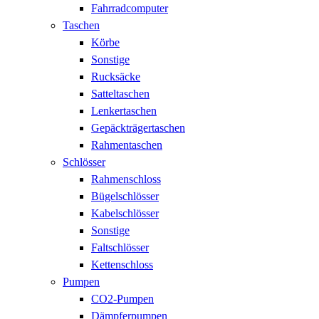
Fahrradcomputer
Taschen
Körbe
Sonstige
Rucksäcke
Satteltaschen
Lenkertaschen
Gepäckträgertaschen
Rahmentaschen
Schlösser
Rahmenschloss
Bügelschlösser
Kabelschlösser
Sonstige
Faltschlösser
Kettenschloss
Pumpen
CO2-Pumpen
Dämpferpumpen