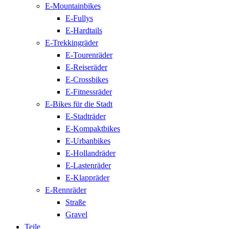
E-Mountainbikes
E-Fullys
E-Hardtails
E-Trekkingräder
E-Tourenräder
E-Reiseräder
E-Crossbikes
E-Fitnessräder
E-Bikes für die Stadt
E-Stadträder
E-Kompaktbikes
E-Urbanbikes
E-Hollandräder
E-Lastenräder
E-Klappräder
E-Rennräder
Straße
Gravel
Teile