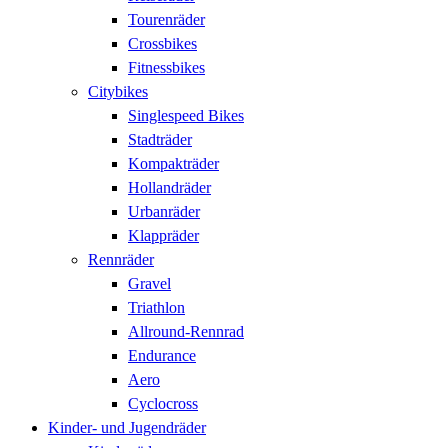
Tourenräder
Crossbikes
Fitnessbikes
Citybikes
Singlespeed Bikes
Stadträder
Kompakträder
Hollandräder
Urbanräder
Klappräder
Rennräder
Gravel
Triathlon
Allround-Rennrad
Endurance
Aero
Cyclocross
Kinder- und Jugendräder