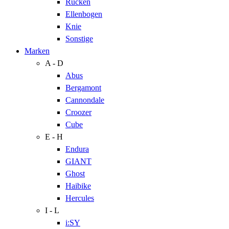
Rücken
Ellenbogen
Knie
Sonstige
Marken
A - D
Abus
Bergamont
Cannondale
Croozer
Cube
E - H
Endura
GIANT
Ghost
Haibike
Hercules
I - L
i:SY