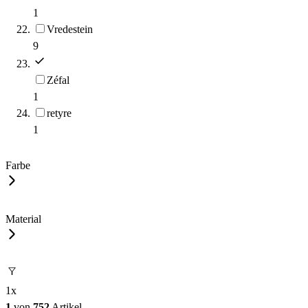
1
Vredestein
9
Zéfal
1
retyre
1
Farbe
Material
1
x
1
von
752
Artikel