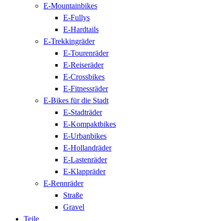
E-Mountainbikes
E-Fullys
E-Hardtails
E-Trekkingräder
E-Tourenräder
E-Reiseräder
E-Crossbikes
E-Fitnessräder
E-Bikes für die Stadt
E-Stadträder
E-Kompaktbikes
E-Urbanbikes
E-Hollandräder
E-Lastenräder
E-Klappräder
E-Rennräder
Straße
Gravel
Teile