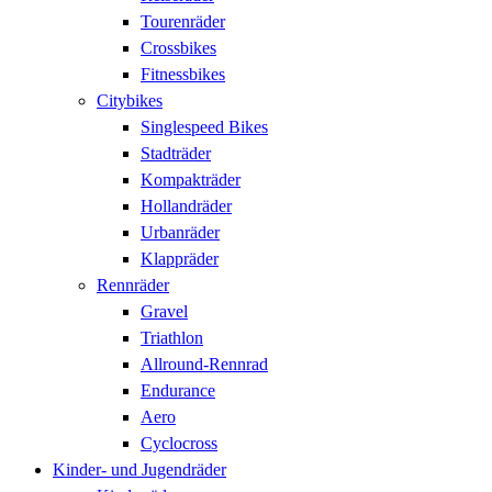
Tourenräder
Crossbikes
Fitnessbikes
Citybikes
Singlespeed Bikes
Stadträder
Kompakträder
Hollandräder
Urbanräder
Klappräder
Rennräder
Gravel
Triathlon
Allround-Rennrad
Endurance
Aero
Cyclocross
Kinder- und Jugendräder