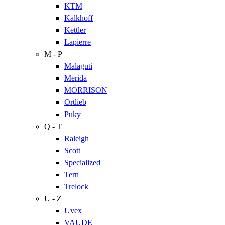
KTM
Kalkhoff
Kettler
Lapierre
M - P
Malaguti
Merida
MORRISON
Ortlieb
Puky
Q - T
Raleigh
Scott
Specialized
Tern
Trelock
U - Z
Uvex
VAUDE