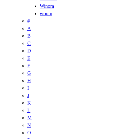
Winora
woom
#
A
B
C
D
E
F
G
H
I
J
K
L
M
N
O