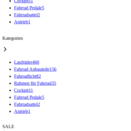
Cockpit
11
Fahrrad Pedale
5
Fahrradsattel
2
Antrieb
1
Kategorien
Laufräder
460
Fahrrad Anbauteile
156
Fahrradlicht
82
Rahmen für Fahrrad
35
Cockpit
11
Fahrrad Pedale
5
Fahrradsattel
2
Antrieb
1
SALE