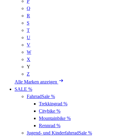
P
Q
R
S
T
U
V
W
X
Y
Z
Alle Marken anzeigen
SALE %
Fahrrad
Sale %
Trekkingrad
%
Citybike
%
Mountainbike
%
Rennrad
%
Jugend- und Kinderfahrrad
Sale %