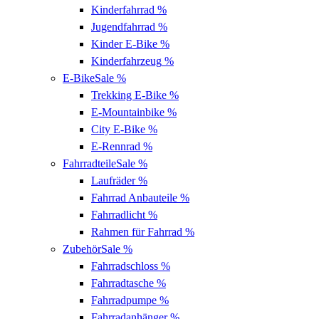
Kinderfahrrad
%
Jugendfahrrad
%
Kinder E-Bike
%
Kinderfahrzeug
%
E-Bike
Sale %
Trekking E-Bike
%
E-Mountainbike
%
City E-Bike
%
E-Rennrad
%
Fahrradteile
Sale %
Laufräder
%
Fahrrad Anbauteile
%
Fahrradlicht
%
Rahmen für Fahrrad
%
Zubehör
Sale %
Fahrradschloss
%
Fahrradtasche
%
Fahrradpumpe
%
Fahrradanhänger
%