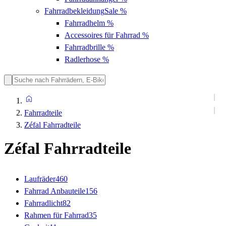
Fahrradbekleidung
Sale %
Fahrradhelm
%
Accessoires für Fahrrad
%
Fahrradbrille
%
Radlerhose
%
Fahrradteile
Zéfal Fahrradteile
Zéfal Fahrradteile
Laufräder
460
Fahrrad Anbauteile
156
Fahrradlicht
82
Rahmen für Fahrrad
35