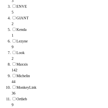
3
ENVE
5
GIANT
2
Kenda
1
Lezyne
9
Look
2
Maxxis
142
Michelin
44
MonkeyLink
36
Ortlieb
9