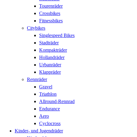
Tourenräder
Crossbikes
Fitnessbikes
Citybikes
Singlespeed Bikes
Stadträder
Kompakträder
Hollandräder
Urbanräder
Klappräder
Rennräder
Gravel
Triathlon
Allround-Rennrad
Endurance
Aero
Cyclocross
Kinder- und Jugendräder