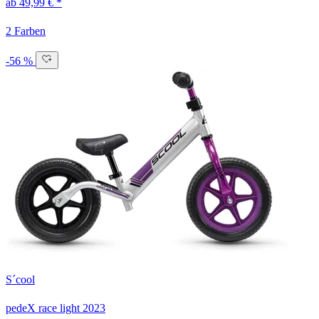
ab 49,99 € *
2 Farben
-56 %
S´cool
pedeX race light
2023