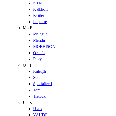
KTM
Kalkhoff
Kettler
Lapierre
M - P
Malaguti
Merida
MORRISON
Ortlieb
Puky
Q - T
Raleigh
Scott
Specialized
Tern
Trelock
U - Z
Uvex
VAUDE