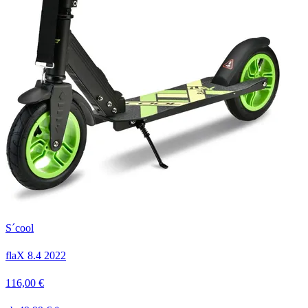
S´cool
flaX 8.4
2022
116,00 €