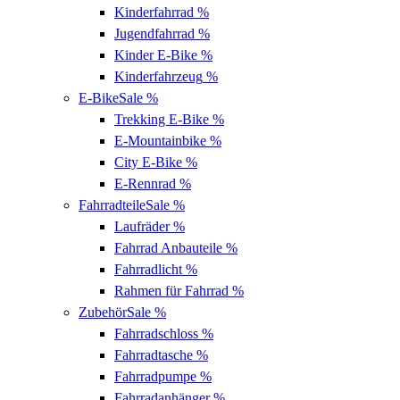
Kinderfahrrad
%
Jugendfahrrad
%
Kinder E-Bike
%
Kinderfahrzeug
%
E-Bike
Sale %
Trekking E-Bike
%
E-Mountainbike
%
City E-Bike
%
E-Rennrad
%
Fahrradteile
Sale %
Laufräder
%
Fahrrad Anbauteile
%
Fahrradlicht
%
Rahmen für Fahrrad
%
Zubehör
Sale %
Fahrradschloss
%
Fahrradtasche
%
Fahrradpumpe
%
Fahrradanhänger
%