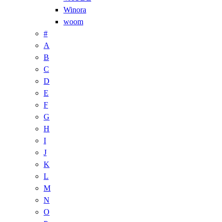
Winora
woom
#
A
B
C
D
E
F
G
H
I
J
K
L
M
N
O