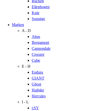
Rücken
Ellenbogen
Knie
Sonstige
Marken
A - D
Abus
Bergamont
Cannondale
Croozer
Cube
E - H
Endura
GIANT
Ghost
Haibike
Hercules
I - L
i:SY