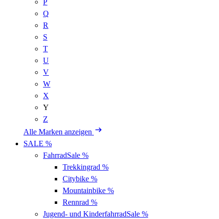
P
Q
R
S
T
U
V
W
X
Y
Z
Alle Marken anzeigen
SALE %
Fahrrad
Sale %
Trekkingrad
%
Citybike
%
Mountainbike
%
Rennrad
%
Jugend- und Kinderfahrrad
Sale %