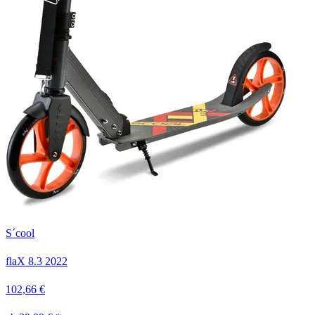
S´cool
flaX 8.3
2022
102,66 €