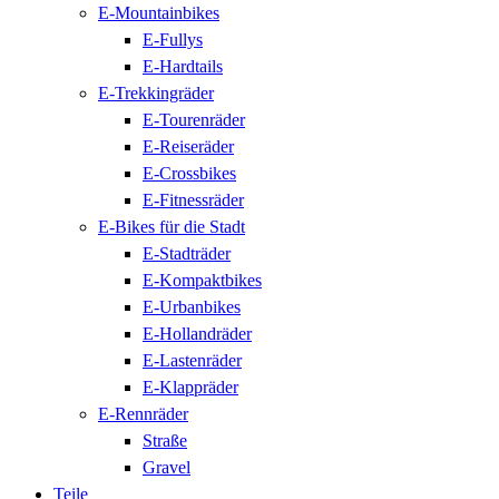
E-Mountainbikes
E-Fullys
E-Hardtails
E-Trekkingräder
E-Tourenräder
E-Reiseräder
E-Crossbikes
E-Fitnessräder
E-Bikes für die Stadt
E-Stadträder
E-Kompaktbikes
E-Urbanbikes
E-Hollandräder
E-Lastenräder
E-Klappräder
E-Rennräder
Straße
Gravel
Teile